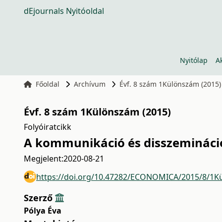
dEjournals Nyitóoldal
Nyitólap
A
Főoldal
Archívum
Évf. 8 szám 1Különszám (2015)
Évf. 8 szám 1Különszám (2015)
Folyóiratcikk
A kommunikáció és disszemináció
Megjelent:
2020-08-21
https://doi.org/10.47282/ECONOMICA/2015/8/1K
Szerző
Pólya Éva