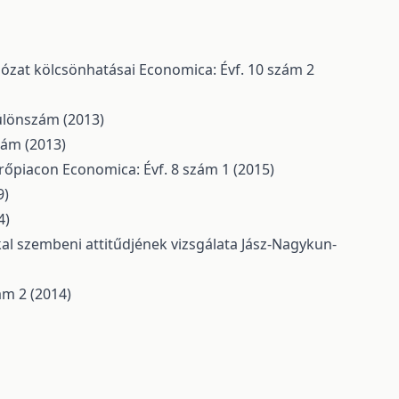
álózat kölcsönhatásai
Economica: Évf. 10 szám 2
ülönszám (2013)
zám (2013)
erőpiacon
Economica: Évf. 8 szám 1 (2015)
9)
4)
l szembeni attitűdjének vizsgálata Jász-Nagykun-
ám 2 (2014)