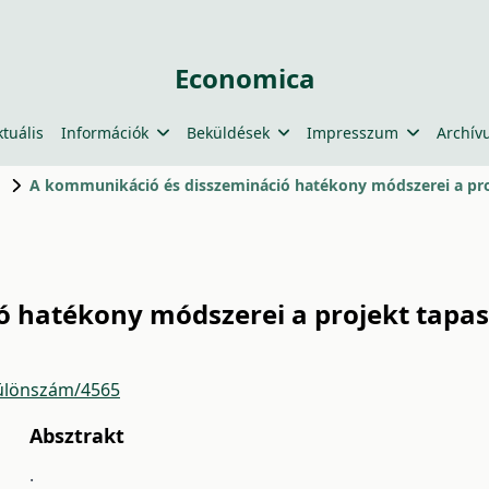
Economica
ktuális
Információk
Beküldések
Impresszum
Archív
A kommunikáció és disszemináció hatékony módszerei a proj
 hatékony módszerei a projekt tapasz
ülönszám/4565
Absztrakt
.