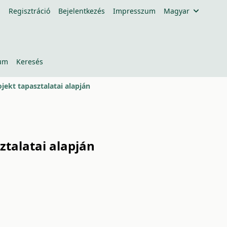
Regisztráció
Bejelentkezés
Impresszum
Magyar
um
Keresés
ekt tapasztalatai alapján
talatai alapján