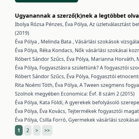
Ugyanannak a szerző(k)nek a legtöbbet olvas
Ibolya Rózsa Pénzes, Éva Pólya,
Az üzletválasztást b
(2019)
Éva Pólya , Melinda Bata ,
Vásárlási szokások vizsgál
Éva Pólya, Réka Kondacs,
Nők vásárlási szokásai ko
Róbert Sándor Szűcs, Éva Pólya, Marianna Horváth,
M
Éva Pólya,
Fogyasztásra születtünk? A fogyasztói szo
Róbert Sándor Szűcs, Éva Pólya,
Fogyasztói etnocen
Rita Noémi Tóth, Éva Pólya,
A Tween szegmens fogyasz
Szolnok megyében
Economica: Évf. 8 szám 2 (2015)
Éva Pólya, Kata Földi,
A gyerekek befolyásoló szerepe
Éva Pólya, Éva Kovács,
Tejtermékek fogyasztói magat
Éva Pólya, Csilla Forró,
Gyermekek vásárlási szokásai
1
2
>
>>