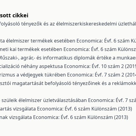
ott cikkei
efolyásoló tényezők és az élelmiszerkiskereskedelmi üzleth
ata élelmiszer termékek esetében
Economica: Évf. 6 szám K
zmeti kai termékek esetében
Economica: Évf. 6 szám Különs
űszaki-, agrár,- és informatikus diplomák értéke a munka
cializáció néhány aspektusa
Economica: Évf. 10 szám 2 (201
trizmus a védjegyek tükrében
Economica: Évf. 7 szám 2 (201
tói magatartását befolyásoló tényezőinek és a reklámokka
 szüleik élelmiszer üzletválasztásában
Economica: Évf. 7 sz
artás vizsgálata
Economica: Évf. 6 szám Különszám (2013)
nak vizsgálata
Economica: Évf. 6 szám Különszám (2013)