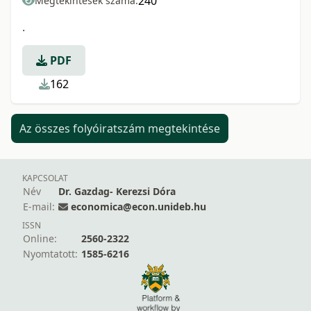
240
Megtekintések száma:
.
PDF
162
Az összes folyóiratszám megtekintése
KAPCSOLAT
Név
Dr. Gazdag- Kerezsi Dóra
E-mail:
economica@econ.unideb.hu
ISSN
Online:
2560-2322
Nyomtatott:
1585-6216