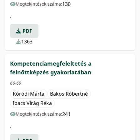
130
Megtekintések száma:
.
PDF
1363
Kompetenciamegfeleltetés a
felnőttképzés gyakorlatában
66-69
Kóródi Márta
Bakos Róbertné
Ipacs Virág Réka
241
Megtekintések száma:
.