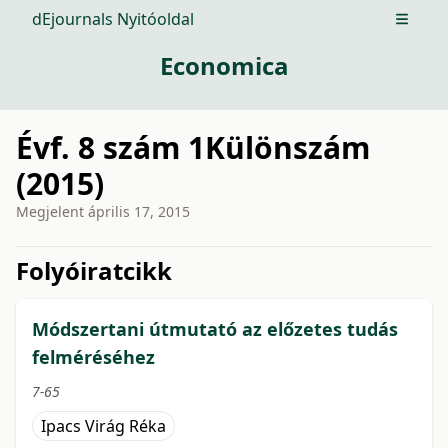
dEjournals Nyitóoldal
Open m
Economica
Évf. 8 szám 1Különszám
(2015)
Megjelent
április 17, 2015
issue.tableOfContents6a764
Folyóiratcikk
Módszertani útmutató az előzetes tudás
felméréséhez
7-65
Ipacs Virág Réka