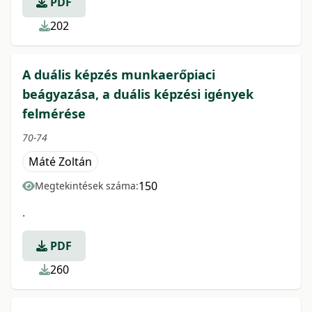
PDF
202
A duális képzés munkaerőpiaci
beágyazása, a duális képzési igények
felmérése
70-74
Máté Zoltán
150
Megtekintések száma:
.
PDF
260