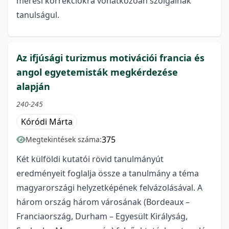
mérési korrekciókra vonatkozóan szolgálnak
tanulságul.
Az ifjúsági turizmus motivációi francia és
angol egyetemisták megkérdezése
alapján
240-245
Kóródi Márta
375
Megtekintések száma:
Két külföldi kutatói rövid tanulmányút
eredményeit foglalja össze a tanulmány a téma
magyarországi helyzetképének felvázolásával. A
három ország három városának (Bordeaux –
Franciaország, Durham – Egyesült Királyság,