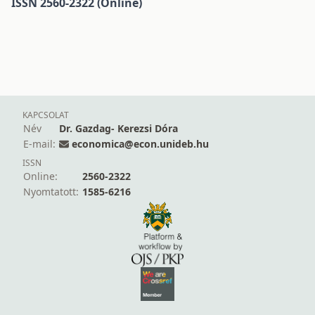
ISSN
2560-2322
(Online)
KAPCSOLAT
Név
Dr. Gazdag- Kerezsi Dóra
E-mail:
economica@econ.unideb.hu
ISSN
Online:
2560-2322
Nyomtatott:
1585-6216