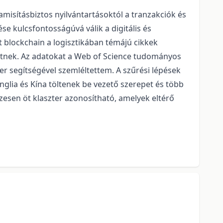
amisításbiztos nyilvántartásoktól a tranzakciók és
e kulcsfontosságúvá válik a digitális és
blockchain a logisztikában témájú cikkek
etnek. Az adatokat a Web of Science tudományos
r segítségével szemléltettem. A szűrési lépések
lia és Kína töltenek be vezető szerepet és több
sen öt klaszter azonosítható, amelyek eltérő