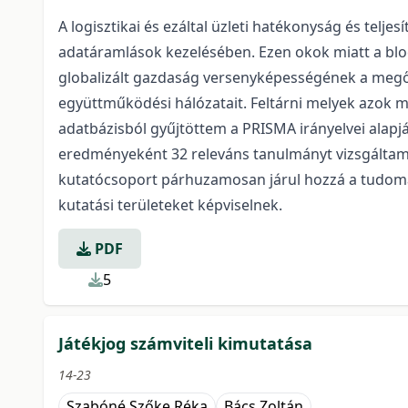
A logisztikai és ezáltal üzleti hatékonyság és tel
adatáramlások kezelésében. Ezen okok miatt a bloc
globalizált gazdaság versenyképességének a megőr
együttműködési hálózatait. Feltárni melyek azok
adatbázisból gyűjtöttem a PRISMA irányelvei alapj
eredményeként 32 releváns tanulmányt vizsgáltam 
kutatócsoport párhuzamosan járul hozzá a tudomá
kutatási területeket képviselnek.
PDF
5
Játékjog számviteli kimutatása
14-23
Szabóné Szőke Réka
Bács Zoltán