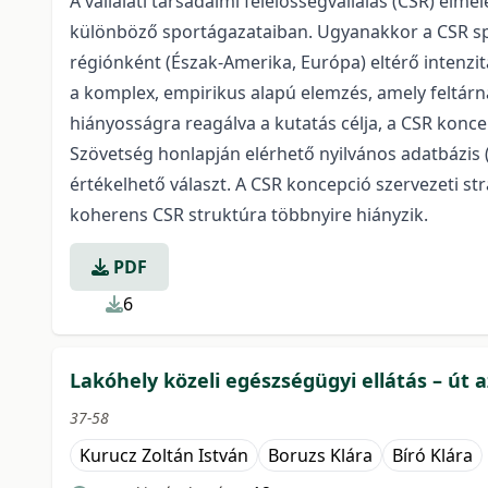
A vállalati társadalmi felelősségvállalás (CSR) el
különböző sportágazataiban. Ugyanakkor a CSR spo
régiónként (Észak-Amerika, Európa) eltérő intenzi
a komplex, empirikus alapú elemzés, amely feltárná
hiányosságra reagálva a kutatás célja, a CSR konc
Szövetség honlapján elérhető nyilvános adatbázis (
értékelhető választ. A CSR koncepció szervezeti st
koherens CSR struktúra többnyire hiányzik.
PDF
6
Lakóhely közeli egészségügyi ellátás – út 
37-58
Kurucz Zoltán István
Boruzs Klára
Bíró Klára