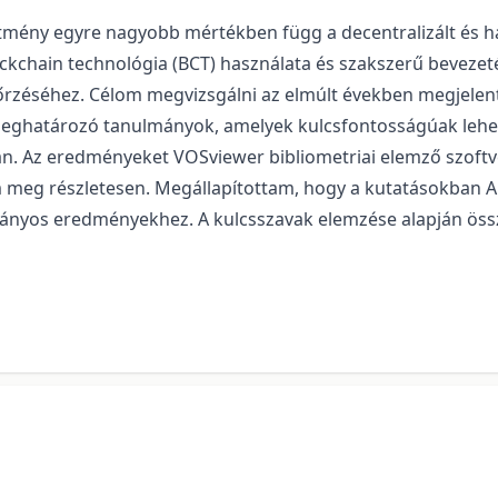
jesítmény egyre nagyobb mértékben függ a decentralizált és h
kchain technológia (BCT) használata és szakszerű bevezetés
zéséhez. Célom megvizsgálni az elmúlt években megjelent 
 meghatározó tanulmányok, amelyek kulcsfontosságúak leh
án. Az eredményeket VOSviewer bibliometriai elemző szoftve
meg részletesen. Megállapítottam, hogy a kutatásokban Ang
nyos eredményekhez. A kulcsszavak elemzése alapján össze