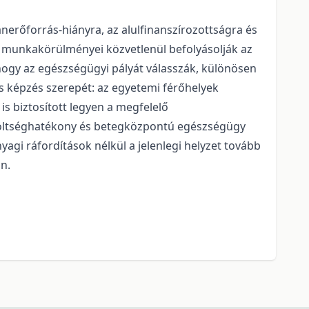
nerőforrás-hiányra, az alulfinanszírozottságra és
 munkakörülményei közvetlenül befolyásolják az
, hogy az egészségügyi pályát válasszák, különösen
és képzés szerepét: az egyetemi férőhelyek
is biztosított legyen a megfelelő
 költséghatékony és betegközpontú egészségügy
agi ráfordítások nélkül a jelenlegi helyzet tovább
n.