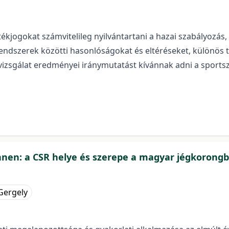
ékjogokat számvitelileg nyilvántartani a hazai szabályozás
rendszerek közötti hasonlóságokat és eltéréseket, különös t
vizsgálat eredményei iránymutatást kívánnak adni a sports
innen: a CSR helye és szerepe a magyar jégkorong
Gergely