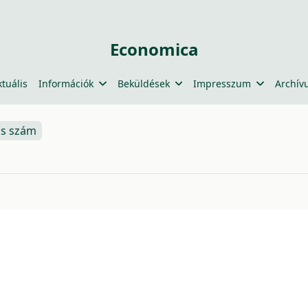
Economica
ktuális
Információk
Beküldések
Impresszum
Archív
is szám
62144338a1