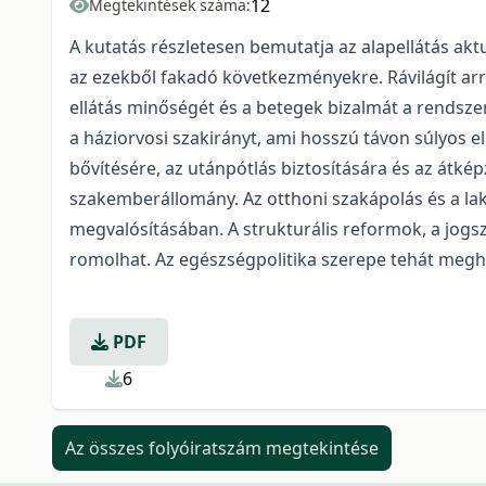
12
Megtekintések száma:
A kutatás részletesen bemutatja az alapellátás akt
az ezekből fakadó következményekre. Rávilágít ar
ellátás minőségét és a betegek bizalmát a rendszer
a háziorvosi szakirányt, ami hosszú távon súlyos e
bővítésére, az utánpótlás biztosítására és az átké
szakemberállomány. Az otthoni szakápolás és a la
megvalósításában. A strukturális reformok, a jogsz
romolhat. Az egészségpolitika szerepe tehát megha
PDF
6
Az összes folyóiratszám megtekintése