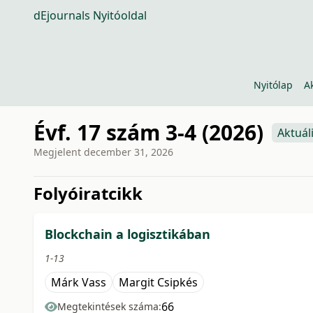
dEjournals Nyitóoldal
Nyitólap
A
Évf. 17 szám 3-4 (2026)
Aktuál
Megjelent
december 31, 2026
issue.tableOfContents6a7
Folyóiratcikk
Blockchain a logisztikában
1-13
Márk Vass
Margit Csipkés
66
Megtekintések száma: