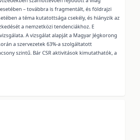
évtizedekben számottevően fejlődött a világ
etében – továbbra is fragmentált, és földrajzi
etében a téma kutatottsága csekély, és hiányzik az
eszkedését a nemzetközi tendenciákhoz. E
izsgálata. A vizsgálat alapját a Magyar Jégkorong
során a szervezetek 63%-a szolgáltatott
acsony szintű. Bár CSR aktivitások kimutathatók, a