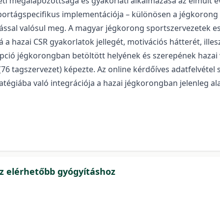
méleti megalapozottsága és gyakorlati alkalmazása az elmúlt 
rtágspecifikus implementációja – különösen a jégkorong es
tással valósul meg. A magyar jégkorong sportszervezetek es
 a hazai CSR gyakorlatok jellegét, motivációs hátterét, ill
epció jégkorongban betöltött helyének és szerepének hazai v
76 tagszervezet) képezte. Az online kérdőíves adatfelvétel 
ratégiába való integrációja a hazai jégkorongban jelenleg al
az elérhetőbb gyógyításhoz