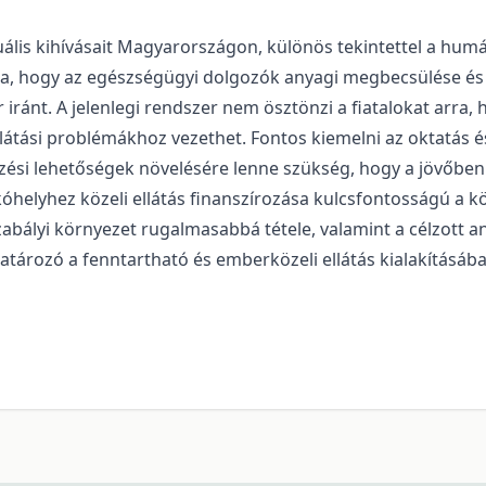
uális kihívásait Magyarországon, különös tekintettel a humá
ra, hogy az egészségügyi dolgozók anyagi megbecsülése és
 iránt. A jelenlegi rendszer nem ösztönzi a fiatalokat arra
llátási problémákhoz vezethet. Fontos kiemelni az oktatás 
pzési lehetőségek növelésére lenne szükség, hogy a jövőben 
kóhelyhez közeli ellátás finanszírozása kulcsfontosságú a
abályi környezet rugalmasabbá tétele, valamint a célzott any
tározó a fenntartható és emberközeli ellátás kialakításába