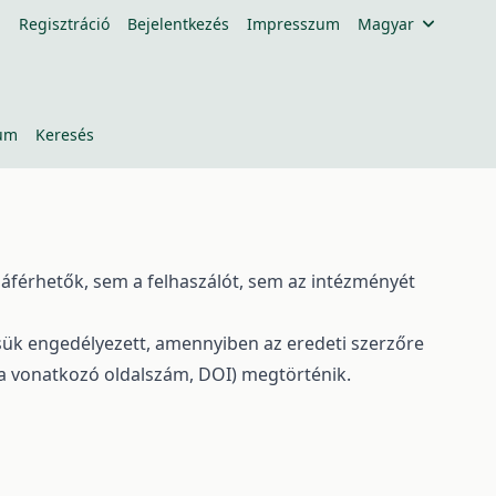
Regisztráció
Bejelentkezés
Impresszum
Magyar
um
Keresés
záférhetők, sem a felhaszálót, sem az intézményét
tésük engedélyezett, amennyiben az eredeti szerzőre
, a vonatkozó oldalszám, DOI) megtörténik.