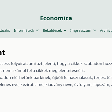
Economica
ktuális
Információk
Beküldések
Impresszum
Archív
at
ess folyóirat, ami azt jelenti, hogy a cikkek szabadon hoz
at nem számol fel a cikkek megjelentetéséért.
abadon elérhetőek bárkinek, újbóli felhasználásuk, terjesz
elenés éve, kézirat címe, kiadvány neve, évfolyam, lapszám