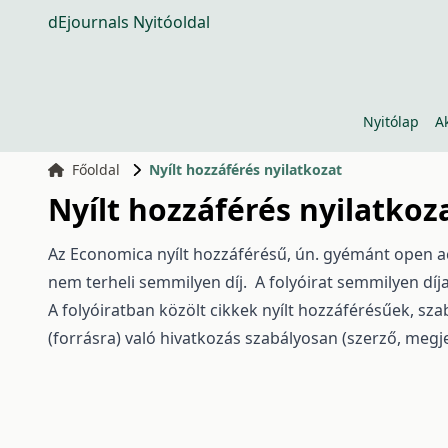
dEjournals Nyitóoldal
Nyitólap
A
Főoldal
Nyílt hozzáférés nyilatkozat
Nyílt hozzáférés nyilatkoz
Az Economica nyílt hozzáférésű, ún. gyémánt open acc
nem terheli semmilyen díj. A folyóirat semmilyen díj
A folyóiratban közölt cikkek nyílt hozzáférésűek, sz
(forrásra) való hivatkozás szabályosan (szerző, megj