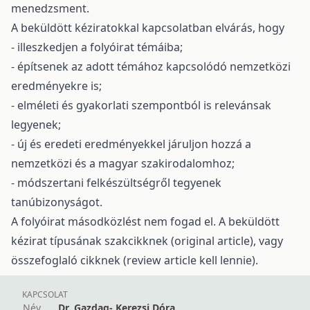
menedzsment.
A beküldött kéziratokkal kapcsolatban elvárás, hogy
- illeszkedjen a folyóirat témáiba;
- építsenek az adott témához kapcsolódó nemzetközi
eredményekre is;
- elméleti és gyakorlati szempontból is relevánsak
legyenek;
- új és eredeti eredményekkel járuljon hozzá a
nemzetközi és a magyar szakirodalomhoz;
- módszertani felkészültségről tegyenek
tanúbizonyságot.
A folyóirat másodközlést nem fogad el. A beküldött
kézirat típusának szakcikknek (original article), vagy
összefoglaló cikknek (review article kell lennie).
KAPCSOLAT
Név
Dr. Gazdag- Kerezsi Dóra