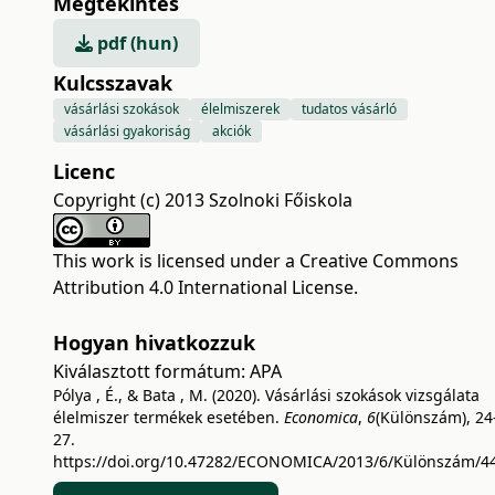
Megtekintés
pdf (hun)
Kulcsszavak
vásárlási szokások
élelmiszerek
tudatos vásárló
vásárlási gyakoriság
akciók
Licenc
Copyright (c) 2013 Szolnoki Főiskola
This work is licensed under a
Creative Commons
Attribution 4.0 International License
.
Hogyan hivatkozzuk
Kiválasztott formátum:
APA
Pólya , É., & Bata , M. (2020). Vásárlási szokások vizsgálata
élelmiszer termékek esetében.
Economica
,
6
(Különszám), 24
27.
https://doi.org/10.47282/ECONOMICA/2013/6/Különszám/4