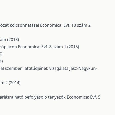
álózat kölcsönhatásai
Economica: Évf. 10 szám 2
zám (2013)
erőpiacon
Economica: Évf. 8 szám 1 (2015)
9)
4)
l szembeni attitűdjének vizsgálata Jász-Nagykun-
ám 2 (2014)
sárlásra ható befolyásoló tényezők
Economica: Évf. 5