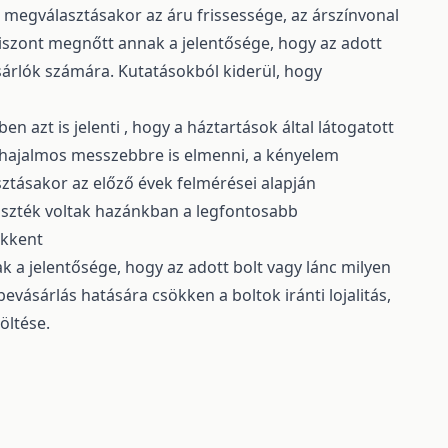
ek megválasztásakor az áru frissessége, az árszínvonal
iszont megnőtt annak a jelentősége, hogy az adott
ásárlók számára. Kutatásokból kiderül, hogy
 azt is jelenti , hogy a háztartások által látogatott
ló hajalmos messzebbre is elmenni, a kényelem
sztásakor az előző évek felmérései alapján
laszték voltak hazánkban a legfontosabb
ökkent
k a jelentősége, hogy az adott bolt vagy lánc milyen
vásárlás hatására csökken a boltok iránti lojalitás,
költése.