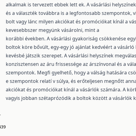
alkalmak is tervezett ebbek lett ek. A vásárlási helyszín
és a választék továbbra is a legfontosabb szempontok, v
bolt vagy lánc milyen akciókat és promóciókat kínál a v
kevesebbszer megyünk vásárolni, mint a
korábbi években. A vásárlási gyakoriság csökkenése egyben
boltok köre bővült, egy-egy jó ajánlat kedvéért a vásár
kevésbé játszik szerepet. A vásárlási helyszínek megvála
konzisztensen az áru frissessége az árszínvonal és a vá
szempontok. Megfi gyelhető, hogy a válság hatására cs
e szempontok relatí v súlya, és erőteljesen megnőtt anna
akciókat és promóciókat kínál a vásárlók számára. A körbe
vagyis jobban szétaprózódik a boltok között a vásárlók 
-
439