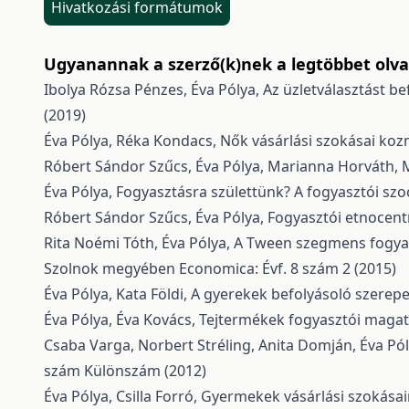
Hivatkozási formátumok
Ugyanannak a szerző(k)nek a legtöbbet olvas
Ibolya Rózsa Pénzes, Éva Pólya,
Az üzletválasztást b
(2019)
Éva Pólya, Réka Kondacs,
Nők vásárlási szokásai ko
Róbert Sándor Szűcs, Éva Pólya, Marianna Horváth,
M
Éva Pólya,
Fogyasztásra születtünk? A fogyasztói szo
Róbert Sándor Szűcs, Éva Pólya,
Fogyasztói etnocen
Rita Noémi Tóth, Éva Pólya,
A Tween szegmens fogyasz
Szolnok megyében
Economica: Évf. 8 szám 2 (2015)
Éva Pólya, Kata Földi,
A gyerekek befolyásoló szerepe
Éva Pólya, Éva Kovács,
Tejtermékek fogyasztói magat
Csaba Varga, Norbert Stréling, Anita Domján, Éva Pó
szám Különszám (2012)
Éva Pólya, Csilla Forró,
Gyermekek vásárlási szokásai