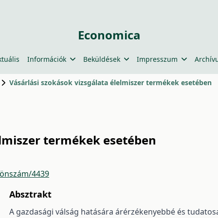
Economica
ktuális
Információk
Beküldések
Impresszum
Archív
Vásárlási szokások vizsgálata élelmiszer termékek esetében
elmiszer termékek esetében
lönszám/4439
Absztrakt
A gazdasági válság hatására árérzékenyebbé és tudatosa