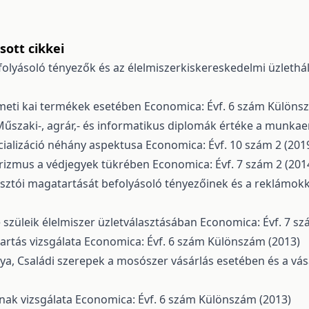
ott cikkei
efolyásoló tényezők és az élelmiszerkiskereskedelmi üzleth
zmeti kai termékek esetében
Economica: Évf. 6 szám Különs
űszaki-, agrár,- és informatikus diplomák értéke a munka
cializáció néhány aspektusa
Economica: Évf. 10 szám 2 (201
trizmus a védjegyek tükrében
Economica: Évf. 7 szám 2 (201
tói magatartását befolyásoló tényezőinek és a reklámokka
 szüleik élelmiszer üzletválasztásában
Economica: Évf. 7 sz
artás vizsgálata
Economica: Évf. 6 szám Különszám (2013)
lya,
Családi szerepek a mosószer vásárlás esetében és a vá
nak vizsgálata
Economica: Évf. 6 szám Különszám (2013)