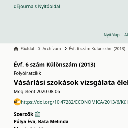
dEjournals Nyitóoldal
Nyitólap
A
Főoldal
Archívum
Évf. 6 szám Különszám (2013)
Évf. 6 szám Különszám (2013)
Folyóiratcikk
Vásárlási szokások vizsgálata él
Megjelent:
2020-08-06
https://doi.org/10.47282/ECONOMICA/2013/6/Kü
Szerzők
Pólya Éva
,
Bata Melinda