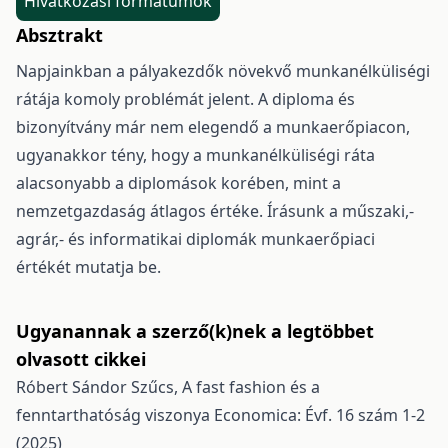
Hivatkozási formátumok
Absztrakt
Napjainkban a pályakezdők növekvő munkanélküliségi
rátája komoly problémát jelent. A diploma és
bizonyítvány már nem elegendő a munkaerőpiacon,
ugyanakkor tény, hogy a munkanélküliségi ráta
alacsonyabb a diplomások korében, mint a
nemzetgazdaság átlagos értéke. Írásunk a műszaki,-
agrár,- és informatikai diplomák munkaerőpiaci
értékét mutatja be.
Ugyanannak a szerző(k)nek a legtöbbet
olvasott cikkei
Róbert Sándor Szűcs,
A fast fashion és a
fenntarthatóság viszonya
Economica: Évf. 16 szám 1-2
(2025)