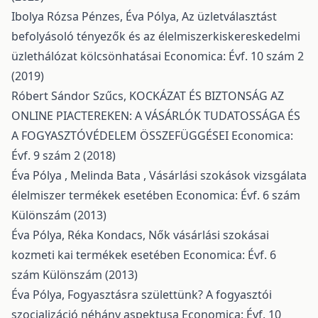
Ibolya Rózsa Pénzes, Éva Pólya,
Az üzletválasztást
befolyásoló tényezők és az élelmiszerkiskereskedelmi
üzlethálózat kölcsönhatásai
Economica: Évf. 10 szám 2
(2019)
Róbert Sándor Szűcs,
KOCKÁZAT ÉS BIZTONSÁG AZ
ONLINE PIACTEREKEN: A VÁSÁRLÓK TUDATOSSÁGA ÉS
A FOGYASZTÓVÉDELEM ÖSSZEFÜGGÉSEI
Economica:
Évf. 9 szám 2 (2018)
Éva Pólya , Melinda Bata ,
Vásárlási szokások vizsgálata
élelmiszer termékek esetében
Economica: Évf. 6 szám
Különszám (2013)
Éva Pólya, Réka Kondacs,
Nők vásárlási szokásai
kozmeti kai termékek esetében
Economica: Évf. 6
szám Különszám (2013)
Éva Pólya,
Fogyasztásra születtünk? A fogyasztói
szocializáció néhány aspektusa
Economica: Évf. 10