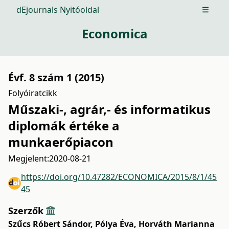
dEjournals Nyitóoldal
Open m
Economica
Évf. 8 szám 1 (2015)
Folyóiratcikk
Műszaki-, agrár,- és informatikus
diplomák értéke a
munkaerőpiacon
Megjelent:
2020-08-21
https://doi.org/10.47282/ECONOMICA/2015/8/1/45
45
Szerzők
Szűcs Róbert Sándor
,
Pólya Éva
,
Horváth Marianna