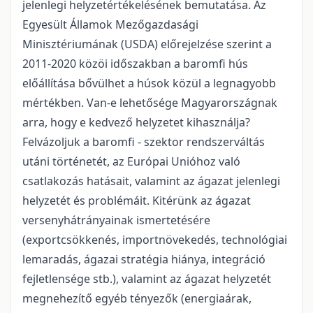
jelenlegi helyzetértékelésének bemutatása. Az
Egyesült Államok Mezőgazdasági
Minisztériumának (USDA) előrejelzése szerint a
2011-2020 közöi időszakban a baromfi hús
előállítása bővülhet a húsok közül a legnagyobb
mértékben. Van-e lehetősége Magyarországnak
arra, hogy e kedvező helyzetet kihasználja?
Felvázoljuk a baromfi - szektor rendszerváltás
utáni történetét, az Európai Unióhoz való
csatlakozás hatásait, valamint az ágazat jelenlegi
helyzetét és problémáit. Kitérünk az ágazat
versenyhátrányainak ismertetésére
(exportcsökkenés, importnövekedés, technológiai
lemaradás, ágazai stratégia hiánya, integráció
fejletlensége stb.), valamint az ágazat helyzetét
megnehezítő egyéb tényezők (energiaárak,