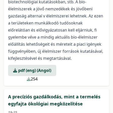
biotechnológiai kutatásokban, stb. A bio-
élelmiszerek a jövő nemzedékek és jövőbeni
gazdaság alternaí v élelmiszerei lehetnek. Az ezen
a területeken munkálkodó tudósoknak
előrelátóan és elővigyázatosan kell eljárniuk, fi
gyelembe véve a mindig aktuális bio-élelmiszer
előállítás lehetőségeit és méreteit a piaci igények
függvényében, új élelmiszer források kutatásával,
kifejlesztésével és megtartásával.
pdf (eng) (Angol)
254
A precíziós gazdálkodás, mint a termelés
egyfajta ökológiai megközelítése
19-25