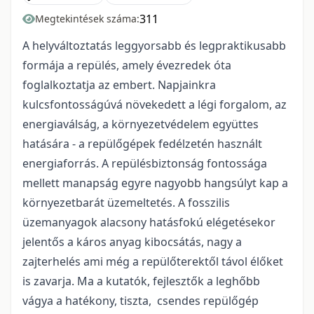
311
Megtekintések száma:
A helyváltoztatás leggyorsabb és legpraktikusabb
formája a repülés, amely évezredek óta
foglalkoztatja az embert. Napjainkra
kulcsfontosságúvá növekedett a légi forgalom, az
energiaválság, a környezetvédelem együttes
hatására - a repülőgépek fedélzetén használt
energiaforrás. A repülésbiztonság fontossága
mellett manapság egyre nagyobb hangsúlyt kap a
környezetbarát üzemeltetés. A fosszilis
üzemanyagok alacsony hatásfokú elégetésekor
jelentős a káros anyag kibocsátás, nagy a
zajterhelés ami még a repülőterektől távol élőket
is zavarja. Ma a kutatók, fejlesztők a leghőbb
vágya a hatékony, tiszta, csendes repülőgép