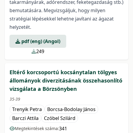
takarmányárak, adórendszer, feketegazdaság stb.)
bemutatására. Megvizsgáljuk, hogy milyen
stratégiai lépésekkel lehetne javítani az ágazat
helyzetét.
pdf (eng) (Angol)
249
Eltérő korcsoportú kocsánytalan tölgyes
állományok diverzitásának összehasonlító
vizsgálata a Börzsönyben
35-39
Trenyik Petra
Borcsa-Bodolay János
Barczi Attila
Czóbel Szilárd
341
Megtekintések száma: