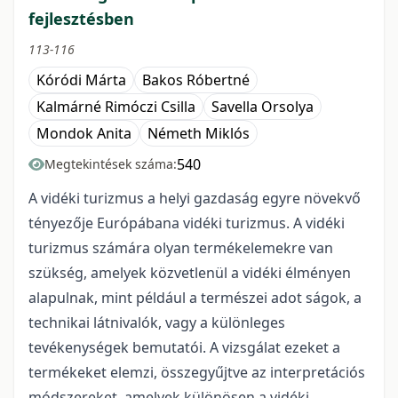
fejlesztésben
113-116
Kóródi Márta
Bakos Róbertné
Kalmárné Rimóczi Csilla
Savella Orsolya
Mondok Anita
Németh Miklós
540
Megtekintések száma:
A vidéki turizmus a helyi gazdaság egyre növekvő
tényezője Európábana vidéki turizmus. A vidéki
turizmus számára olyan termékelemekre van
szükség, amelyek közvetlenül a vidéki élményen
alapulnak, mint például a természei adot ságok, a
technikai látnivalók, vagy a különleges
tevékenységek bemutatói. A vizsgálat ezeket a
termékeket elemzi, összegyűjtve az interpretációs
módszereket, amelyek különösen a vidéki