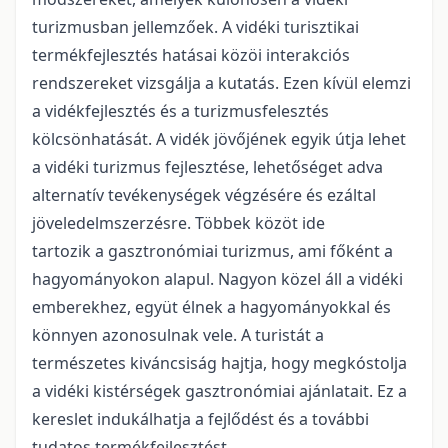
turizmusban jellemzőek. A vidéki turisztikai
termékfejlesztés hatásai közöi interakciós
rendszereket vizsgálja a kutatás. Ezen kívül elemzi
a vidékfejlesztés és a turizmusfelesztés
kölcsönhatását. A vidék jövőjének egyik útja lehet
a vidéki turizmus fejlesztése, lehetőséget adva
alternatív tevékenységek végzésére és ezáltal
jöveledelmszerzésre. Többek közöt ide
tartozik a gasztronómiai turizmus, ami főként a
hagyományokon alapul. Nagyon közel áll a vidéki
emberekhez, együt élnek a hagyományokkal és
könnyen azonosulnak vele. A turistát a
természetes kiváncsiság hajtja, hogy megkóstolja
a vidéki kistérségek gasztronómiai ajánlatait. Ez a
kereslet indukálhatja a fejlődést és a további
tudatos termékfejlesztést.