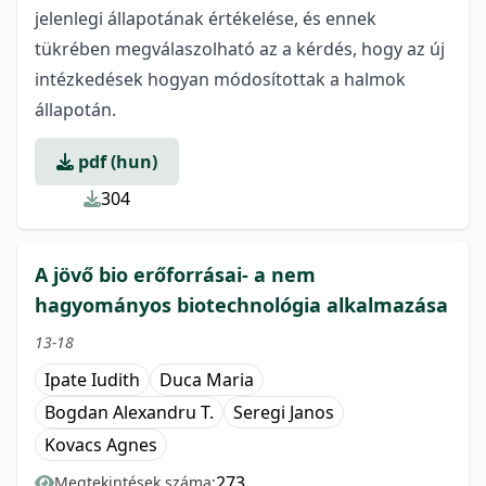
jelenlegi állapotának értékelése, és ennek
tükrében megválaszolható az a kérdés, hogy az új
intézkedések hogyan módosítottak a halmok
állapotán.
pdf (hun)
304
A jövő bio erőforrásai- a nem
hagyományos biotechnológia alkalmazása
13-18
Ipate Iudith
Duca Maria
Bogdan Alexandru T.
Seregi Janos
Kovacs Agnes
273
Megtekintések száma: