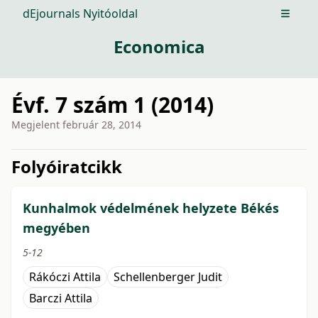
dEjournals Nyitóoldal
Open m
Economica
Évf. 7 szám 1 (2014)
Megjelent
február 28, 2014
issue.tableOfContents6a749
Folyóiratcikk
Kunhalmok védelmének helyzete Békés
megyében
5-12
Rákóczi Attila
Schellenberger Judit
Barczi Attila