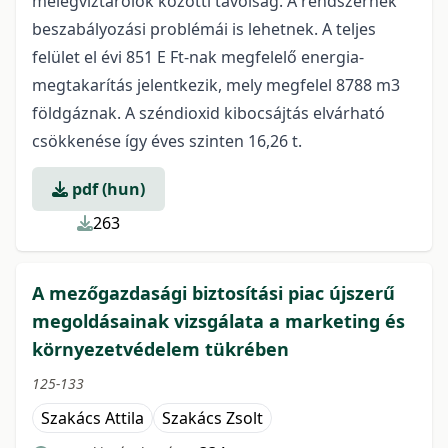
melegvíztárolók közötti távolság. A rendszernek
beszabályozási problémái is lehetnek. A teljes
felület el évi 851 E Ft-nak megfelelő energia-
megtakarítás jelentkezik, mely megfelel 8788 m3
földgáznak. A széndioxid kibocsájtás elvárható
csökkenése így éves szinten 16,26 t.
pdf (hun)
263
A mezőgazdasági biztosítási piac újszerű
megoldásainak vizsgálata a marketing és
környezetvédelem tükrében
125-133
Szakács Attila
Szakács Zsolt