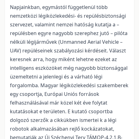
Napjainkban, egymástól függetlenül több
nemzetközi légiközlekedési- és repülésbiztonsági
szervezet, valamint nemzei hatóság kutatja a –
repülésben egyre nagyobb szerephez jutó – pilóta
nélküli légijárművek (Unmanned Aerial Vehicle –
UAV) repüléseinek szabályozási kérdéseit. Választ
keresnek arra, hogy miként lehetne ezeket az
intelligens eszközöket még nagyobb biztonsággal
üzemeltetni a jelenlegi és a várható légi
forgalomba. Magyar légiközlekedési szakemberek
egy csoportja, Európai Uniós források
felhasználásával már közel két éve folytat
kutatásokat e területen. E kutató csoportba
dolgozó szerzők a cikkükben ismertei k a légi
robotok alkalmazásában rejlő kockázatokat,
bemutatják az Új Széchenyi Terv TÁMOP-4.2.1.B-