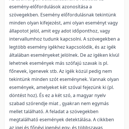
esemény-előfordulások azonosítása a
szövegekben. Esemény előfordulásnak tekintünk
minden olyan kifejezést, ami olyan eseményt vagy
állapotot jelöl, amit egy adot időponthoz, vagy
intervallumhoz tudunk kapcsolni. A szövegekben a
legtöbb esemény igékhez kapcsolódik, és az igék
általában eseményeket jelölnek. De az igéken kívül
lehetnek események más szófajú szavak is pl.
főnevek, igenevek stb. Az igék közül pedig nem
tekintünk minden szót eseménynek. Vannak olyan
események, amelyeket két szóval fejezünk ki (pl.
döntést hoz). És ez a két szó, a magyar nyelv
szabad szórendje miat , gyakran nem egymás
mellet található. A feladat a szövegekben
megtalálható események detektálása. A cikkben
az igei és főnévi igenévi egy- és többszavas