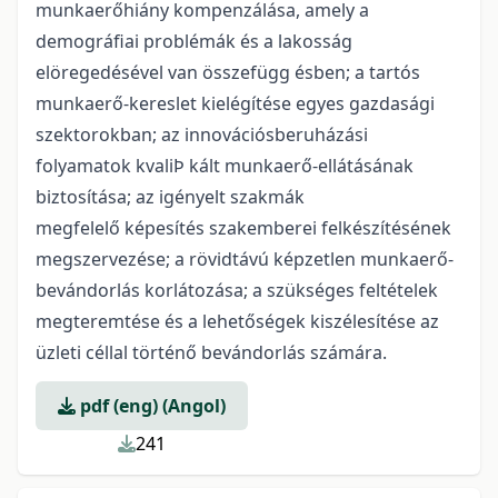
munkaerőhiány kompenzálása, amely a
demográfiai problémák és a lakosság
elöregedésével van összefügg ésben; a tartós
munkaerő-kereslet kielégítése egyes gazdasági
szektorokban; az innovációsberuházási
folyamatok kvaliÞ kált munkaerő-ellátásának
biztosítása; az igényelt szakmák
megfelelő képesítés szakemberei felkészítésének
megszervezése; a rövidtávú képzetlen munkaerő-
bevándorlás korlátozása; a szükséges feltételek
megteremtése és a lehetőségek kiszélesítése az
üzleti céllal történő bevándorlás számára.
pdf (eng) (Angol)
241