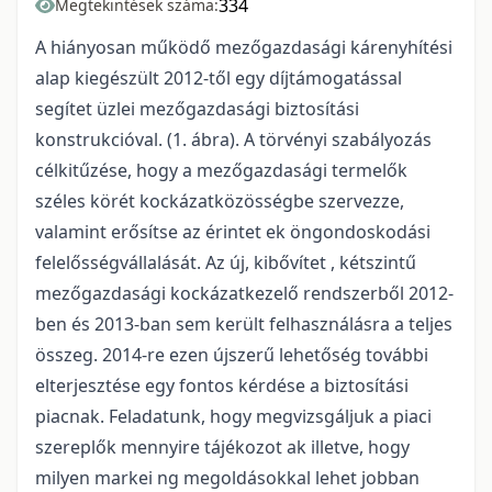
334
Megtekintések száma:
A hiányosan működő mezőgazdasági kárenyhítési
alap kiegészült 2012-től egy díjtámogatással
segítet üzlei mezőgazdasági biztosítási
konstrukcióval. (1. ábra). A törvényi szabályozás
célkitűzése, hogy a mezőgazdasági termelők
széles körét kockázatközösségbe szervezze,
valamint erősítse az érintet ek öngondoskodási
felelősségvállalását. Az új, kibővítet , kétszintű
mezőgazdasági kockázatkezelő rendszerből 2012-
ben és 2013-ban sem került felhasználásra a teljes
összeg. 2014-re ezen újszerű lehetőség további
elterjesztése egy fontos kérdése a biztosítási
piacnak. Feladatunk, hogy megvizsgáljuk a piaci
szereplők mennyire tájékozot ak illetve, hogy
milyen markei ng megoldásokkal lehet jobban