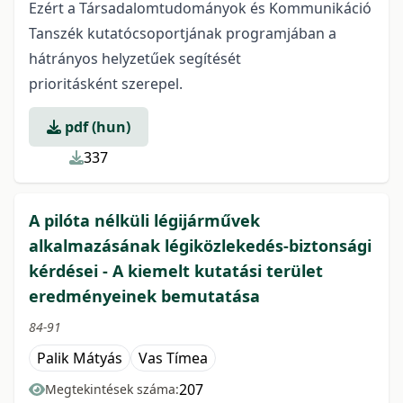
Ezért a Társadalomtudományok és Kommunikáció
Tanszék kutatócsoportjának programjában a
hátrányos helyzetűek segítését
prioritásként szerepel.
pdf (hun)
337
A pilóta nélküli légijárművek
alkalmazásának légiközlekedés-biztonsági
kérdései - A kiemelt kutatási terület
eredményeinek bemutatása
84-91
Palik Mátyás
Vas Tímea
207
Megtekintések száma: