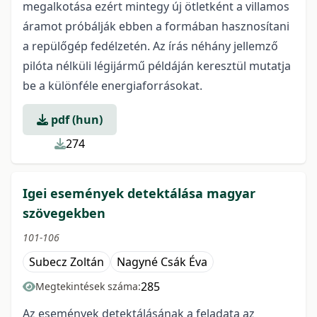
megalkotása ezért mintegy új ötletként a villamos
áramot próbálják ebben a formában hasznosítani
a repülőgép fedélzetén. Az írás néhány jellemző
pilóta nélküli légijármű példáján keresztül mutatja
be a különféle energiaforrásokat.
pdf (hun)
274
Igei események detektálása magyar
szövegekben
101-106
Subecz Zoltán
Nagyné Csák Éva
285
Megtekintések száma:
Az események detektálásának a feladata az