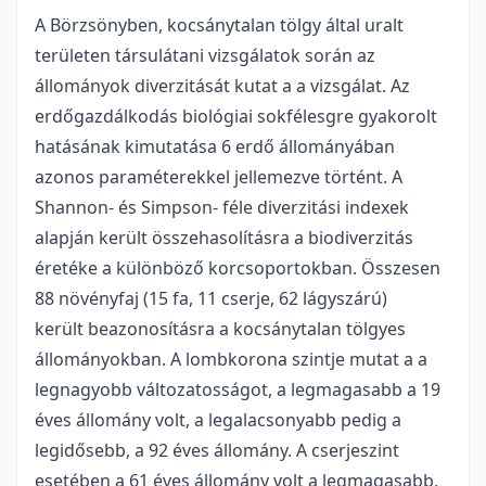
A Börzsönyben, kocsánytalan tölgy által uralt
területen társulátani vizsgálatok során az
állományok diverzitását kutat a a vizsgálat. Az
erdőgazdálkodás biológiai sokfélesgre gyakorolt
hatásának kimutatása 6 erdő állományában
azonos paraméterekkel jellemezve történt. A
Shannon- és Simpson- féle diverzitási indexek
alapján került összehasolításra a biodiverzitás
éretéke a különböző korcsoportokban. Összesen
88 növényfaj (15 fa, 11 cserje, 62 lágyszárú)
került beazonosításra a kocsánytalan tölgyes
állományokban. A lombkorona szintje mutat a a
legnagyobb változatosságot, a legmagasabb a 19
éves állomány volt, a legalacsonyabb pedig a
legidősebb, a 92 éves állomány. A cserjeszint
esetében a 61 éves állomány volt a legmagasabb,