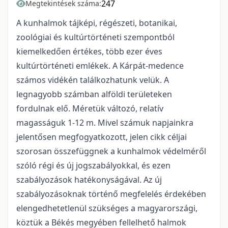
247
Megtekintések száma:
A kunhalmok tájképi, régészeti, botanikai,
zoológiai és kultúrtörténeti szempontból
kiemelkedően értékes, több ezer éves
kultúrtörténeti emlékek. A Kárpát-medence
számos vidékén találkozhatunk velük. A
legnagyobb számban alföldi területeken
fordulnak elő. Méretük változó, relatív
magasságuk 1-12 m. Mivel számuk napjainkra
jelentősen megfogyatkozott, jelen cikk céljai
szorosan összefüggnek a kunhalmok védelméről
szóló régi és új jogszabályokkal, és ezen
szabályozások hatékonyságával. Az új
szabályozásoknak történő megfelelés érdekében
elengedhetetlenül szükséges a magyarországi,
köztük a Békés megyében fellelhető halmok