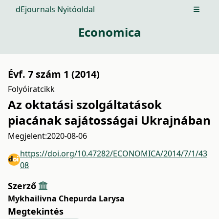
dEjournals Nyitóoldal
Open m
Economica
Évf. 7 szám 1 (2014)
Folyóiratcikk
Az oktatási szolgáltatások
piacának sajátosságai Ukrajnában
Megjelent:
2020-08-06
https://doi.org/10.47282/ECONOMICA/2014/7/1/43
08
Szerző
Mykhailivna Chepurda Larysa
Megtekintés