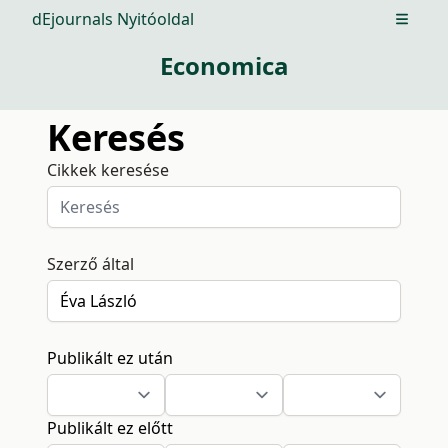
dEjournals Nyitóoldal
Open m
Economica
Keresés
Cikkek keresése
Szerző által
Publikált ez után
Publikált ez előtt