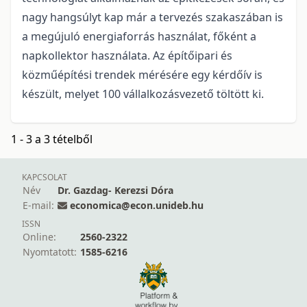
nagy hangsúlyt kap már a tervezés szakaszában is
a megújuló energiaforrás használat, főként a
napkollektor használata. Az építőipari és
közműépítési trendek mérésére egy kérdőív is
készült, melyet 100 vállalkozásvezető töltött ki.
1 - 3 a 3 tételből
KAPCSOLAT
Név
Dr. Gazdag- Kerezsi Dóra
E-mail:
economica@econ.unideb.hu
ISSN
Online:
2560-2322
Nyomtatott:
1585-6216