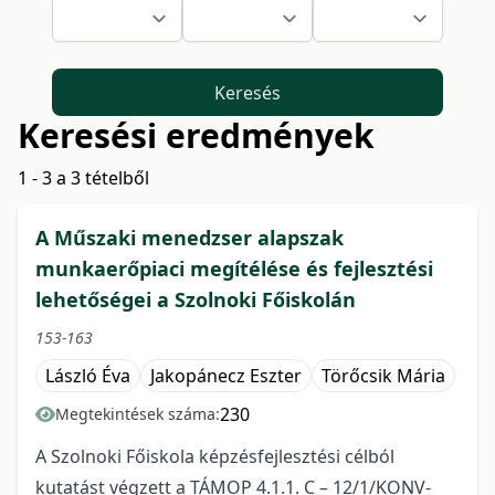
Keresés
Keresési eredmények
1 - 3 a 3 tételből
A Műszaki menedzser alapszak
munkaerőpiaci megítélése és fejlesztési
lehetőségei a Szolnoki Főiskolán
153-163
László Éva
Jakopánecz Eszter
Törőcsik Mária
230
Megtekintések száma:
A Szolnoki Főiskola képzésfejlesztési célból
kutatást végzett a TÁMOP 4.1.1. C – 12/1/KONV-