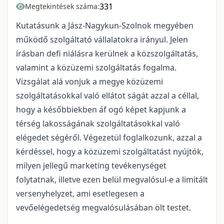
331
Megtekintések száma:
Kutatásunk a Jász-Nagykun-Szolnok megyében
működő szolgáltató vállalatokra irányul. Jelen
írásban defi niálásra kerülnek a közszolgáltatás,
valamint a közüzemi szolgáltatás fogalma.
Vizsgálat alá vonjuk a megye közüzemi
szolgáltatásokkal való ellátot ságát azzal a céllal,
hogy a későbbiekben áf ogó képet kapjunk a
térség lakosságának szolgáltatásokkal való
elégedet ségéről. Végezetül foglalkozunk, azzal a
kérdéssel, hogy a közüzemi szolgáltatást nyújtók,
milyen jellegű marketing tevékenységet
folytatnak, illetve ezen belül megvalósul-e a limitált
versenyhelyzet, ami esetlegesen a
vevőelégedetség megvalósulásában ölt testet.