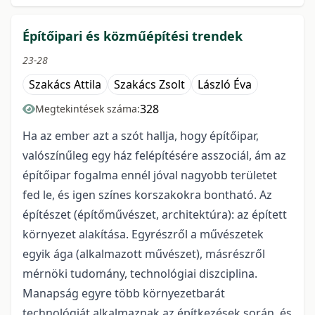
Építőipari és közműépítési trendek
23-28
Szakács Attila
Szakács Zsolt
László Éva
328
Megtekintések száma:
Ha az ember azt a szót hallja, hogy építőipar,
valószínűleg egy ház felépítésére asszociál, ám az
építőipar fogalma ennél jóval nagyobb területet
fed le, és igen színes korszakokra bontható. Az
építészet (építőművészet, architektúra): az épített
környezet alakítása. Egyrészről a művészetek
egyik ága (alkalmazott művészet), másrészről
mérnöki tudomány, technológiai diszciplina.
Manapság egyre több környezetbarát
technológiát alkalmaznak az építkezések során, és