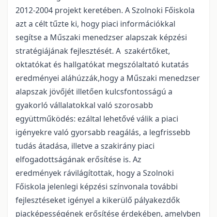
2012-2004 projekt keretében. A Szolnoki Főiskola
azt a célt tűzte ki, hogy piaci információkkal
segítse a Műszaki menedzser alapszak képzési
stratégiájának fejlesztését. A szakértőket,
oktatókat és hallgatókat megszólaltató kutatás
eredményei aláhúzzák,hogy a Műszaki menedzser
alapszak jövőjét illetően kulcsfontosságú a
gyakorló vállalatokkal való szorosabb
együttműködés: ezáltal lehetővé válik a piaci
igényekre való gyorsabb reagálás, a legfrissebb
tudás átadása, illetve a szakirány piaci
elfogadottságának erősítése is. Az
eredmények rávilágítottak, hogy a Szolnoki
Főiskola jelenlegi képzési színvonala további
fejlesztéseket igényel a kikerülő pályakezdők
piacképességének erősítése érdekében, amelyben