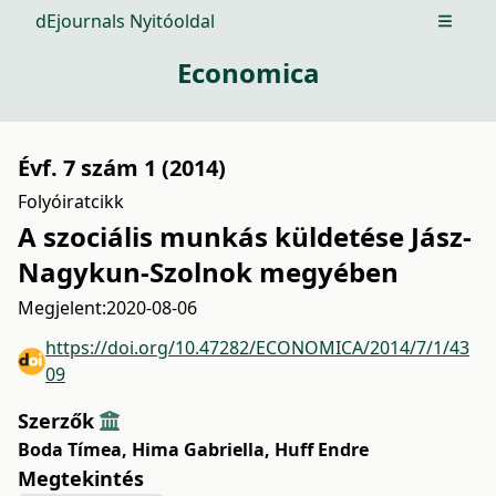
dEjournals Nyitóoldal
Open m
Economica
Évf. 7 szám 1 (2014)
Folyóiratcikk
A szociális munkás küldetése Jász-
Nagykun-Szolnok megyében
Megjelent:
2020-08-06
https://doi.org/10.47282/ECONOMICA/2014/7/1/43
09
Szerzők
Boda Tímea
,
Hima Gabriella
,
Huff Endre
Megtekintés