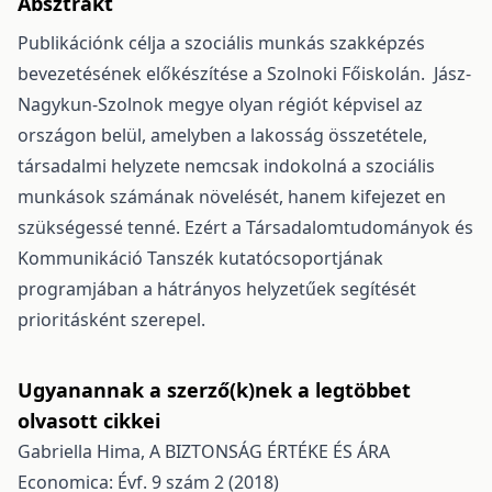
Absztrakt
Publikációnk célja a szociális munkás szakképzés
bevezetésének előkészítése a Szolnoki Főiskolán. Jász-
Nagykun-Szolnok megye olyan régiót képvisel az
országon belül, amelyben a lakosság összetétele,
társadalmi helyzete nemcsak indokolná a szociális
munkások számának növelését, hanem kifejezet en
szükségessé tenné. Ezért a Társadalomtudományok és
Kommunikáció Tanszék kutatócsoportjának
programjában a hátrányos helyzetűek segítését
prioritásként szerepel.
Ugyanannak a szerző(k)nek a legtöbbet
olvasott cikkei
Gabriella Hima,
A BIZTONSÁG ÉRTÉKE ÉS ÁRA
Economica: Évf. 9 szám 2 (2018)