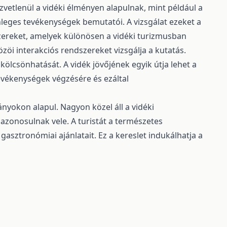
etlenül a vidéki élményen alapulnak, mint például a
önleges tevékenységek bemutatói. A vizsgálat ezeket a
zereket, amelyek különösen a vidéki turizmusban
közöi interakciós rendszereket vizsgálja a kutatás.
 kölcsönhatását. A vidék jövőjének egyik útja lehet a
tevékenységek végzésére és ezáltal
nyokon alapul. Nagyon közel áll a vidéki
zonosulnak vele. A turistát a természetes
gasztronómiai ajánlatait. Ez a kereslet indukálhatja a