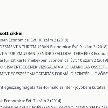
ott cikkei
ágban
Economica: Évf. 10 szám 2 (2019)
EDZSMENT A TURIZMUSBAN
Economica: Évf. 9 szám 3 (2018)
T A TURIZMUSBAN- SENIOR SZÁLLODAI TERMÉKEK
Economi
odai turisztikai termékekben
Economica: Évf. 10 szám 2 (2019)
IÓK ISMERTSÉGÉNEK VIZSGÁLATA A LEHATÁROLÁS ÖSSZEF
MINT EGÉSZSÉGMAGATARTÁS-FORMÁLÓ SZÍNTÉR – JÖVŐBE
nt egészségmagatartás-formáló színtér - jövőbeni kutatás
ok
Economica: Évf. 7 szám 2 (2014)
SORÁN KIALAKULT EGÉSZSÉGGEL KAPCSOLATOS VISELKEDÉS