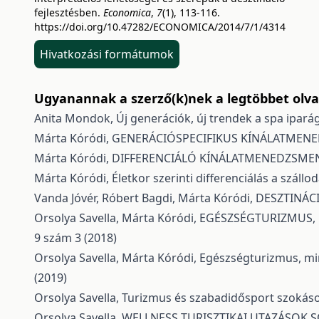
fejlesztésben.
Economica
,
7
(1), 113-116.
https://doi.org/10.47282/ECONOMICA/2014/7/1/4314
Hivatkozási formátumok
Ugyanannak a szerző(k)nek a legtöbbet olvas
Anita Mondok,
Új generációk, új trendek a spa ipar
Márta Kóródi,
GENERÁCIÓSPECIFIKUS KÍNÁLATMEN
Márta Kóródi,
DIFFERENCIÁLÓ KÍNÁLATMENEDZSMEN
Márta Kóródi,
Életkor szerinti differenciálás a száll
Vanda Jóvér, Róbert Bagdi, Márta Kóródi,
DESZTINÁC
Orsolya Savella, Márta Kóródi,
EGÉSZSÉGTURIZMUS, 
9 szám 3 (2018)
Orsolya Savella, Márta Kóródi,
Egészségturizmus, mi
(2019)
Orsolya Savella,
Turizmus és szabadidősport szokás
Orsolya Savella,
WELLNESS TURISZTIKAI UTAZÁSOK 