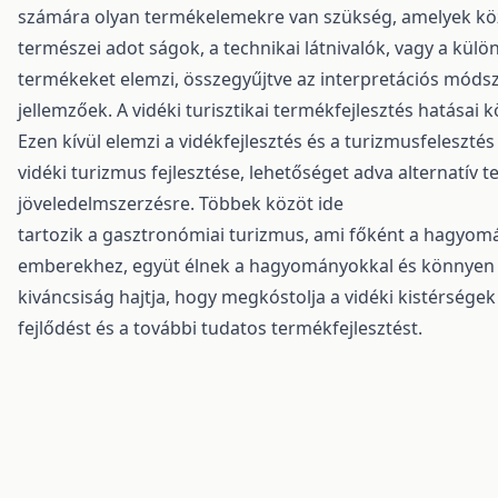
számára olyan termékelemekre van szükség, amelyek közv
természei adot ságok, a technikai látnivalók, vagy a kül
termékeket elemzi, összegyűjtve az interpretációs móds
jellemzőek. A vidéki turisztikai termékfejlesztés hatásai 
Ezen kívül elemzi a vidékfejlesztés és a turizmusfelesztés
vidéki turizmus fejlesztése, lehetőséget adva alternatív 
jöveledelmszerzésre. Többek közöt ide
tartozik a gasztronómiai turizmus, ami főként a hagyomá
emberekhez, együt élnek a hagyományokkal és könnyen a
kiváncsiság hajtja, hogy megkóstolja a vidéki kistérségek 
fejlődést és a további tudatos termékfejlesztést.