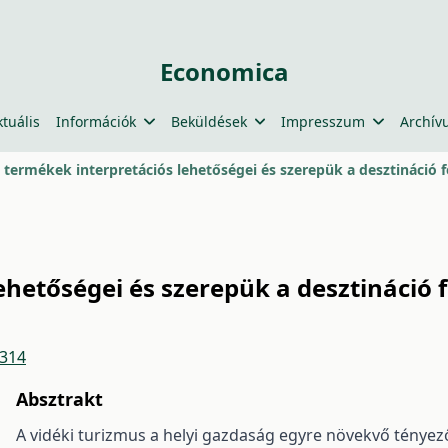
Economica
ktuális
Információk
Beküldések
Impresszum
Archív
i termékek interpretációs lehetőségei és szerepük a desztináció f
ehetőségei és szerepük a desztináció 
4314
Absztrakt
A vidéki turizmus a helyi gazdaság egyre növekvő tényez