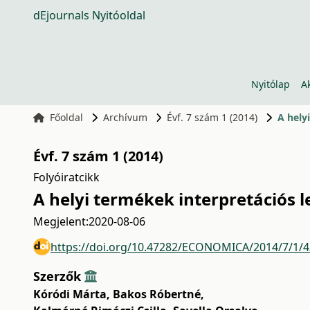
dEjournals Nyitóoldal
Nyitólap
A
Főoldal
Archívum
Évf. 7 szám 1 (2014)
A hely
Évf. 7 szám 1 (2014)
Folyóiratcikk
A helyi termékek interpretációs l
Megjelent:
2020-08-06
https://doi.org/10.47282/ECONOMICA/2014/7/1/
Szerzők
Kóródi Márta
,
Bakos Róbertné
,