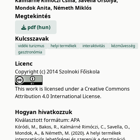
Kalmárné Rimóczi Csilla
,
Savella Orsolya
,
Mondok Anita
,
Németh Miklós
Megtekintés
pdf (hun)
Kulcsszavak
vidéki turizmus
helyi termékek
interaktivitás
kézművesség
gasztronómia
Licenc
Copyright (c) 2014 Szolnoki Főiskola
This work is licensed under a
Creative Commons
Attribution 4.0 International License
.
Hogyan hivatkozzuk
Kiválasztott formátum:
APA
Kóródi, M., Bakos, R., Kalmárné Rimóczi, C., Savella, O.,
Mondok, A., & Németh, M. (2020). A helyi termékek
interpretációs lehetőségei és szerepük a desztináció