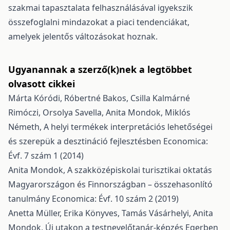
szakmai tapasztalata felhasználásával igyekszik
összefoglalni mindazokat a piaci tendenciákat,
amelyek jelentős változásokat hoznak.
Ugyanannak a szerző(k)nek a legtöbbet
olvasott cikkei
Márta Kóródi, Róbertné Bakos, Csilla Kalmárné
Rimóczi, Orsolya Savella, Anita Mondok, Miklós
Németh,
A helyi termékek interpretációs lehetőségei
és szerepük a desztináció fejlesztésben
Economica:
Évf. 7 szám 1 (2014)
Anita Mondok,
A szakközépiskolai turisztikai oktatás
Magyarországon és Finnországban – összehasonlító
tanulmány
Economica: Évf. 10 szám 2 (2019)
Anetta Müller, Erika Könyves, Tamás Vásárhelyi, Anita
Mondok,
Új utakon a testnevelőtanár-képzés Egerben