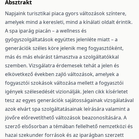
Absztrakt
Napjaink turisztikai piaca gyors változások színtere,
amelyek mind a keresleti, mind a kínálati oldalt érintik.
A spa iparág piacán – a wellness és
gyógyszolgáltatások együttes jelenléte miatt – a
generációk széles köre jelenik meg fogyasztóként,
más és más elvárást támasztva a szolgáltatókkal
szemben. Vizsgálatra érdemesek tehát a jelen és
elkövetkező években zajló változások, amelyek a
fogyasztói szokások változása mellett a fogyasztói
igények szélesedését vizionálják. Jelen cikk kísérletet
tesz az egyes generációk sajátosságainak vizsgálatával
azok elvárt spa szolgáltatásainak leírására valamint a
jövőre előrevetíthető változások beazonosítására. A
szerző elsősorban a témában fellelhető nemzetközi és
hazai szekunder források és az iparágban szerzett