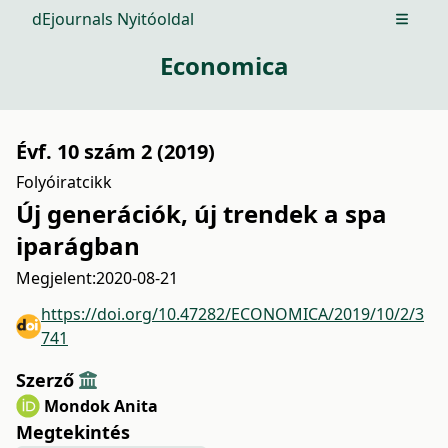
dEjournals Nyitóoldal
Open m
Economica
Évf. 10 szám 2 (2019)
Folyóiratcikk
Új generációk, új trendek a spa
iparágban
Megjelent:
2020-08-21
https://doi.org/10.47282/ECONOMICA/2019/10/2/3
741
Szerző
Mondok Anita
Megtekintés