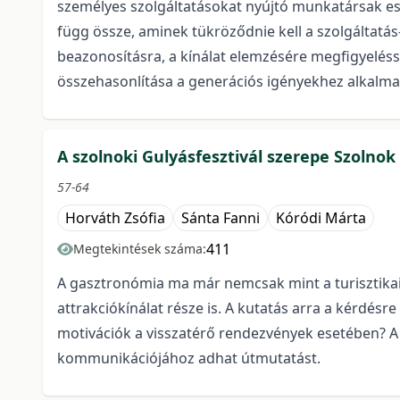
személyes szolgáltatásokat nyújtó munkatársak es
függ össze, aminek tükröződnie kell a szolgáltatá
beazonosításra, a kínálat elemzésére megfigyeléss
összehasonlítása a generációs igényekhez alkalm
A szolnoki Gulyásfesztivál szerepe Szoln
57-64
Horváth Zsófia
Sánta Fanni
Kóródi Márta
411
Megtekintések száma:
A gasztronómia ma már nemcsak mint a turisztikai
attrakciókínálat része is. A kutatás arra a kérdésr
motivációk a visszatérő rendezvények esetében? A
kommunikációjához adhat útmutatást.