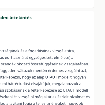
almi áttekintés
ottságának és elfogadásának vizsgálatára,
ás és -használat egységesített elmélete) a
 szándék okozati összefüggéseinek vizsgálatában.
független változók mentén érdemes vizsgálni azt,
feltérképezni, hogy az alap UTAUT modellt hogyan
lmi háttértudást elsajátítjuk, megalapozzuk a
tési szokásainak a feltérképezése az UTAUT modell
zíteni és vizsgálni még akár az észlelt bizalmat és
ógia javítani fogja a teljesítményüket, nagyobb