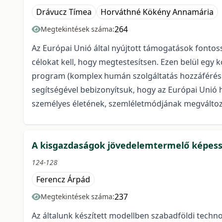
Drávucz Tímea
Horváthné Kökény Annamária
264
Megtekintések száma:
Az Európai Unió által nyújtott támogatások fontoss
célokat kell, hogy megtestesítsen. Ezen belül egy
program (komplex humán szolgáltatás hozzáférés bi
segítségével bebizonyítsuk, hogy az Európai Unió
személyes életének, szemléletmódjának megváltoz
A kisgazdaságok jövedelemtermelő képes
124-128
Ferencz Árpád
237
Megtekintések száma:
Az általunk készített modellben szabadföldi techn