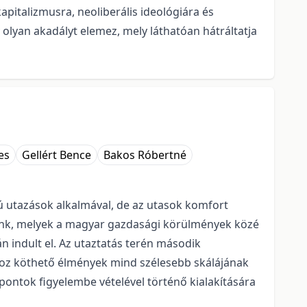
apitalizmusra, neoliberális ideológiára és
lyan akadályt elemez, mely láthatóan hátráltatja
es
Gellért Bence
Bakos Róbertné
vú utazások alkalmával, de az utasok komfort
hatunk, melyek a magyar gazdasági körülmények közé
 indult el. Az utaztatás terén második
shoz köthető élmények mind szélesebb skálájának
mpontok figyelembe vételével történő kialakítására