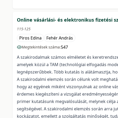
Online vásárlási- és elektronikus fizetési
115-125
Piros Edina
Fehér András
547
Megtekintések száma:
A szakirodalmak számos elméletet és keretrendsze
amelyek közül a TAM (technológiai elfogadás modell
legnépszerűbbek. Több kutatás is alátámasztja, h
A szakirodalmi elemzés során célunk volt meghatár
hogy az egyének miként viszonyulnak az online vás
érdemes kiegészíteni a vizsgálat eredményességéne
primer kutatásunk megvalósulását, melynek célja a
segítségével. A szakirodalmi elemzés során arra ju
kockázatot, emellett a szolgáltatás minőségét, tud