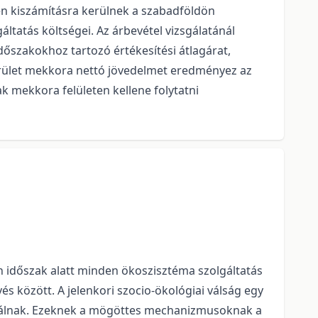
n kiszámításra kerülnek a szabadföldön
ltatás költségei. Az árbevétel vizsgálatánál
szakokhoz tartozó értékesítési átlagárat,
terület mekkora nettó jövedelmet eredményez az
ak mekkora felületen kellene folytatni
n időszak alatt minden ökoszisztéma szolgáltatás
s között. A jelenkori szocio-ökológiai válság egy
rmálnak. Ezeknek a mögöttes mechanizmusoknak a