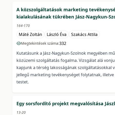
A közszolgáltatások marketing tevékenysé
kialakulásának tükrében Jász-Nagykun-S
164-170
Máté Zoltán
László Éva
Szakács Attila
332
Megtekintések száma:
Kutatásunk a Jász-Nagykun-Szolnok megyében működő
közüzemi szolgáltatás fogalma. Vizsgálat alá vonju
kapjunk a térség lakosságának szolgáltatásokkal va
jellegű marketing tevékenységet folytatnak, illetv
testet.
Egy sorsfordító projekt megvalósítása Jász
13-20