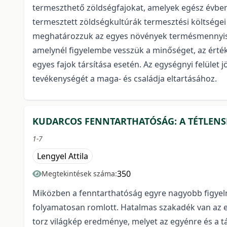
termeszthető zöldségfajokat, amelyek egész évbe
termesztett zöldségkultúrák termesztési költségei 
meghatározzuk az egyes növények termésmennyiség
amelynél figyelembe vesszük a minőséget, az érté
egyes fajok társítása esetén. Az egységnyi felület 
tevékenységét a maga- és családja eltartásához.
KUDARCOS FENNTARTHATÓSÁG: A TÉTLEN
1-7
Lengyel Attila
350
Megtekintések száma:
Miközben a fenntarthatóság egyre nagyobb figyelm
folyamatosan romlott. Hatalmas szakadék van az elm
torz világkép eredménye, melyet az egyénre és a