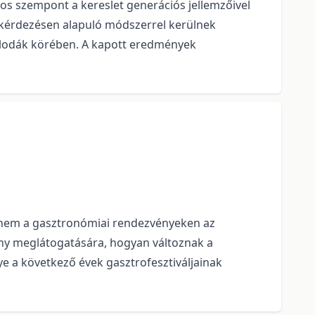
s szempont a kereslet generációs jellemzőivel
egkérdezésen alapuló módszerrel kerülnek
zállodák körében. A kapott eredmények
hanem a gasztronómiai rendezvényeken az
zvény meglátogatására, hogyan változnak a
 a következő évek gasztrofesztiváljainak