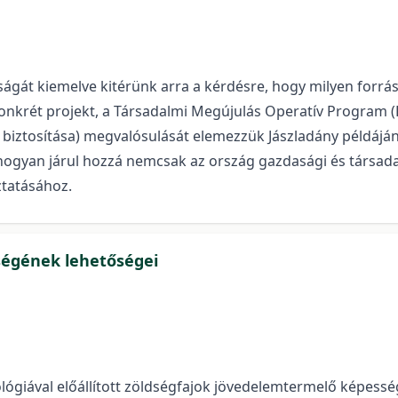
ágát kiemelve kitérünk arra a kérdésre, hogy milyen forrás
 konkrét projekt, a Társadalmi Megújulás Operatív Program
ztosítása) megvalósulását elemezzük Jászladány példáján ke
 hogyan járul hozzá nemcsak az ország gazdasági és társad
tatásához.
ségének lehetőségei
ológiával előállított zöldségfajok jövedelemtermelő képess