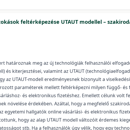
 szokások feltérképezése UTAUT modellel – szakirod
rt határoznak meg az új technológiák felhasználói elfogad
) és kiterjesztései, valamint az UTAUT (technológiaelfogad
ogy az UTAUT-modell eredményesnek bizonyult a viselkedési
ozott paraméterek mellett feltérképezni milyen függő- és 
árláshoz- és elektronikus fizetéshez. Emellett célunk volt 
k növelése érdekében. Azáltal, hogy a megfelelő szakiroda
z egyetemi hallgatók online vásárlási- és elektronikus fize
tottunk, hogy az alap UTAUT modell változóit érdemes kiegés
atosságot stb. Ha a felhasználók úgy vélik, hogy egy technol