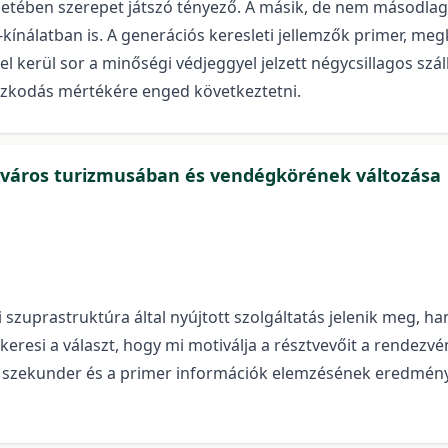
etében szerepet játszó tényező. A másik, de nem másodlago
s-kínálatban is. A generációs keresleti jellemzők primer, m
el kerül sor a minőségi védjeggyel jelzett négycsillagos s
azkodás mértékére enged következtetni.
ok város turizmusában és vendégkörének változása
 szuprastruktúra által nyújtott szolgáltatás jelenik meg, 
e keresi a választ, hogy mi motiválja a résztvevőit a rende
 szekunder és a primer információk elemzésének eredménye