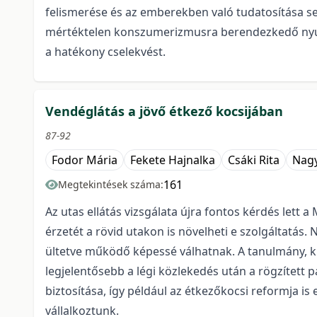
felismerése és az emberekben való tudatosítása segí
mértéktelen konszumerizmusra berendezkedő nyugat
a hatékony cselekvést.
Vendéglátás a jövő étkező kocsijában
87-92
Fodor Mária
Fekete Hajnalka
Csáki Rita
Nagy
161
Megtekintések száma:
Az utas ellátás vizsgálata újra fontos kérdés lett
érzetét a rövid utakon is növelheti e szolgáltatá
ültetve működő képessé válhatnak. A tanulmány, ku
legjelentősebb a légi közlekedés után a rögzített
biztosítása, így például az étkezőkocsi reformja is
vállalkoztunk.