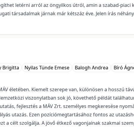
thet letérni arról az öngyilkos útról, amin a szabad-piaci k
i társadalmak járnak már kétszáz éve. Jelen írás néhány o
 Brigitta
Nyilas Tünde Emese
Balogh Andrea
Bíró Ágn
 a MÁV életében. Kiemelt szerepe van, különösen a hosszú tá
s. Nemzetközi viszonylatban sok jó, követhető példát talál
tatás, fejlesztés a MÁV Zrt. személyes megkeresése nyomán
 pályás utazás. Ezen pozíciómegtartásához fontos az utazá
 ezt a célt szolgálja. A jövő étkező vagonjainak szakmai sze