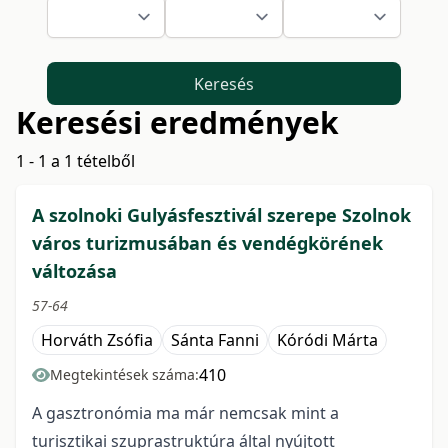
Keresés
Keresési eredmények
1 - 1 a 1 tételből
A szolnoki Gulyásfesztivál szerepe Szolnok
város turizmusában és vendégkörének
változása
57-64
Horváth Zsófia
Sánta Fanni
Kóródi Márta
410
Megtekintések száma:
A gasztronómia ma már nemcsak mint a
turisztikai szuprastruktúra által nyújtott