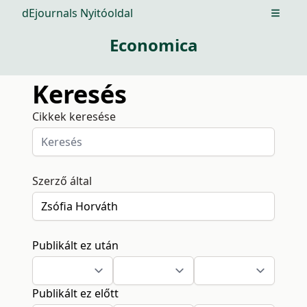
dEjournals Nyitóoldal
Open m
Economica
Keresés
Cikkek keresése
Szerző által
Publikált ez után
Publikált ez előtt