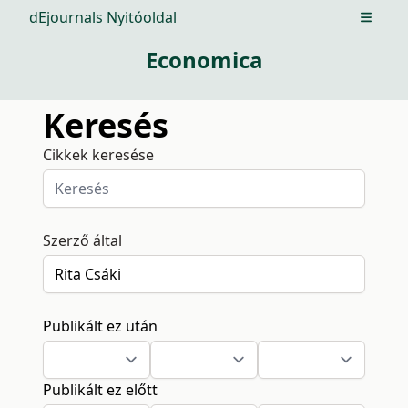
dEjournals Nyitóoldal
Open m
Economica
Keresés
Cikkek keresése
Szerző által
Publikált ez után
Publikált ez előtt