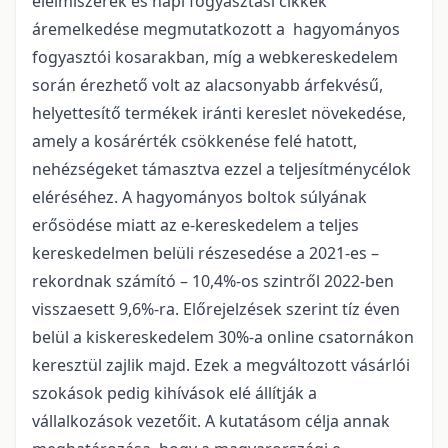
élelmiszerek és napi fogyasztási cikkek
áremelkedése megmutatkozott a hagyományos
fogyasztói kosarakban, míg a webkereskedelem
során érezhető volt az alacsonyabb árfekvésű,
helyettesítő termékek iránti kereslet növekedése,
amely a kosárérték csökkenése felé hatott,
nehézségeket támasztva ezzel a teljesítménycélok
eléréséhez. A hagyományos boltok súlyának
erősödése miatt az e-kereskedelem a teljes
kereskedelmen belüli részesedése a 2021-es –
rekordnak számító – 10,4%-os szintről 2022-ben
visszaesett 9,6%-ra. Előrejelzések szerint tíz éven
belül a kiskereskedelem 30%-a online csatornákon
keresztül zajlik majd. Ezek a megváltozott vásárlói
szokások pedig kihívások elé állítják a
vállalkozások vezetőit. A kutatásom célja annak