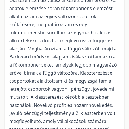
Összesen 224 db válasz érkezett a felmérésre. Az
adatok elemzése során főkomponens elemzést
alkalmaztam az egyes változócsoportok
szűkítésére, meghatároztam és egy
főkomponensbe soroltam az egymáshoz közel
álló értékeket a köztük meglévő összefüggések
alapján. Meghatároztam a függő változót, majd a
Backward módszer alapján kiválasztottam azokat
a főkomponenseket, amelyek legjobb magyarázó
erővel bírnak a függő változóra. Klaszterezéssel
csoportokat alakítottam ki és megvizsgáltam a
létrejött csoportok vagyoni, pénzügyi, jövedelmi
mutatóit. A klaszterezést később a tesztekben
használok. Növekvő profit és hozamnövekedés,
javuló pénzügyi teljesítmény a 2. klaszterben volt
megfigyelhető, amely vállalkozások számára