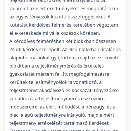
teljesítményfokozási és -mérési gyakorlatát,
valamint az elért eredményeket és meghatározni
az egyes tényezők közötti összefüggéseket. A
kutatást kérdőíves felmérés keretében végeztem
el e-kereskedelmi vállalkozások körében.
A kérdőíves felmérésben két blokkban összesen
24 db kérdés szerepelt. Az első blokkban általános
alapinformációkat gyűjtöttem, majd az ezt követő
blokkban a teljesítménymérés és értékelés
gyakorlatát mértem fel. Itt megfogalmazásra
kerültek teljesítménycélokra vonatkozó, a
teljesítményt akadályozó és kockázati tényezőkre
vonatkozó, a teljesítménymérés eszközeire,
módszereire, az elért működési, a pénzügyi és a
piaci alapú teljesítményre irányuló, majd a mért
teljesítmény értékelését tartalmazó kérdések.