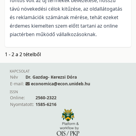
fontos volt az új termékek bevezetése, hosszú
távú növekedési célok kitűzése, az oldallátogatás
és reklamációk számának mérése, tehát ezeket
érdemes kiemelten szem előtt tartani az online
piactérben működő vállalkozásoknak.
1 - 2 a 2 tételből
KAPCSOLAT
Név
Dr. Gazdag- Kerezsi Dóra
E-mail:
economica@econ.unideb.hu
ISSN
Online:
2560-2322
Nyomtatott:
1585-6216