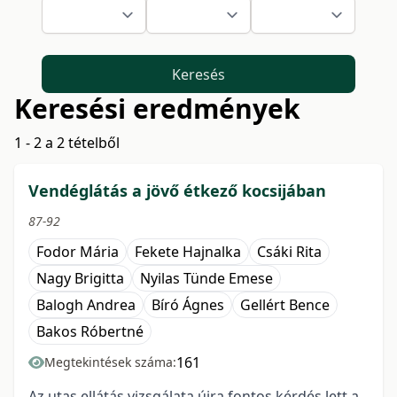
Keresés
Keresési eredmények
1 - 2 a 2 tételből
Vendéglátás a jövő étkező kocsijában
87-92
Fodor Mária
Fekete Hajnalka
Csáki Rita
Nagy Brigitta
Nyilas Tünde Emese
Balogh Andrea
Bíró Ágnes
Gellért Bence
Bakos Róbertné
161
Megtekintések száma:
Az utas ellátás vizsgálata újra fontos kérdés lett a