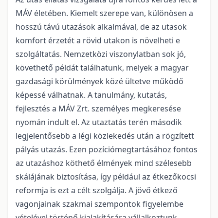
MÁV életében. Kiemelt szerepe van, különösen a
hosszú távú utazások alkalmával, de az utasok
komfort érzetét a rövid utakon is növelheti e
szolgáltatás. Nemzetközi viszonylatban sok jó,
követhető példát találhatunk, melyek a magyar
gazdasági körülmények közé ültetve működő
képessé válhatnak. A tanulmány, kutatás,
fejlesztés a MÁV Zrt. személyes megkeresése
nyomán indult el. Az utaztatás terén második
legjelentősebb a légi közlekedés után a rögzített
pályás utazás. Ezen pozíciómegtartásához fontos
az utazáshoz köthető élmények mind szélesebb
skálájának biztosítása, így például az étkezőkocsi
reformja is ezt a célt szolgálja. A jövő étkező
vagonjainak szakmai szempontok figyelembe
vételével történő kialakítására vállalkoztunk.