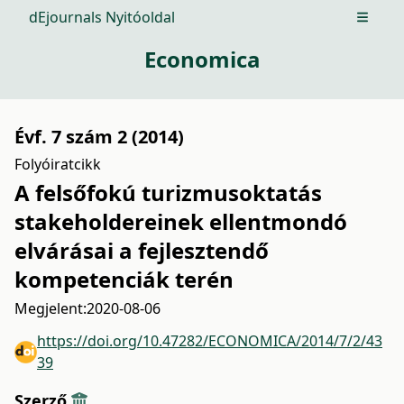
dEjournals Nyitóoldal
Open m
Economica
Évf. 7 szám 2 (2014)
Folyóiratcikk
A felsőfokú turizmusoktatás
stakeholdereinek ellentmondó
elvárásai a fejlesztendő
kompetenciák terén
Megjelent:
2020-08-06
https://doi.org/10.47282/ECONOMICA/2014/7/2/43
39
Szerző