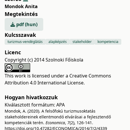
Mondok Anita
Megtekintés
pdf (hun)
Kulcsszavak
turizmus-vendéglátás
alapképzés
stakeholder
kompetencia
Licenc
Copyright (c) 2014 Szolnoki Főiskola
This work is licensed under a
Creative Commons
Attribution 4.0 International License
.
Hogyan hivatkozzuk
Kiválasztott formátum:
APA
Mondok, A. (2020). A felsőfokú turizmusoktatás
stakeholdereinek ellentmondó elvárásai a fejlesztendő
kompetenciák terén.
Economica
,
7
(2), 126-141.
https://doi.org/10.47282/ECONOMICA/2014/7/2/4339