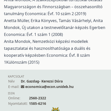
Magyarországon és Finnországban – összehasonlító
tanulmány
Economica: Évf. 10 szám 2 (2019)
Anetta Müller, Erika Könyves, Tamás Vásárhelyi, Anita
Mondok,
Új utakon a testnevelőtanár-képzés Egerben
Economica: Évf. 1 szám 1 (2008)
Anita Mondok,
Nemzetközi képzési modellek
tapasztalatai és hasznosíthatósága a duális és
kooperatív képzésben
Economica: Évf. 8 szám
1Különszám (2015)
KAPCSOLAT
Név
Dr. Gazdag- Kerezsi Dóra
E-mail:
economica@econ.unideb.hu
ISSN
Online:
2560-2322
Nyomtatott:
1585-6216