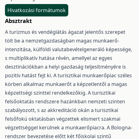
Hivatkozási formátumok
Absztrakt
A turizmus és vendéglátás ágazat jelentős szerepet
tölt be a nemzetgazdaságban magas munkaerő-
intenzitása, külföldi valutabevételgeneráló képessége,
s multiplikatív hatása révén, amellyel az egyes
desztinációkban a helyi gazdaság teljesítményére is
pozitív hatást fejt ki. A turisztikai munkaerőpiac széles
körben alkalmaz munkaerőt a képzetlentől a magas
képzettségi szinttel rendelkezőkig. A turisztikai
felsőoktatás rendszere hazánkban nemzeti szinten
szabályozott, s az akkreditáció okán a turisztikai
felsőfokú oktatásban végzettek elismert szakmai
végzettséggel kerülnek a munkaerőpiacra. A Bologna-
rendszer bevezetése előtt két főiskolai szintű