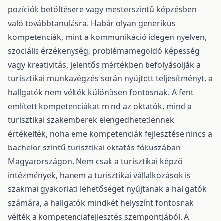
pozíciók betöltésére vagy mesterszintű képzésben
való továbbtanulásra. Habár olyan generikus
kompetenciák, mint a kommunikáció idegen nyelven,
szociális érzékenység, problémamegoldó képesség
vagy kreativitás, jelentős mértékben befolyásolják a
turisztikai munkavégzés során nyújtott teljesítményt, a
hallgatók nem vélték különösen fontosnak. A fent
említett kompetenciákat mind az oktatók, mind a
turisztikai szakemberek elengedhetetlennek
értékelték, noha eme kompetenciák fejlesztése nincs a
bachelor szintű turisztikai oktatás fókuszában
Magyarországon. Nem csak a turisztikai képző
intézmények, hanem a turisztikai vállalkozások is
szakmai gyakorlati lehetőséget nyújtanak a hallgatók
számára, a hallgatók mindkét helyszínt fontosnak
vélték a kompetenciafejlesztés szempontjából. A