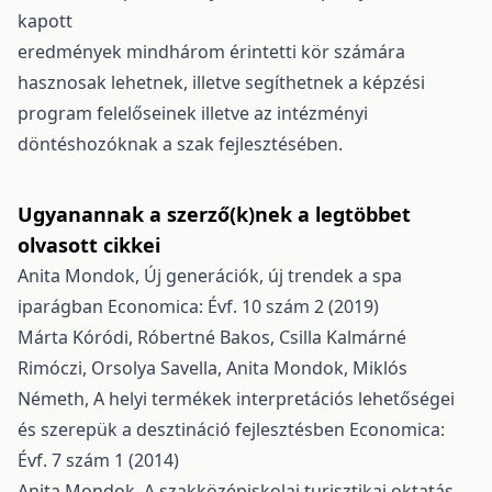
kapott
eredmények mindhárom érintetti kör számára
hasznosak lehetnek, illetve segíthetnek a képzési
program felelőseinek illetve az intézményi
döntéshozóknak a szak fejlesztésében.
Ugyanannak a szerző(k)nek a legtöbbet
olvasott cikkei
Anita Mondok,
Új generációk, új trendek a spa
iparágban
Economica: Évf. 10 szám 2 (2019)
Márta Kóródi, Róbertné Bakos, Csilla Kalmárné
Rimóczi, Orsolya Savella, Anita Mondok, Miklós
Németh,
A helyi termékek interpretációs lehetőségei
és szerepük a desztináció fejlesztésben
Economica:
Évf. 7 szám 1 (2014)
Anita Mondok,
A szakközépiskolai turisztikai oktatás