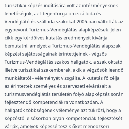
turisztikai képzés indítására volt az intézményeknek
lehetőségük, az Idegenforgalom-szálloda és
Vendéglátó és szálloda szakokat 2006-ban váltották az
egybevont Turizmus-Vendéglátás alapképzések. Jelen
cikk egy kérdőíves kutatás eredményeit kívánja
bemutatni, amelyet a Turizmus-Vendéglátás alapszak
képzési sajátosságainak érintettjeinek - végzős
Turizmus-Vendéglátás szakos hallgatók, a szak oktatói
illetve turisztikai szakemberek, akik a végzősök leendő
munkáltatói - véleményét vizsgálta. A kutatás fő célja
az érintettek személyes és szervezeti elvárásait a
turizmusvendéglátás területén folyó alapképzés során
fejlesztendő kompetenciákra vonatkozóan. A
hallgatók többségének véleménye azt tükrözi, hogy a
képzéstől elsősorban olyan kompetenciák fejlesztését
várják, amelyek képessé teszik őket menedzseri