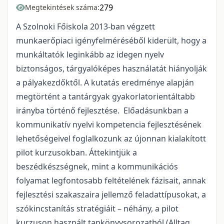
279
Megtekintések száma:
A Szolnoki Főiskola 2013-ban végzett
munkaerőpiaci igényfelméréséből kiderült, hogy a
munkáltatók leginkább az idegen nyelv
biztonságos, tárgyalóképes használatát hiányolják
a pályakezdőktől. A kutatás eredménye alapján
megtörtént a tantárgyak gyakorlatorientáltabb
irányba történő fejlesztése. Előadásunkban a
kommunikatív nyelvi kompetencia fejlesztésének
lehetőségeivel foglalkozunk az újonnan kialakított
pilot kurzusokban. Áttekintjük a
beszédkészségnek, mint a kommunikációs
folyamat legfontosabb feltételének fázisait, annak
fejlesztési szakaszaira jellemző feladattípusokat, a
szókincstanítás stratégiáit – néhány, a pilot
kurzuson használt tankönyvsorozatból (Alltag,