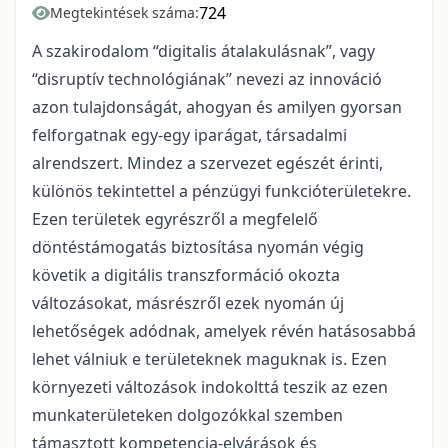
724
Megtekintések száma:
A szakirodalom “digitalis átalakulásnak”, vagy
“disruptív technológiának” nevezi az innováció
azon tulajdonságát, ahogyan és amilyen gyorsan
felforgatnak egy-egy iparágat, társadalmi
alrendszert. Mindez a szervezet egészét érinti,
különös tekintettel a pénzügyi funkcióterületekre.
Ezen területek egyrészről a megfelelő
döntéstámogatás biztosítása nyomán végig
követik a digitális transzformáció okozta
változásokat, másrészről ezek nyomán új
lehetőségek adódnak, amelyek révén hatásosabbá
lehet válniuk e területeknek maguknak is. Ezen
környezeti változások indokolttá teszik az ezen
munkaterületeken dolgozókkal szemben
támasztott kompetencia-elvárások és