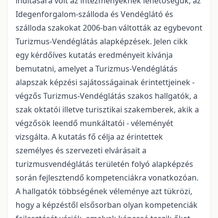
indítására volt az intézményeknek lehetőségük, az
Idegenforgalom-szálloda és Vendéglátó és
szálloda szakokat 2006-ban váltották az egybevont
Turizmus-Vendéglátás alapképzések. Jelen cikk
egy kérdőíves kutatás eredményeit kívánja
bemutatni, amelyet a Turizmus-Vendéglátás
alapszak képzési sajátosságainak érintettjeinek -
végzős Turizmus-Vendéglátás szakos hallgatók, a
szak oktatói illetve turisztikai szakemberek, akik a
végzősök leendő munkáltatói - véleményét
vizsgálta. A kutatás fő célja az érintettek
személyes és szervezeti elvárásait a
turizmusvendéglátás területén folyó alapképzés
során fejlesztendő kompetenciákra vonatkozóan.
A hallgatók többségének véleménye azt tükrözi,
hogy a képzéstől elsősorban olyan kompetenciák