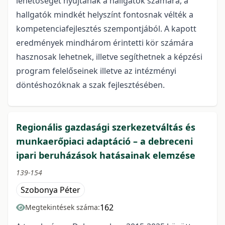
lehetőséget nyújtanak a hallgatók számára, a
hallgatók mindkét helyszínt fontosnak vélték a
kompetenciafejlesztés szempontjából. A kapott
eredmények mindhárom érintetti kör számára
hasznosak lehetnek, illetve segíthetnek a képzési
program felelőseinek illetve az intézményi
döntéshozóknak a szak fejlesztésében.
Regionális gazdasági szerkezetváltás és
munkaerőpiaci adaptáció – a debreceni
ipari beruházások hatásainak elemzése
139-154
Szobonya Péter
162
Megtekintések száma: