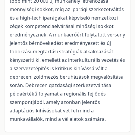
több mint 20 000 új munkahely létrehozása
mennyiségi sokkot, míg az iparági szerkezetváltás
és a high-tech iparágakat képviselő nemzetközi
cégek kompetenciaelvárásai minőségi sokkot
eredményeznek. A munkaerőért folytatott verseny
jelentős bérnövekedést eredményezett és új
toborzási-megtartási stratégiák alkalmazását
kényszeríti ki, emellett az interkulturális vezetés és
a szervezetépítés is kritikus kihívássá vált a
debreceni zöldmezős beruházások megvalósítása
során. Debrecen gazdasági szerkezetváltása
példaértékű folyamat a regionális fejlődés
szempontjából, amely azonban jelentős
adaptációs kihívásokat vet fel mind a
munkavállalók, mind a vállalatok számára.