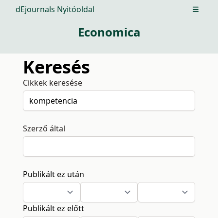
dEjournals Nyitóoldal
Open m
Economica
Keresés
Cikkek keresése
Szerző által
Publikált ez után
Publikált ez előtt