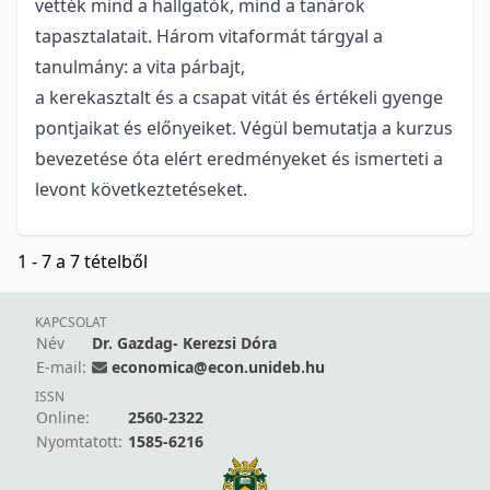
vették mind a hallgatók, mind a tanárok
tapasztalatait. Három vitaformát tárgyal a
tanulmány: a vita párbajt,
a kerekasztalt és a csapat vitát és értékeli gyenge
pontjaikat és előnyeiket. Végül bemutatja a kurzus
bevezetése óta elért eredményeket és ismerteti a
levont következtetéseket.
1 - 7 a 7 tételből
KAPCSOLAT
Név
Dr. Gazdag- Kerezsi Dóra
E-mail:
economica@econ.unideb.hu
ISSN
Online:
2560-2322
Nyomtatott:
1585-6216