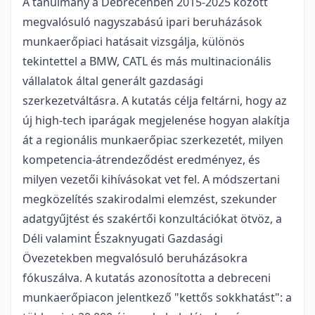
A tanulmány a Debrecenben 2015-2025 között
megvalósuló nagyszabású ipari beruházások
munkaerőpiaci hatásait vizsgálja, különös
tekintettel a BMW, CATL és más multinacionális
vállalatok által generált gazdasági
szerkezetváltásra. A kutatás célja feltárni, hogy az
új high-tech iparágak megjelenése hogyan alakítja
át a regionális munkaerőpiac szerkezetét, milyen
kompetencia-átrendeződést eredményez, és
milyen vezetői kihívásokat vet fel. A módszertani
megközelítés szakirodalmi elemzést, szekunder
adatgyűjtést és szakértői konzultációkat ötvöz, a
Déli valamint Északnyugati Gazdasági
Övezetekben megvalósuló beruházásokra
fókuszálva. A kutatás azonosította a debreceni
munkaerőpiacon jelentkező "kettős sokkhatást": a