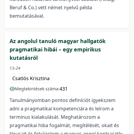
Beruf & Co.) vett német nyelvű példa
bemutatásával.
Az angolul tanuló magyar hallgatók
pragmatikai hibái – egy empirikus
kutatásról
13-24
Csatlós Krisztina
431
Megtekintések száma:
Tanulmányomban pontos definíciót igyekszem
adni a pragmatikai kompetenciára és leírom a
terminus kialakulását. Meghatározom a
pragmatikai hiba fogalmát, megítélését, okait és
típusait és felvázolom a magyar-angol kontrasztív