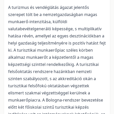
A turizmus és vendéglátás ágazat jelentős
szerepet tölt be a nemzetgazdaságban magas
munkaerő-intenzitása, külföldi
valutabevételgeneráló képessége, s multiplikatív
hatása révén, amellyel az egyes desztinációkban a
helyi gazdaság teljesítményére is pozitív hatást fejt
ki. A turisztikai munkaerőpiac széles körben
alkalmaz munkaerőt a képzetlentől a magas
képzettségi szinttel rendelkezőkig. A turisztikai
felsőoktatás rendszere hazánkban nemzeti
szinten szabályozott, s az akkreditáció okán a
turisztikai felsőfokú oktatásban végzettek
elismert szakmai végzettséggel kerülnek a
munkaerőpiacra. A Bologna-rendszer bevezetése
előtt két főiskolai szintű turisztikai képzés