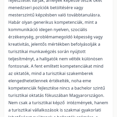
fejlesztését várják, amelyek képessé teszik őket
menedzseri pozíciók betöltésére vagy
mesterszintű képzésben való továbbtanulásra.
Habár olyan generikus kompetenciák, mint a
kommunikáció idegen nyelven, szociális
érzékenység, problémamegoldó képesség vagy
kreativitás, jelentős mértékben befolyásolják a
turisztikai munkavégzés során nyújtott
teljesítményt, a hallgatók nem vélték különösen
fontosnak. A fent említett kompetenciákat mind
az oktatók, mind a turisztikai szakemberek
elengedhetetlennek értékelték, noha eme
kompetenciák fejlesztése nincs a bachelor szintű
turisztikai oktatás fókuszában Magyarországon.
Nem csak a turisztikai képző intézmények, hanem
a turisztikai vállalkozások is szakmai gyakorlati