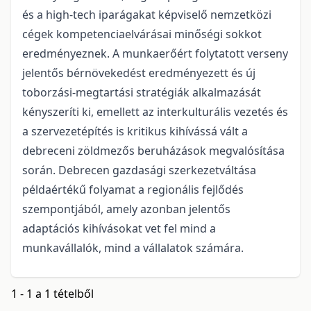
és a high-tech iparágakat képviselő nemzetközi
cégek kompetenciaelvárásai minőségi sokkot
eredményeznek. A munkaerőért folytatott verseny
jelentős bérnövekedést eredményezett és új
toborzási-megtartási stratégiák alkalmazását
kényszeríti ki, emellett az interkulturális vezetés és
a szervezetépítés is kritikus kihívássá vált a
debreceni zöldmezős beruházások megvalósítása
során. Debrecen gazdasági szerkezetváltása
példaértékű folyamat a regionális fejlődés
szempontjából, amely azonban jelentős
adaptációs kihívásokat vet fel mind a
munkavállalók, mind a vállalatok számára.
1 - 1 a 1 tételből