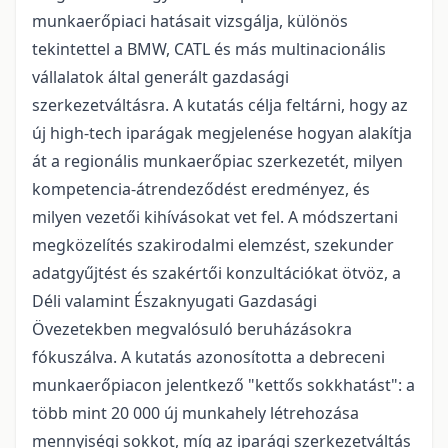
munkaerőpiaci hatásait vizsgálja, különös
tekintettel a BMW, CATL és más multinacionális
vállalatok által generált gazdasági
szerkezetváltásra. A kutatás célja feltárni, hogy az
új high-tech iparágak megjelenése hogyan alakítja
át a regionális munkaerőpiac szerkezetét, milyen
kompetencia-átrendeződést eredményez, és
milyen vezetői kihívásokat vet fel. A módszertani
megközelítés szakirodalmi elemzést, szekunder
adatgyűjtést és szakértői konzultációkat ötvöz, a
Déli valamint Északnyugati Gazdasági
Övezetekben megvalósuló beruházásokra
fókuszálva. A kutatás azonosította a debreceni
munkaerőpiacon jelentkező "kettős sokkhatást": a
több mint 20 000 új munkahely létrehozása
mennyiségi sokkot, míg az iparági szerkezetváltás