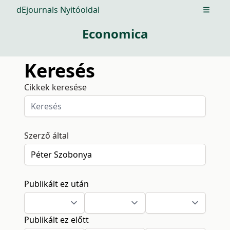
dEjournals Nyitóoldal
Open m
Economica
Keresés
Cikkek keresése
Szerző által
Publikált ez után
Publikált ez előtt