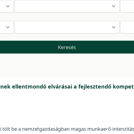
Keresés
inek ellentmondó elvárásai a fejlesztendő kompet
et tölt be a nemzetgazdaságban magas munkaerő-intenzitása