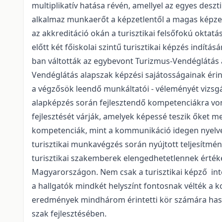
multiplikatív hatása révén, amellyel az egyes deszt
alkalmaz munkaerőt a képzetlentől a magas képzett
az akkreditáció okán a turisztikai felsőfokú okta
előtt két főiskolai szintű turisztikai képzés indí
ban váltották az egybevont Turizmus-Vendéglátás a
Vendéglátás alapszak képzési sajátosságainak érint
a végzősök leendő munkáltatói - véleményét vizsgált
alapképzés során fejlesztendő kompetenciákra vo
fejlesztését várják, amelyek képessé teszik őket 
kompetenciák, mint a kommunikáció idegen nyelven
turisztikai munkavégzés során nyújtott teljesítmé
turisztikai szakemberek elengedhetetlennek értéke
Magyarországon. Nem csak a turisztikai képző inté
a hallgatók mindkét helyszínt fontosnak vélték a 
eredmények mindhárom érintetti kör számára haszn
szak fejlesztésében.