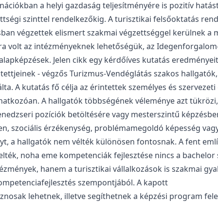
inációkban a helyi gazdaság teljesítményére is pozitív hatást
ségi szinttel rendelkezőkig. A turisztikai felsőoktatás re
tásban végzettek elismert szakmai végzettséggel kerülnek 
tására volt az intézményeknek lehetőségük, az Idegenforgalo
lapképzések. Jelen cikk egy kérdőíves kutatás eredményeit
ettjeinek - végzős Turizmus-Vendéglátás szakos hallgatók, a
a. A kutatás fő célja az érintettek személyes és szervezeti
natkozóan. A hallgatók többségének véleménye azt tükrözi
menedzseri pozíciók betöltésére vagy mesterszintű képzésb
, szociális érzékenység, problémamegoldó képesség vagy k
nyt, a hallgatók nem vélték különösen fontosnak. A fent em
lték, noha eme kompetenciák fejlesztése nincs a bachelor s
zmények, hanem a turisztikai vállalkozások is szakmai gyak
kompetenciafejlesztés szempontjából. A kapott
osak lehetnek, illetve segíthetnek a képzési program fele