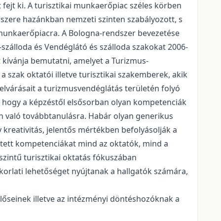
 fejt ki. A turisztikai munkaerőpiac széles körben
ndszere hazánkban nemzeti szinten szabályozott, s
a munkaerőpiacra. A Bologna-rendszer bevezetése
m-szálloda és Vendéglátó és szálloda szakokat 2006-
 kívánja bemutatni, amelyet a Turizmus-
 szak oktatói illetve turisztikai szakemberek, akik
 elvárásait a turizmusvendéglátás területén folyó
, hogy a képzéstől elsősorban olyan kompetenciák
en való továbbtanulásra. Habár olyan generikus
reativitás, jelentős mértékben befolyásolják a
lített kompetenciákat mind az oktatók, mind a
zintű turisztikai oktatás fókuszában
orlati lehetőséget nyújtanak a hallgatók számára,
lőseinek illetve az intézményi döntéshozóknak a