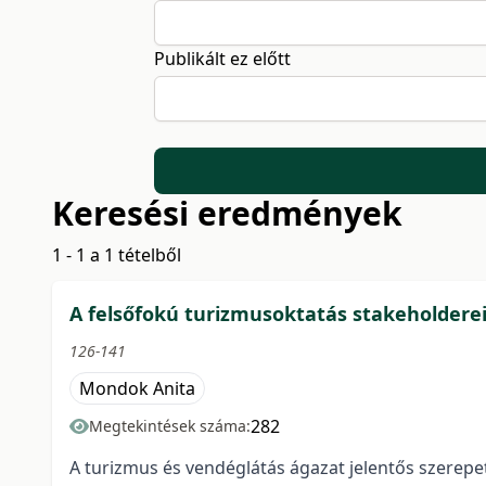
Publikált ez előtt
Keresési eredmények
1 - 1 a 1 tételből
A felsőfokú turizmusoktatás stakeholdere
126-141
Mondok Anita
282
Megtekintések száma:
A turizmus és vendéglátás ágazat jelentős szerep