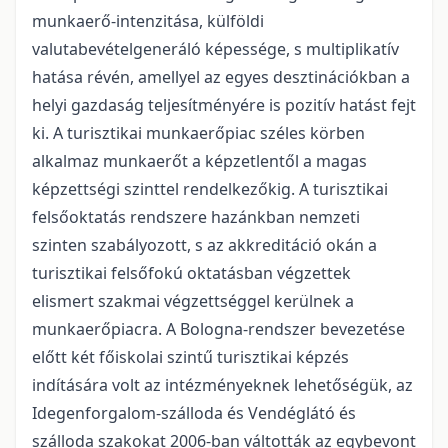
munkaerő-intenzitása, külföldi
valutabevételgeneráló képessége, s multiplikatív
hatása révén, amellyel az egyes desztinációkban a
helyi gazdaság teljesítményére is pozitív hatást fejt
ki. A turisztikai munkaerőpiac széles körben
alkalmaz munkaerőt a képzetlentől a magas
képzettségi szinttel rendelkezőkig. A turisztikai
felsőoktatás rendszere hazánkban nemzeti
szinten szabályozott, s az akkreditáció okán a
turisztikai felsőfokú oktatásban végzettek
elismert szakmai végzettséggel kerülnek a
munkaerőpiacra. A Bologna-rendszer bevezetése
előtt két főiskolai szintű turisztikai képzés
indítására volt az intézményeknek lehetőségük, az
Idegenforgalom-szálloda és Vendéglátó és
szálloda szakokat 2006-ban váltották az egybevont