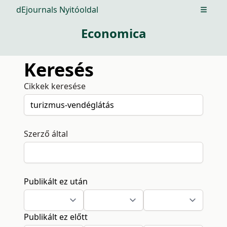
dEjournals Nyitóoldal
Open m
Economica
Keresés
Cikkek keresése
Szerző által
Publikált ez után
Publikált ez előtt