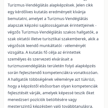
Turizmus-Vendéglátás alapképzések. Jelen cikk
egy kérdőíves kutatás eredményeit kívánja
bemutatni, amelyet a Turizmus-Vendéglátás
alapszak képzési sajátosságainak érintettjeinek -
végzős Turizmus-Vendéglátás szakos hallgatók, a
szak oktatói illetve turisztikai szakemberek, akik a
végzősök leendő munkáltatói - véleményét
vizsgálta. A kutatás fő célja az érintettek
személyes és szervezeti elvárásait a
turizmusvendéglátás területén folyó alapképzés
során fejlesztendő kompetenciákra vonatkozóan.
A hallgatók többségének véleménye azt tükrözi,
hogy a képzéstől elsősorban olyan kompetenciák
fejlesztését várják, amelyek képessé teszik őket
menedzseri pozíciók betöltésére vagy
mesterszintű képzésben való továbbtanulásra.