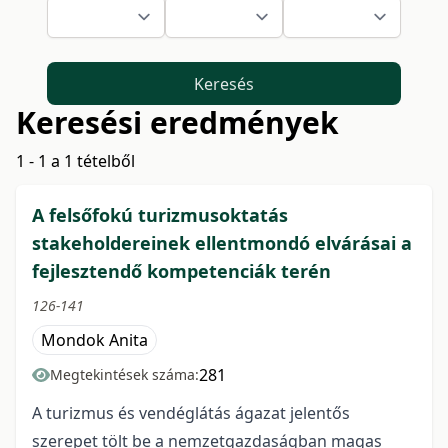
Keresés
Keresési eredmények
1 - 1 a 1 tételből
A felsőfokú turizmusoktatás
stakeholdereinek ellentmondó elvárásai a
fejlesztendő kompetenciák terén
126-141
Mondok Anita
281
Megtekintések száma:
A turizmus és vendéglátás ágazat jelentős
szerepet tölt be a nemzetgazdaságban magas