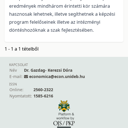
eredmények mindhárom érintetti kör számára
hasznosak lehetnek, illetve segíthetnek a képzési
program felelőseinek illetve az intézményi
döntéshozóknak a szak fejlesztésében.
1 - 1 a 1 tételből
KAPCSOLAT
Név
Dr. Gazdag- Kerezsi Dóra
E-mail:
economica@econ.unideb.hu
ISSN
Online:
2560-2322
Nyomtatott:
1585-6216