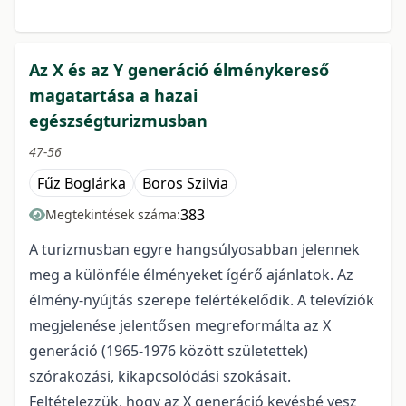
Az X és az Y generáció élménykereső
magatartása a hazai
egészségturizmusban
47-56
Fűz Boglárka
Boros Szilvia
383
Megtekintések száma:
A turizmusban egyre hangsúlyosabban jelennek
meg a különféle élményeket ígérő ajánlatok. Az
élmény-nyújtás szerepe felértékelődik. A televíziók
megjelenése jelentősen megreformálta az X
generáció (1965-1976 között születettek)
szórakozási, kikapcsolódási szokásait.
Feltételezzük, hogy az X generáció kevésbé vesz