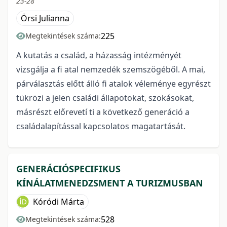
23-28
Örsi Julianna
225
Megtekintések száma:
A kutatás a család, a házasság intézményét
vizsgálja a fi atal nemzedék szemszögéből. A mai,
párválasztás előtt álló fi atalok véleménye egyrészt
tükrözi a jelen családi állapotokat, szokásokat,
másrészt előrevetí ti a következő generáció a
családalapítással kapcsolatos magatartását.
GENERÁCIÓSPECIFIKUS
KÍNÁLATMENEDZSMENT A TURIZMUSBAN
Kóródi Márta
528
Megtekintések száma: