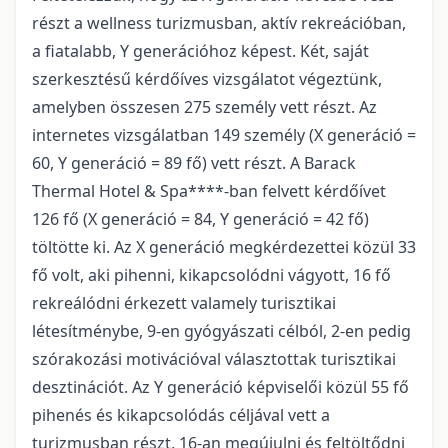
részt a wellness turizmusban, aktív rekreációban,
a fiatalabb, Y generációhoz képest. Két, saját
szerkesztésű kérdőíves vizsgálatot végeztünk,
amelyben összesen 275 személy vett részt. Az
internetes vizsgálatban 149 személy (X generáció =
60, Y generáció = 89 fő) vett részt. A Barack
Thermal Hotel & Spa****-ban felvett kérdőívet
126 fő (X generáció = 84, Y generáció = 42 fő)
töltötte ki. Az X generáció megkérdezettei közül 33
fő volt, aki pihenni, kikapcsolódni vágyott, 16 fő
rekreálódni érkezett valamely turisztikai
létesítménybe, 9-en gyógyászati célból, 2-en pedig
szórakozási motivációval választottak turisztikai
desztinációt. Az Y generáció képviselői közül 55 fő
pihenés és kikapcsolódás céljával vett a
turizmusban részt, 16-an megújulni és feltöltődni