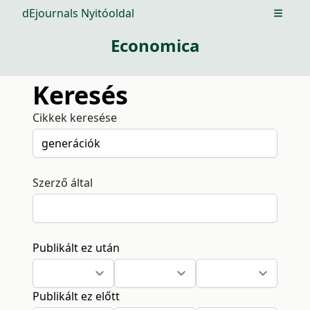
dEjournals Nyitóoldal
Open m
Economica
Keresés
Cikkek keresése
Szerző által
Publikált ez után
Publikált ez előtt