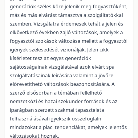
generációk széles köre jelenik meg fogyasztóként,
más és más elvárást támasztva a szolgáltatókkal
szemben. Vizsgálatra érdemesek tehát a jelen és
elkövetkező években zajló változások, amelyek a
fogyasztói szokások változása mellett a fogyasztói
igények szélesedését vizionálják. Jelen cikk
kísérletet tesz az egyes generációk
sajátosságainak vizsgálatával azok elvárt spa
szolgáltatásainak leírására valamint a jövőre
előrevetíthető változások beazonosítására. A
szerző elsősorban a témában fellelhető
nemzetközi és hazai szekunder források és az
iparágban szerzett szakmai tapasztalata
felhasználásával igyekszik összefoglalni
mindazokat a piaci tendenciákat, amelyek jelentős
változásokat hoznak.