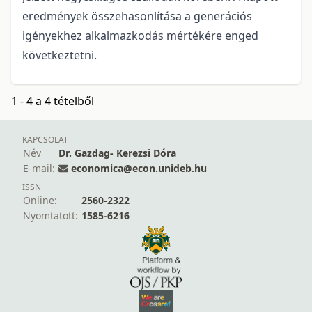
eredmények összehasonlítása a generációs
igényekhez alkalmazkodás mértékére enged
következtetni.
1 - 4 a 4 tételből
KAPCSOLAT
Név
Dr. Gazdag- Kerezsi Dóra
E-mail:
economica@econ.unideb.hu
ISSN
Online:
2560-2322
Nyomtatott:
1585-6216