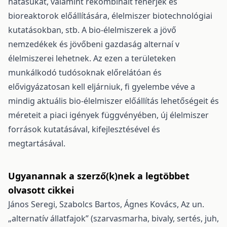
hatásukat, valamint rekombinált fehérjék és
bioreaktorok előállítására, élelmiszer biotechnológiai
kutatásokban, stb. A bio-élelmiszerek a jövő
nemzedékek és jövőbeni gazdaság alternaí v
élelmiszerei lehetnek. Az ezen a területeken
munkálkodó tudósoknak előrelátóan és
elővigyázatosan kell eljárniuk, fi gyelembe véve a
mindig aktuális bio-élelmiszer előállítás lehetőségeit és
méreteit a piaci igények függvényében, új élelmiszer
források kutatásával, kifejlesztésével és
megtartásával.
Ugyanannak a szerző(k)nek a legtöbbet
olvasott cikkei
János Seregi, Szabolcs Bartos, Ágnes Kovács,
Az un.
„alternatív állatfajok” (szarvasmarha, bivaly, sertés, juh,