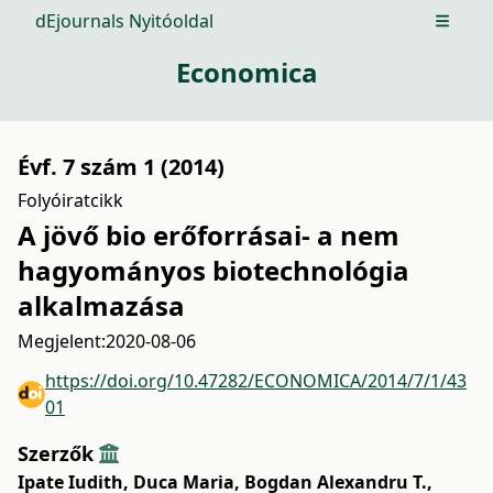
dEjournals Nyitóoldal
Open m
Economica
Évf. 7 szám 1 (2014)
Folyóiratcikk
A jövő bio erőforrásai- a nem
hagyományos biotechnológia
alkalmazása
Megjelent:
2020-08-06
https://doi.org/10.47282/ECONOMICA/2014/7/1/43
01
Szerzők
Ipate Iudith
,
Duca Maria
,
Bogdan Alexandru T.
,