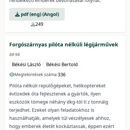
rendelkező emberek bevonásával folyhat.
pdf (eng) (Angol)
249
Forgószárnyas pilóta nélküli légijárművek
88-98
Békési László
Békési Bertold
336
Megtekintések száma:
Pilóta nélküli repülőgépeket, helikoptereket
évtizedek óta fejlesztenek a gyártók, ilyen
eszközök tömege néhány dkg-tól tí z tonnáig
terjedhet. Ezeket olyan feladatokhoz is
használhatják, amelyek túl veszélyesek ahhoz,
hogy emberek életét kockáztassak, éppen ezért