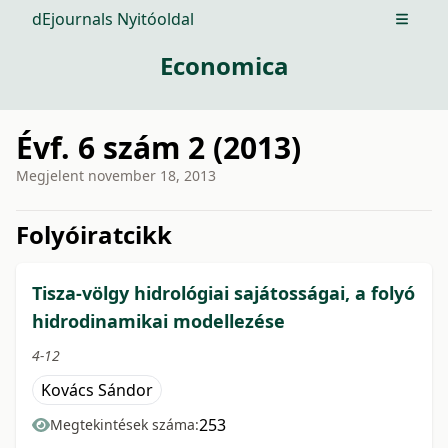
dEjournals Nyitóoldal
Open m
Economica
Évf. 6 szám 2 (2013)
Megjelent
november 18, 2013
issue.tableOfContents6a776
Folyóiratcikk
Tisza-völgy hidrológiai sajátosságai, a folyó
hidrodinamikai modellezése
4-12
Kovács Sándor
253
Megtekintések száma: