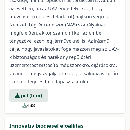
csakúgy, mint a repülés más területein is. Abban
az esetben, ha az UAV engedélyt kap, hogy
műveletet (repülési feladatot) hajtson végre a
Nemzeti Légtér rendszer (NAS) szabályainak
megfelelően, akkor számolni kell az emberi
tényezővel ezen légijárműveknél is. Az írásmű
célja, hogy javaslatokat fogalmazzon meg az UAV-
k biztonságos és hatékony repülőtéri
üzemeltetést biztosító módszerekre, eljárásokra,
valamint megvizsgálja az eddigi alkalmazás során
szerzett légi- és földi tapasztalatokat.
pdf (hun)
438
Innovatív biodiesel előállítás