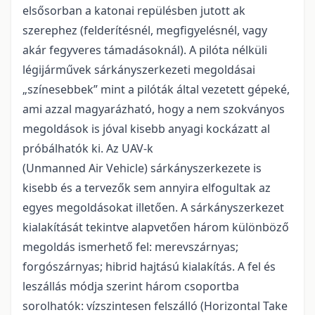
elsősorban a katonai repülésben jutott ak
szerephez (felderítésnél, megfigyelésnél, vagy
akár fegyveres támadásoknál). A pilóta nélküli
légijárművek sárkányszerkezeti megoldásai
„színesebbek” mint a pilóták által vezetett gépeké,
ami azzal magyarázható, hogy a nem szokványos
megoldások is jóval kisebb anyagi kockázatt al
próbálhatók ki. Az UAV-k
(Unmanned Air Vehicle) sárkányszerkezete is
kisebb és a tervezők sem annyira elfogultak az
egyes megoldásokat illetően. A sárkányszerkezet
kialakítását tekintve alapvetően három különböző
megoldás ismerhető fel: merevszárnyas;
forgószárnyas; hibrid hajtású kialakítás. A fel és
leszállás módja szerint három csoportba
sorolhatók: vízszintesen felszálló (Horizontal Take