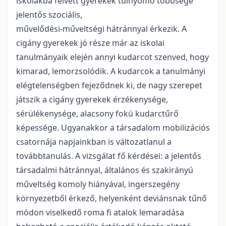
iskolákba felvett gyerekek túlnyomó többsége
jelentős szociális,
művelődési-műveltségi hátránnyal érkezik. A
cigány gyerekek jó része már az iskolai
tanulmányaik elején annyi kudarcot szenved, hogy
kimarad, lemorzsolódik. A kudarcok a tanulmányi
elégtelenségben fejeződnek ki, de nagy szerepet
játszik a cigány gyerekek érzékenysége,
sérülékenysége, alacsony fokú kudarctűrő
képessége. Ugyanakkor a társadalom mobilizációs
csatornája napjainkban is változatlanul a
továbbtanulás. A vizsgálat fő kérdései: a jelentős
társadalmi hátránnyal, általános és szakirányú
műveltség komoly hiányával, ingerszegény
környezetből érkező, helyenként deviánsnak tűnő
módon viselkedő roma fi atalok lemaradása