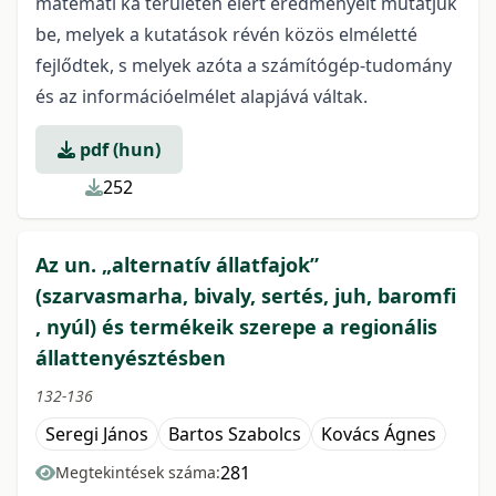
matemati ka területén elért eredményeit mutatjuk
be, melyek a kutatások révén közös elméletté
fejlődtek, s melyek azóta a számítógép-tudomány
és az információelmélet alapjává váltak.
pdf (hun)
252
Az un. „alternatív állatfajok”
(szarvasmarha, bivaly, sertés, juh, baromfi
, nyúl) és termékeik szerepe a regionális
állattenyésztésben
132-136
Seregi János
Bartos Szabolcs
Kovács Ágnes
281
Megtekintések száma: