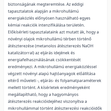
biztonságának megteremtése. Az eddigi
tapasztalatok alapján a mikrohullámú
energiaközlés előnyösen használható egyes
kémiai reakciók intenzifikálása területén.
Előkísérleti tapasztalataink azt mutatt ák, hogy a
növényi olajok mikrohullámú térben történő
átészterezése (metanolos átészterezés NaOH
katalizátorral) az eljárás idejének és
energiafelhasználásának csökkentését
eredményezi. A mikrohullámú energiaközléssel
végzett növényi alapú hajtóanyagok előállítása
eltérő műveleti -, eljárás- és folyamatparaméterek
mellett történt. A kísérletek eredményeként
megállapítható, hogy a hagyományos
átészterezés reakcióidejéhez viszonyítva a
mikrohullámmal történt átészterezési reakcióidők