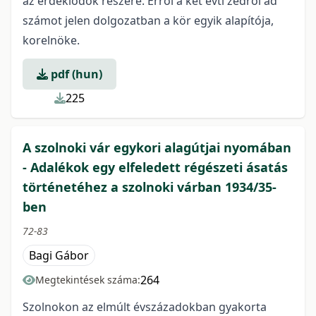
az érdeklődők részére. Erről a két évti zedről ad
számot jelen dolgozatban a kör egyik alapítója,
korelnöke.
pdf (hun)
225
A szolnoki vár egykori alagútjai nyomában
- Adalékok egy elfeledett régészeti ásatás
történetéhez a szolnoki várban 1934/35-
ben
72-83
Bagi Gábor
264
Megtekintések száma:
Szolnokon az elmúlt évszázadokban gyakorta