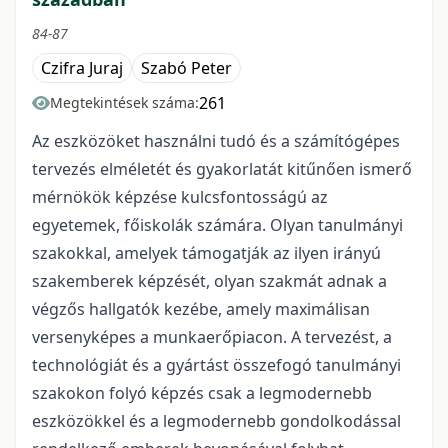
84-87
Czifra Juraj
Szabó Peter
261
Megtekintések száma:
Az eszközöket használni tudó és a számítógépes
tervezés elméletét és gyakorlatát kitűnően ismerő
mérnökök képzése kulcsfontosságú az
egyetemek, főiskolák számára. Olyan tanulmányi
szakokkal, amelyek támogatják az ilyen irányú
szakemberek képzését, olyan szakmát adnak a
végzős hallgatók kezébe, amely maximálisan
versenyképes a munkaerőpiacon. A tervezést, a
technológiát és a gyártást összefogó tanulmányi
szakokon folyó képzés csak a legmodernebb
eszközökkel és a legmodernebb gondolkodással