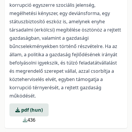
korrupció egyszerre szociális jelenség,
megélhetési kényszer, egy deviánsforma, egy
státuszbiztosító eszköz is, amelynek enyhe
társadalmi (erkölcsi) megítélése ösztönöz a rejtett
gazdaságban, valamint a gazdasági
bűncselekményekben történő részvételre. Ha az
állam, a politika a gazdaság fejlődésének irányát
befolyásolni igyekszik, és túlzó feladatátvállalást
és megrendelő szerepet vállal, azzal csorbítja a
közteherviselés elvét, egyben támogatja a
korrupció térnyerését, a rejtett gazdaság
működését.
pdf (hun)
436