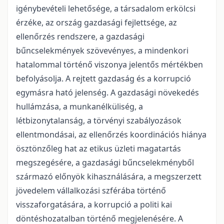
igénybevételi lehetősége, a társadalom erkölcsi
érzéke, az ország gazdasági fejlettsége, az
ellenőrzés rendszere, a gazdasági
bűncselekmények szövevényes, a mindenkori
hatalommal történő viszonya jelentős mértékben
befolyásolja. A rejtett gazdaság és a korrupció
egymásra ható jelenség. A gazdasági növekedés
hullámzása, a munkanélküliség, a
létbizonytalanság, a törvényi szabályozások
ellentmondásai, az ellenőrzés koordinációs hiánya
ösztönzőleg hat az etikus üzleti magatartás
megszegésére, a gazdasági bűncselekményből
származó előnyök kihasználására, a megszerzett
jövedelem vállalkozási szférába történő
visszaforgatására, a korrupció a politi kai
döntéshozatalban történő megjelenésére. A