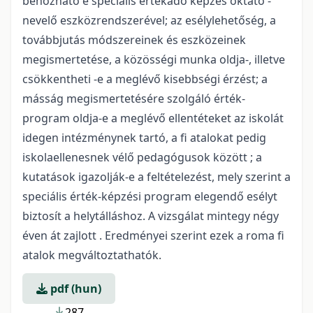
behozható e speciális értékadó képzés oktató -
nevelő eszközrendszerével; az esélylehetőség, a
továbbjutás módszereinek és eszközeinek
megismertetése, a közösségi munka oldja-, illetve
csökkentheti -e a meglévő kisebbségi érzést; a
másság megismertetésére szolgáló érték-
program oldja-e a meglévő ellentéteket az iskolát
idegen intézménynek tartó, a fi atalokat pedig
iskolaellenesnek vélő pedagógusok között ; a
kutatások igazolják-e a feltételezést, mely szerint a
speciális érték-képzési program elegendő esélyt
biztosít a helytálláshoz. A vizsgálat mintegy négy
éven át zajlott . Eredményei szerint ezek a roma fi
atalok megváltoztathatók.
pdf (hun)
287