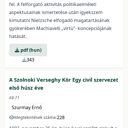
fel. A felforgató aktivitás politikaelméleti
aspektusainak ismertetése után igyekszem
kimutatni Nietzsche elfogadó magatartásának
gyökerében Machiavelli „virtù”- koncepciójának
hatását.
pdf (hun)
343
A Szolnoki Verseghy Kör Egy civil szervezet
első húsz éve
68-71
Szurmay Ernő
228
Megtekintések száma: