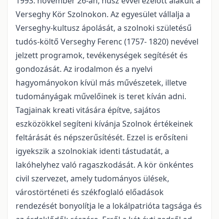
1993. november 26-án, húsz évvel ezelőtt alakult a
Verseghy Kör Szolnokon. Az egyesület vállalja a
Verseghy-kultusz ápolását, a szolnoki születésű
tudós-költő Verseghy Ferenc (1757- 1820) nevével
jelzett programok, tevékenységek segítését és
gondozását. Az irodalmon és a nyelvi
hagyományokon kívül más művészetek, illetve
tudományágak művelőinek is teret kíván adni.
Tagjainak kreati vitására építve, sajátos
eszközökkel segíteni kívánja Szolnok értékeinek
feltárását és népszerűsítését. Ezzel is erősíteni
igyekszik a szolnokiak identi tástudatát, a
lakóhelyhez való ragaszkodását. A kör önkéntes
civil szervezet, amely tudományos ülések,
várostörténeti és székfoglaló előadások
rendezését bonyolítja le a lokálpatrióta tagsága és