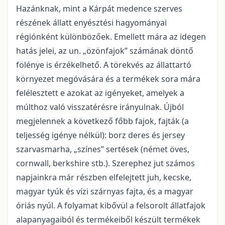
Hazánknak, mint a Kárpát medence szerves
részének állatt enyésztési hagyományai
régiónként különbözőek. Emellett mára az idegen
hatás jelei, az un. „özönfajok” számának döntő
fölénye is érzékelhető. A törekvés az állattartó
környezet megóvására és a termékek sora mára
felélesztett e azokat az igényeket, amelyek a
múlthoz való visszatérésre irányulnak. Újból
megjelennek a következő főbb fajok, fajták (a
teljesség igénye nélkül): borz deres és jersey
szarvasmarha, „színes” sertések (német öves,
cornwall, berkshire stb.). Szerephez jut számos
napjainkra már részben elfelejtett juh, kecske,
magyar tyúk és vízi szárnyas fajta, és a magyar
óriás nyúl. A folyamat kibővül a felsorolt állatfajok
alapanyagaiból és termékeiből készült termékek