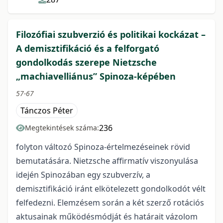
Filozófiai szubverzió és politikai kockázat –
A demisztifikáció és a felforgató
gondolkodás szerepe Nietzsche
„machiavelliánus” Spinoza-képében
57-67
Tánczos Péter
236
Megtekintések száma:
folyton változó Spinoza-értelmezéseinek rövid
bemutatására. Nietzsche affirmatív viszonyulása
idején Spinozában egy szubverzív, a
demisztifikáció iránt elkötelezett gondolkodót vélt
felfedezni. Elemzésem során a két szerző rotációs
aktusainak működésmódját és határait vázolom