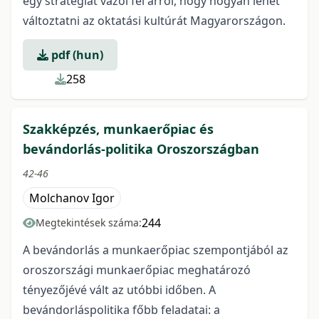
egy stratégiát vázol fel arról, hogy hogyan lehet
változtatni az oktatási kultúrát Magyarországon.
pdf (hun)
258
Szakképzés, munkaerőpiac és
bevándorlás-politika Oroszországban
42-46
Molchanov Igor
244
Megtekintések száma:
A bevándorlás a munkaerőpiac szempontjából az
oroszországi munkaerőpiac meghatározó
tényezőjévé vált az utóbbi időben. A
bevándorláspolitika főbb feladatai: a