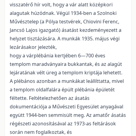
visszatérő hír volt, hogy a vár alatt középkori
alagutak húzódnak. Végül 1934-ben a Szolnoki
Művésztelep (a Pólya testvérek, Chiovini Ferenc,
Jancsó Lajos igazgató) ásatást kezdeményezett a
helyzet tisztázására. A munkák 1935. május végi
lezárásakor jelezték,
hogy a várplébánia kertjében 6—700 éves
templom maradványaira bukkantak, és az alagút
lejáratának vélt üreg a templom kriptája lehetett.
A plébános azonban a munkákat leállíttatta, mivel
a templom oldalfalára épült plébánia épületét
féltette. Feltételezhetően az ásatás
dokumentációja a Művészeti Egyesület anyagával
együtt 1944-ben semmisült meg. Az amatőr ásatás
régészeti azonosításával az 1973-as feltárások
során nem foglalkoztak, és