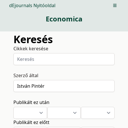
dEjournals Nyitóoldal
Open m
Economica
Keresés
Cikkek keresése
Szerző által
Publikált ez után
Publikált ez előtt