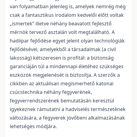
van folyamatban jelenleg is, amelyek nemrég még
csak a fantasztikus irodalom kedvelői előtt voltak
„ismertekˮ illetve néhány beavatott fejlesztő
mérnök tervező asztalán volt megtalálható. A
hadiipar fejlődése egyet jelent olyan technológiák
fejlődésével, amelyekből a társadalmak (a civil
lakosság) kétszeresen is profitál: a biztonság
garanciáján túl a mindennapi életéhez szükséges
eszközök megjelenését is biztosítja. A szerzők a
cikkben az aktuálisan megismerhető katonai
csúcstechnika néhány fegyverének,
fegyverrendszerének bemutatásán keresztül
igyekeznek rámutatni a hadviselés természetének
változására, a fegyverek jövőbeni alkalmazásának
lehetséges módjára.