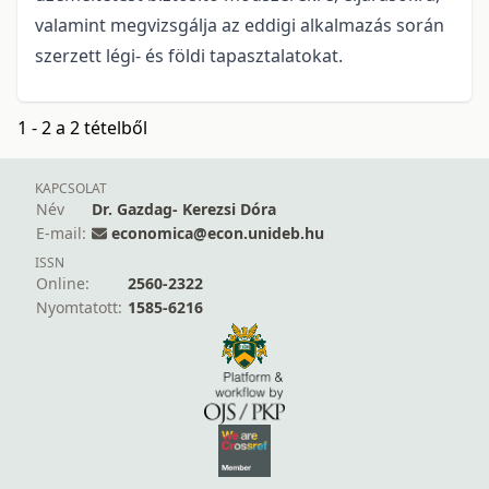
valamint megvizsgálja az eddigi alkalmazás során
szerzett légi- és földi tapasztalatokat.
1 - 2 a 2 tételből
KAPCSOLAT
Név
Dr. Gazdag- Kerezsi Dóra
E-mail:
economica@econ.unideb.hu
ISSN
Online:
2560-2322
Nyomtatott:
1585-6216