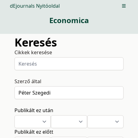
dEjournals Nyitóoldal
Open m
Economica
Keresés
Cikkek keresése
Szerző által
Publikált ez után
Publikált ez előtt