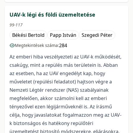
UAV-k légi és földi üzemeltetése
99-117
Békési Bertold
Papp István
Szegedi Péter
284
Megtekintések száma:
Az emberi hiba veszélyezteti az UAV-k működését,
csakúgy, mint a repülés más területein is. Abban
az esetben, ha az UAV engedélyt kap, hogy
műveletet (repülési feladatot) hajtson végre a
Nemzeti Légtér rendszer (NAS) szabályainak
megfelelően, akkor számolni kell az emberi
tényezővel ezen légijárműveknél is. Az írásmű
célja, hogy javaslatokat fogalmazzon meg az UAV-
k biztonságos és hatékony repülőtéri
üzemeltetést biztosító módszerekre, eljárásokra,