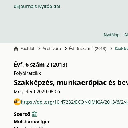
dEjournals Nyitóoldal
Nyitólap
A
Főoldal
Archívum
Évf. 6 szám 2 (2013)
Szakké
Évf. 6 szám 2 (2013)
Folyóiratcikk
Szakképzés, munkaerőpiac és bev
Megjelent:
2020-08-06
https://doi.org/10.47282/ECONOMICA/2013/6/2/
Szerző
Molchanov Igor