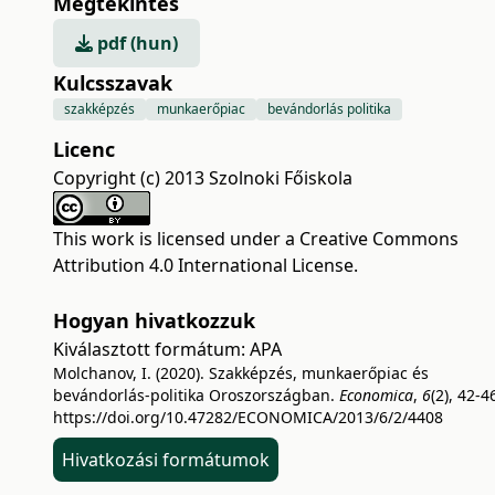
Megtekintés
pdf (hun)
Kulcsszavak
szakképzés
munkaerőpiac
bevándorlás politika
Licenc
Copyright (c) 2013 Szolnoki Főiskola
This work is licensed under a
Creative Commons
Attribution 4.0 International License
.
Hogyan hivatkozzuk
Kiválasztott formátum:
APA
Molchanov, I. (2020). Szakképzés, munkaerőpiac és
bevándorlás-politika Oroszországban.
Economica
,
6
(2), 42-4
https://doi.org/10.47282/ECONOMICA/2013/6/2/4408
Hivatkozási formátumok