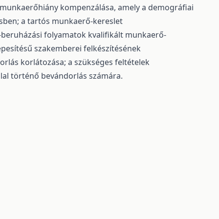
: a munkaerőhiány kompenzálása, amely a demográfiai
sben; a tartós munkaerő-kereslet
-beruházási folyamatok kvalifikált munkaerő-
képesítésű szakemberei felkészítésének
lás korlátozása; a szükséges feltételek
llal történő bevándorlás számára.