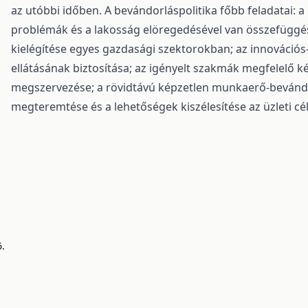
az utóbbi időben. A bevándorláspolitika főbb feladatai
problémák és a lakosság elöregedésével van összefüggé
kielégítése egyes gazdasági szektorokban; az innovációs
ellátásának biztosítása; az igényelt szakmák megfelelő 
megszervezése; a rövidtávú képzetlen munkaerő-bevándor
megteremtése és a lehetőségek kiszélesítése az üzleti cé
6.