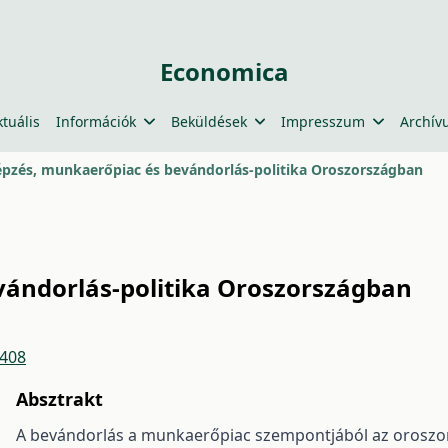
Economica
ktuális
Információk
Beküldések
Impresszum
Archív
pzés, munkaerőpiac és bevándorlás-politika Oroszországban
ándorlás-politika Oroszországban
4408
Absztrakt
A bevándorlás a munkaerőpiac szempontjából az oroszo