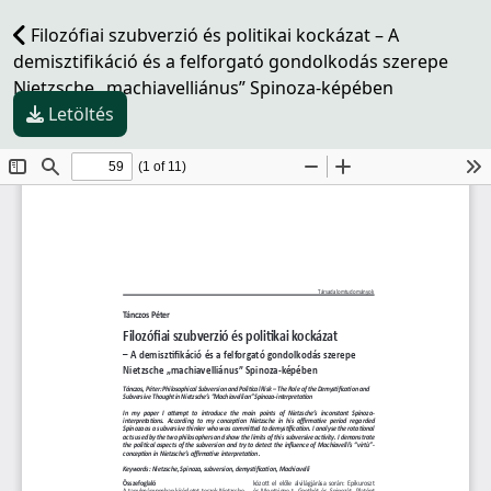
Filozófiai szubverzió és politikai kockázat – A
demisztifikáció és a felforgató gondolkodás szerepe
Nietzsche „machiavelliánus” Spinoza-képében
Letöltés