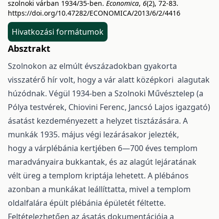
szolnoki várban 1934/35-ben.
Economica
,
6
(2), 72-83.
https://doi.org/10.47282/ECONOMICA/2013/6/2/4416
Hivatkozási formátumok
Absztrakt
Szolnokon az elmúlt évszázadokban gyakorta
visszatérő hír volt, hogy a vár alatt középkori alagutak
húzódnak. Végül 1934-ben a Szolnoki Művésztelep (a
Pólya testvérek, Chiovini Ferenc, Jancsó Lajos igazgató)
ásatást kezdeményezett a helyzet tisztázására. A
munkák 1935. május végi lezárásakor jelezték,
hogy a várplébánia kertjében 6—700 éves templom
maradványaira bukkantak, és az alagút lejáratának
vélt üreg a templom kriptája lehetett. A plébános
azonban a munkákat leállíttatta, mivel a templom
oldalfalára épült plébánia épületét féltette.
Feltételezhetően az ásatás dokumentációja a