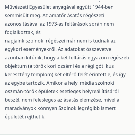
Művészeti Egyesület anyagával együtt 1944-ben
semmisült meg. Az amatőr ásatás régészeti
azonosításával az 1973-as feltárások során nem
foglalkoztak, és
napjaink szolnoki régészei már nem is tudnak az
egykori eseményekről. Az adatokat összevetve
azonban kitűnik, hogy a két feltárás egyazon régészeti
objektum (a török kori dzsámi és a régi góti kus
keresztény templom) két eltérő felét érintett e, és így
az egybe tartozik. Amikor a helyi média szolnoki
oszmán-török épületek esetleges helyreállításáról
beszél, nem felesleges az ásatás elemzése, mivel a
maradványok könnyen Szolnok legrégibb ismert
épületét rejthetik.