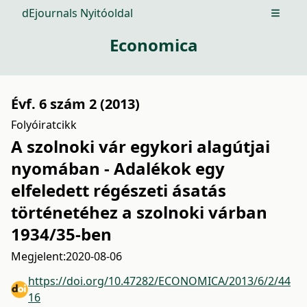
dEjournals Nyitóoldal
Open m
Economica
Évf. 6 szám 2 (2013)
Folyóiratcikk
A szolnoki vár egykori alagútjai
nyomában - Adalékok egy
elfeledett régészeti ásatás
történetéhez a szolnoki várban
1934/35-ben
Megjelent:
2020-08-06
https://doi.org/10.47282/ECONOMICA/2013/6/2/44
16