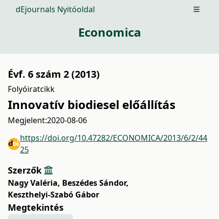
dEjournals Nyitóoldal
Open m
Economica
Évf. 6 szám 2 (2013)
Folyóiratcikk
Innovatív biodiesel előállítás
Megjelent:
2020-08-06
https://doi.org/10.47282/ECONOMICA/2013/6/2/44
25
Szerzők
Nagy Valéria
,
Beszédes Sándor
,
Keszthelyi-Szabó Gábor
Megtekintés