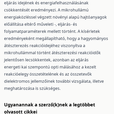
eljárás idejének és energiafelhasználásának
csökkentését eredményezi. A mikrohullámú
energiaközléssel végzett növényi alapú hajtóanyagok
előállítása eltérő műveleti -, eljárás- és
folyamatparaméterek mellett történt. A kísérletek
eredményeként megállapítható, hogy a hagyományos
átészterezés reakcióidejéhez viszonyítva a
mikrohullámmal történt átészterezési reakcióidők
jelentősen lecsökkentek, azonban az eljárás
energeti kai szempontú opti málásához a kezelt
reakcióelegy összetételének és az összetevők
dielektromos jellemzőinek további vizsgálata, illetve
meghatározása is szükséges.
Ugyanannak a szerző(k)nek a legtöbbet
olvasott cikkei