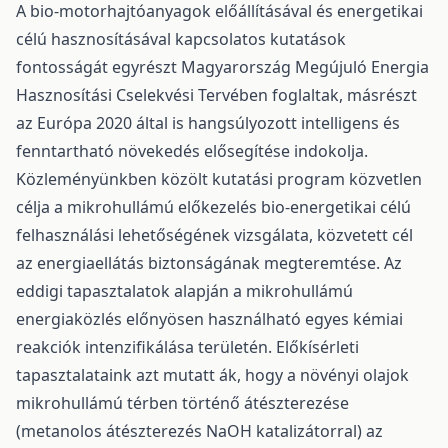
A bio-motorhajtóanyagok előállításával és energetikai
célú hasznosításával kapcsolatos kutatások
fontosságát egyrészt Magyarország Megújuló Energia
Hasznosítási Cselekvési Tervében foglaltak, másrészt
az Európa 2020 által is hangsúlyozott intelligens és
fenntartható növekedés elősegítése indokolja.
Közleményünkben közölt kutatási program közvetlen
célja a mikrohullámú előkezelés bio-energetikai célú
felhasználási lehetőségének vizsgálata, közvetett cél
az energiaellátás biztonságának megteremtése. Az
eddigi tapasztalatok alapján a mikrohullámú
energiaközlés előnyösen használható egyes kémiai
reakciók intenzifikálása területén. Előkísérleti
tapasztalataink azt mutatt ák, hogy a növényi olajok
mikrohullámú térben történő átészterezése
(metanolos átészterezés NaOH katalizátorral) az