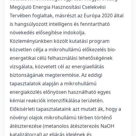
Megújuló Energia Hasznosítási Cselekvési
Tervében foglaltak, másrészt az Európa 2020 által
is hangsúlyozott intelligens és fenntartható
növekedés elősegítése indokolja.
Közleményünkben közölt kutatási program
közvetlen célja a mikrohullámú előkezelés bio-
energetikai célú felhasználási lehetőségének
vizsgálata, közvetett cél az energiaellátás
biztonságának megteremtése. Az eddigi
tapasztalatok alapján a mikrohullámú
energiaközlés előnyösen használható egyes
kémiai reakciók intenzifikálása területén.
Előkísérleti tapasztalataink azt mutatt ák, hogy a
növényi olajok mikrohullámú térben történő
átészterezése (metanolos átészterezés NaOH
katalizátorral) az eljárás idejének és