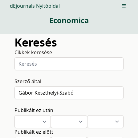
dEjournals Nyitóoldal
Open m
Economica
Keresés
Cikkek keresése
Szerző által
Publikált ez után
Publikált ez előtt