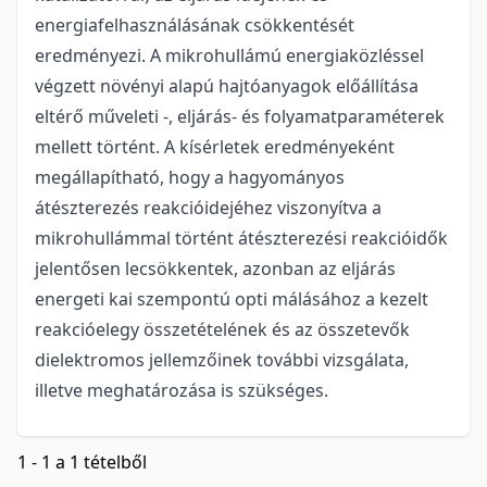
energiafelhasználásának csökkentését
eredményezi. A mikrohullámú energiaközléssel
végzett növényi alapú hajtóanyagok előállítása
eltérő műveleti -, eljárás- és folyamatparaméterek
mellett történt. A kísérletek eredményeként
megállapítható, hogy a hagyományos
átészterezés reakcióidejéhez viszonyítva a
mikrohullámmal történt átészterezési reakcióidők
jelentősen lecsökkentek, azonban az eljárás
energeti kai szempontú opti málásához a kezelt
reakcióelegy összetételének és az összetevők
dielektromos jellemzőinek további vizsgálata,
illetve meghatározása is szükséges.
1 - 1 a 1 tételből