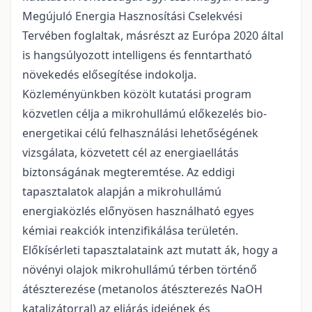
Megújuló Energia Hasznosítási Cselekvési
Tervében foglaltak, másrészt az Európa 2020 által
is hangsúlyozott intelligens és fenntartható
növekedés elősegítése indokolja.
Közleményünkben közölt kutatási program
közvetlen célja a mikrohullámú előkezelés bio-
energetikai célú felhasználási lehetőségének
vizsgálata, közvetett cél az energiaellátás
biztonságának megteremtése. Az eddigi
tapasztalatok alapján a mikrohullámú
energiaközlés előnyösen használható egyes
kémiai reakciók intenzifikálása területén.
Előkísérleti tapasztalataink azt mutatt ák, hogy a
növényi olajok mikrohullámú térben történő
átészterezése (metanolos átészterezés NaOH
katalizátorral) az eljárás idejének és