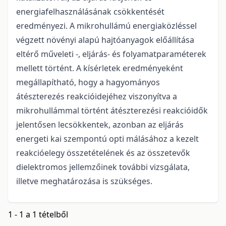
energiafelhasználásának csökkentését
eredményezi. A mikrohullámú energiaközléssel
végzett növényi alapú hajtóanyagok előállítása
eltérő műveleti -, eljárás- és folyamatparaméterek
mellett történt. A kísérletek eredményeként
megállapítható, hogy a hagyományos
átészterezés reakcióidejéhez viszonyítva a
mikrohullámmal történt átészterezési reakcióidők
jelentősen lecsökkentek, azonban az eljárás
energeti kai szempontú opti málásához a kezelt
reakcióelegy összetételének és az összetevők
dielektromos jellemzőinek további vizsgálata,
illetve meghatározása is szükséges.
1 - 1 a 1 tételből