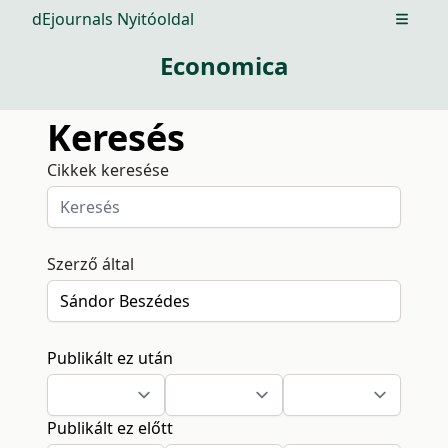
dEjournals Nyitóoldal
Open m
Economica
Keresés
Cikkek keresése
Szerző által
Publikált ez után
Publikált ez előtt