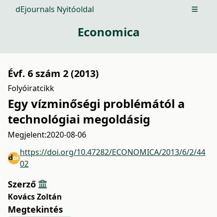
dEjournals Nyitóoldal
Open m
Economica
Évf. 6 szám 2 (2013)
Folyóiratcikk
Egy vízminőségi problémától a
technológiai megoldásig
Megjelent:
2020-08-06
https://doi.org/10.47282/ECONOMICA/2013/6/2/44
02
Szerző
Kovács Zoltán
Megtekintés