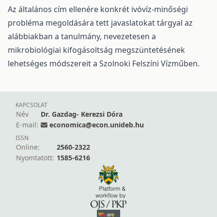
Az általános cím ellenére konkrét ivóvíz-minőségi
probléma megoldására tett javaslatokat tárgyal az
alábbiakban a tanulmány, nevezetesen a
mikrobiológiai kifogásoltság megszüntetésének
lehetséges módszereit a Szolnoki Felszíni Vízműben.
KAPCSOLAT
Név
Dr. Gazdag- Kerezsi Dóra
E-mail:
economica@econ.unideb.hu
ISSN
Online:
2560-2322
Nyomtatott:
1585-6216