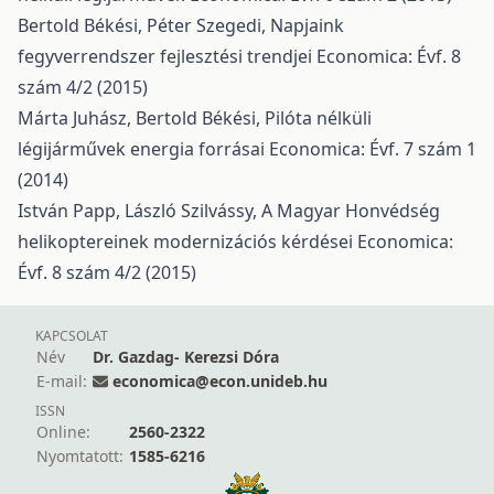
Bertold Békési, Péter Szegedi,
Napjaink
fegyverrendszer fejlesztési trendjei
Economica: Évf. 8
szám 4/2 (2015)
Márta Juhász, Bertold Békési,
Pilóta nélküli
légijárművek energia forrásai
Economica: Évf. 7 szám 1
(2014)
István Papp, László Szilvássy,
A Magyar Honvédség
helikoptereinek modernizációs kérdései
Economica:
Évf. 8 szám 4/2 (2015)
KAPCSOLAT
Név
Dr. Gazdag- Kerezsi Dóra
E-mail:
economica@econ.unideb.hu
ISSN
Online:
2560-2322
Nyomtatott:
1585-6216