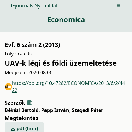
dEjournals Nyitóoldal
Open m
Economica
Évf. 6 szám 2 (2013)
Folyóiratcikk
UAV-k légi és földi üzemeltetése
Megjelent:
2020-08-06
https://doi.org/10.47282/ECONOMICA/2013/6/2/44
22
Szerzők
Békési Bertold
,
Papp István
,
Szegedi Péter
Megtekintés
pdf (hun)