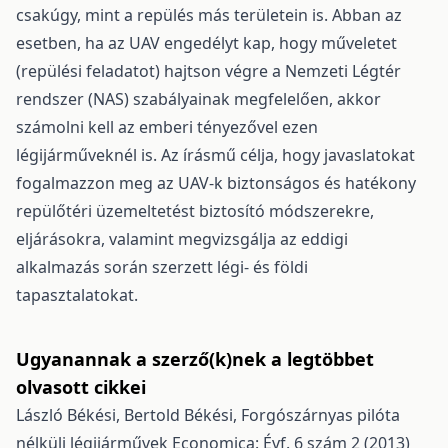
csakúgy, mint a repülés más területein is. Abban az
esetben, ha az UAV engedélyt kap, hogy műveletet
(repülési feladatot) hajtson végre a Nemzeti Légtér
rendszer (NAS) szabályainak megfelelően, akkor
számolni kell az emberi tényezővel ezen
légijárműveknél is. Az írásmű célja, hogy javaslatokat
fogalmazzon meg az UAV-k biztonságos és hatékony
repülőtéri üzemeltetést biztosító módszerekre,
eljárásokra, valamint megvizsgálja az eddigi
alkalmazás során szerzett légi- és földi
tapasztalatokat.
Ugyanannak a szerző(k)nek a legtöbbet
olvasott cikkei
László Békési, Bertold Békési,
Forgószárnyas pilóta
nélküli légijárművek
Economica: Évf. 6 szám 2 (2013)