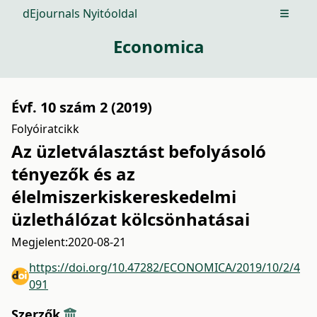
dEjournals Nyitóoldal
Open m
Economica
Évf. 10 szám 2 (2019)
Folyóiratcikk
Az üzletválasztást befolyásoló
tényezők és az
élelmiszerkiskereskedelmi
üzlethálózat kölcsönhatásai
Megjelent:
2020-08-21
https://doi.org/10.47282/ECONOMICA/2019/10/2/4
091
Szerzők