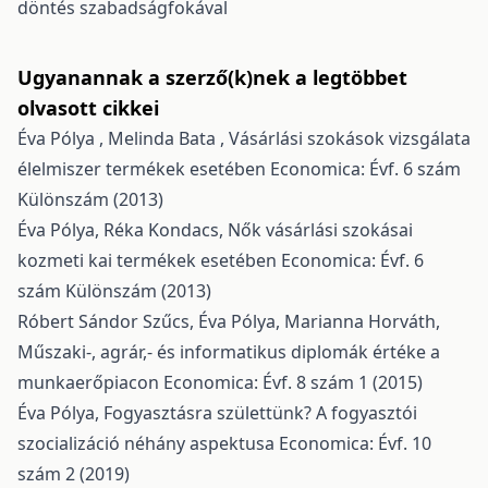
döntés szabadságfokával
Ugyanannak a szerző(k)nek a legtöbbet
olvasott cikkei
Éva Pólya , Melinda Bata ,
Vásárlási szokások vizsgálata
élelmiszer termékek esetében
Economica: Évf. 6 szám
Különszám (2013)
Éva Pólya, Réka Kondacs,
Nők vásárlási szokásai
kozmeti kai termékek esetében
Economica: Évf. 6
szám Különszám (2013)
Róbert Sándor Szűcs, Éva Pólya, Marianna Horváth,
Műszaki-, agrár,- és informatikus diplomák értéke a
munkaerőpiacon
Economica: Évf. 8 szám 1 (2015)
Éva Pólya,
Fogyasztásra születtünk? A fogyasztói
szocializáció néhány aspektusa
Economica: Évf. 10
szám 2 (2019)