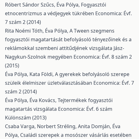
Róbert Sándor Szűcs, Éva Pólya,
Fogyasztói
etnocentrizmus a védjegyek tükrében
Economica: Évf.
7 szám 2 (2014)
Rita Noémi Tóth, Éva Pólya,
A Tween szegmens
fogyasztói magatartását befolyásoló tényezőinek és a
reklámokkal szembeni attitűdjének vizsgálata Jász-
Nagykun-Szolnok megyében
Economica: Évf. 8 szám 2
(2015)
Éva Pólya, Kata Földi,
A gyerekek befolyásoló szerepe
szüleik élelmiszer üzletválasztásában
Economica: Évf. 7
szám 2 (2014)
Éva Pólya, Éva Kovács,
Tejtermékek fogyasztói
magatartás vizsgálata
Economica: Évf. 6 szám
Különszám (2013)
Csaba Varga, Norbert Stréling, Anita Domján, Éva
Pólya,
Családi szerepek a mosószer vásárlás esetében