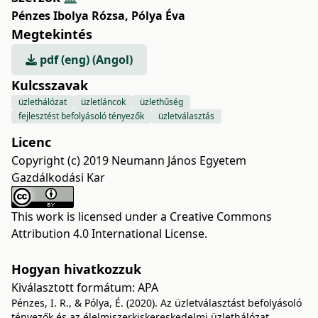
Pénzes Ibolya Rózsa
,
Pólya Éva
Megtekintés
pdf (eng) (Angol)
Kulcsszavak
üzlethálózat
üzletláncok
üzlethűség
fejlesztést befolyásoló tényezők
üzletválasztás
Licenc
Copyright (c) 2019 Neumann János Egyetem
Gazdálkodási Kar
This work is licensed under a
Creative Commons
Attribution 4.0 International License
.
Hogyan hivatkozzuk
Kiválasztott formátum:
APA
Pénzes, I. R., & Pólya, É. (2020). Az üzletválasztást befolyásoló
tényezők és az élelmiszerkiskereskedelmi üzlethálózat