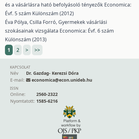
és a vásárlásra ható befolyásoló tényezők
Economica:
Évf. 5 szám Különszám (2012)
Éva Pólya, Csilla Forró,
Gyermekek vásárlási
szokásainak vizsgálata
Economica: Évf. 6 szám
Különszám (2013)
1
2
>
>>
KAPCSOLAT
Név
Dr. Gazdag- Kerezsi Dóra
E-mail:
economica@econ.unideb.hu
ISSN
Online:
2560-2322
Nyomtatott:
1585-6216