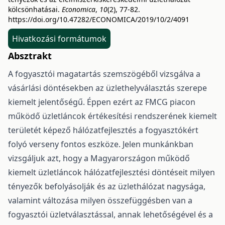
kölcsönhatásai.
Economica
,
10
(2), 77-82.
https://doi.org/10.47282/ECONOMICA/2019/10/2/4091
Hivatkozási formátumok
Absztrakt
A fogyasztói magatartás szemszögéből vizsgálva a
vásárlási döntésekben az üzlethelyválasztás szerepe
kiemelt jelentőségű. Éppen ezért az FMCG piacon
működő üzletláncok értékesítési rendszerének kiemelt
területét képező hálózatfejlesztés a fogyasztókért
folyó verseny fontos eszköze. Jelen munkánkban
vizsgáljuk azt, hogy a Magyarországon működő
kiemelt üzletláncok hálózatfejlesztési döntéseit milyen
tényezők befolyásolják és az üzlethálózat nagysága,
valamint változása milyen összefüggésben van a
fogyasztói üzletválasztással, annak lehetőségével és a