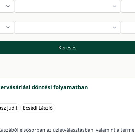
Keresés
zervásárlási döntési folyamatban
sz Judit
Ecsédi László
akaszából elsősorban az üzletválasztásban, valamint a termé