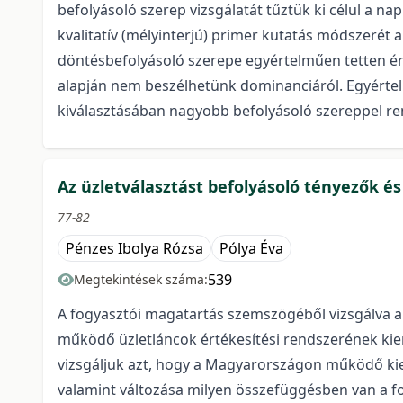
befolyásoló szerep vizsgálatát tűztük ki célul a n
kvalitatív (mélyinterjú) primer kutatás módszerét 
döntésbefolyásoló szerepe egyértelműen tetten érh
alapján nem beszélhetünk dominanciáról. Egyértel
kiválasztásában nagyobb befolyásoló szereppel re
Az üzletválasztást befolyásoló tényezők é
77-82
Pénzes Ibolya Rózsa
Pólya Éva
539
Megtekintések száma:
A fogyasztói magatartás szemszögéből vizsgálva a
működő üzletláncok értékesítési rendszerének kiem
vizsgáljuk azt, hogy a Magyarországon működő kiem
valamint változása milyen összefüggésben van a fo