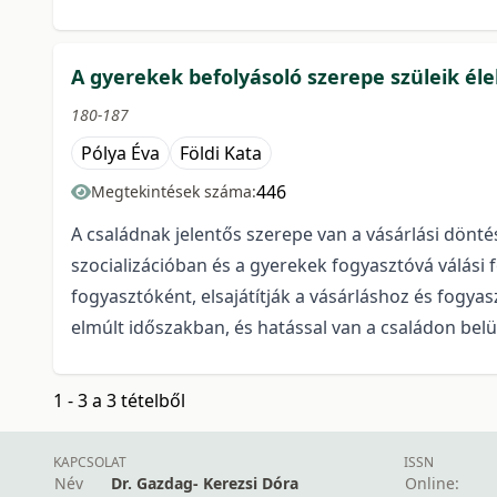
A gyerekek befolyásoló szerepe szüleik él
180-187
Pólya Éva
Földi Kata
446
Megtekintések száma:
A családnak jelentős szerepe van a vásárlási dönt
szocializációban és a gyerekek fogyasztóvá válási
fogyasztóként, elsajátítják a vásárláshoz és fogy
elmúlt időszakban, és hatással van a családon belül
1 - 3 a 3 tételből
KAPCSOLAT
ISSN
Név
Dr. Gazdag- Kerezsi Dóra
Online: