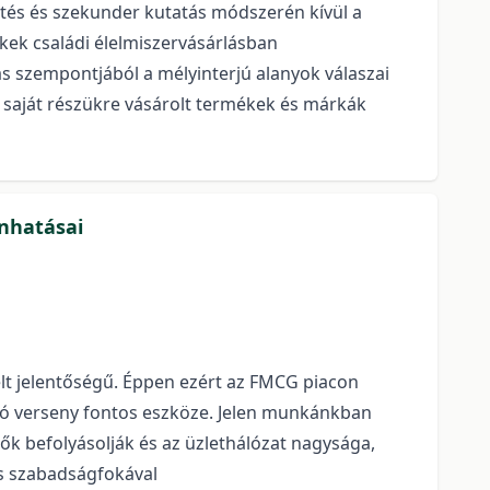
intés és szekunder kutatás módszerén kívül a
ekek családi élelmiszervásárlásban
s szempontjából a mélyinterjú alanyok válaszai
 saját részükre vásárolt termékek és márkák
önhatásai
lt jelentőségű. Éppen ezért az FMCG piacon
lyó verseny fontos eszköze. Jelen munkánkban
ők befolyásolják és az üzlethálózat nagysága,
és szabadságfokával