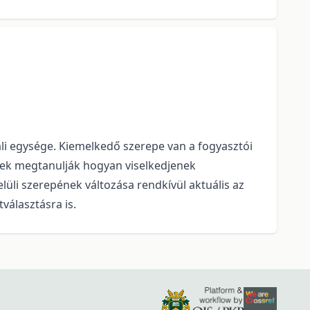
li egysége. Kiemelkedő szerepe van a fogyasztói
ekek megtanulják hogyan viselkedjenek
üli szerepének változása rendkívül aktuális az
választásra is.