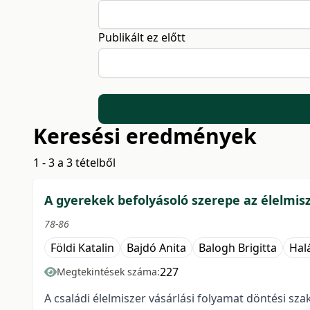
Publikált ez előtt
Keresési eredmények
1 - 3 a 3 tételből
A gyerekek befolyásoló szerepe az élelmis
78-86
Földi Katalin
Bajdó Anita
Balogh Brigitta
Halá
227
Megtekintések száma:
A családi élelmiszer vásárlási folyamat döntési sz