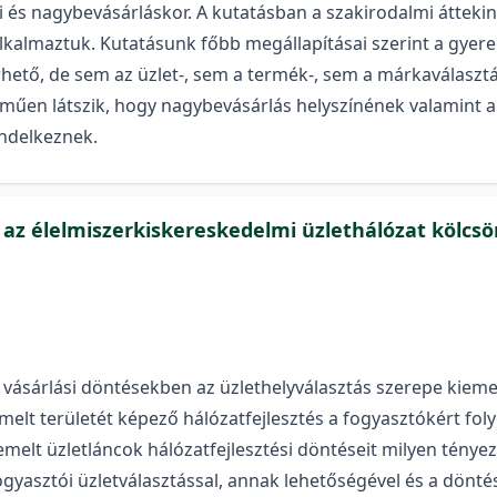
api és nagybevásárláskor. A kutatásban a szakirodalmi áttek
alkalmaztuk. Kutatásunk főbb megállapításai szerint a gyer
ető, de sem az üzlet-, sem a termék-, sem a márkaválasztá
műen látszik, hogy nagybevásárlás helyszínének valamint a
ndelkeznek.
s az élelmiszerkiskereskedelmi üzlethálózat kölcs
 vásárlási döntésekben az üzlethelyválasztás szerepe kieme
elt területét képező hálózatfejlesztés a fogyasztókért fo
elt üzletláncok hálózatfejlesztési döntéseit milyen tényez
gyasztói üzletválasztással, annak lehetőségével és a dönt