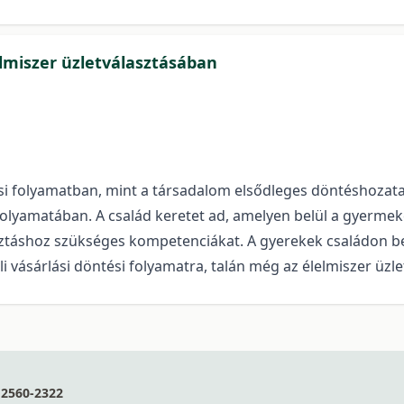
elmiszer üzletválasztásában
ési folyamatban, mint a társadalom elsődleges döntéshozata
 folyamatában. A család keretet ad, amelyen belül a gyerm
asztáshoz szükséges kompetenciákat. A gyerekek családon bel
i vásárlási döntési folyamatra, talán még az élelmiszer üzlet
2560-2322