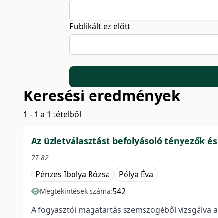
Publikált ez előtt
Keresési eredmények
1 - 1 a 1 tételből
Az üzletválasztást befolyásoló tényezők é
77-82
Pénzes Ibolya Rózsa
Pólya Éva
542
Megtekintések száma:
A fogyasztói magatartás szemszögéből vizsgálva a