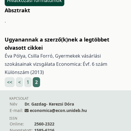
Hivatkozási formátumok
Absztrakt
.
Ugyanannak a szerző(k)nek a legtöbbet
olvasott cikkei
Éva Pólya, Csilla Forró,
Gyermekek vásárlási
szokásainak vizsgálata
Economica: Évf. 6 szám
Különszám (2013)
<<
<
1
2
KAPCSOLAT
Név
Dr. Gazdag- Kerezsi Dóra
E-mail:
economica@econ.unideb.hu
ISSN
Online:
2560-2322
Nyomtatott:
1585-6216