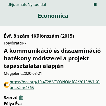
dEjournals Nyitóoldal
Open m
Economica
Évf. 8 szám 1Különszám (2015)
Folyóiratcikk
A kommunikáció és disszemináció
hatékony módszerei a projekt
tapasztalatai alapján
Megjelent:
2020-08-21
https://doi.org/10.47282/ECONOMICA/2015/8/1Kül
önszám/4565
Szerző
Pólya Éva