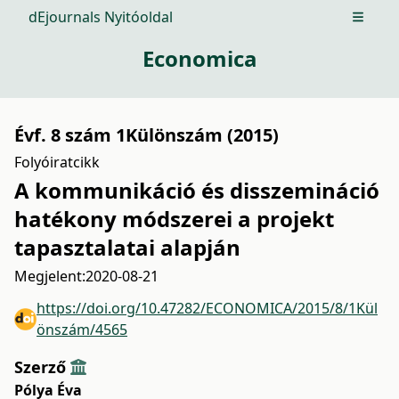
dEjournals Nyitóoldal
Open m
Economica
Évf. 8 szám 1Különszám (2015)
Folyóiratcikk
A kommunikáció és disszemináció
hatékony módszerei a projekt
tapasztalatai alapján
Megjelent:
2020-08-21
https://doi.org/10.47282/ECONOMICA/2015/8/1Kül
önszám/4565
Szerző
Pólya Éva