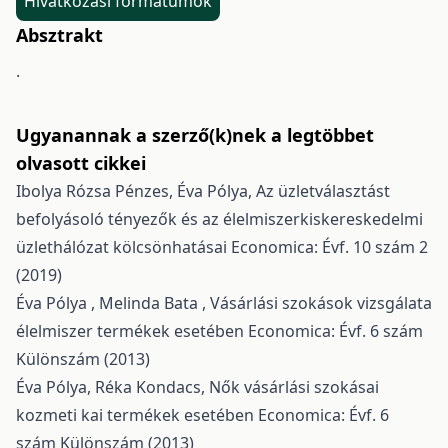
Hivatkozási formátumok
Absztrakt
.
Ugyanannak a szerző(k)nek a legtöbbet
olvasott cikkei
Ibolya Rózsa Pénzes, Éva Pólya,
Az üzletválasztást
befolyásoló tényezők és az élelmiszerkiskereskedelmi
üzlethálózat kölcsönhatásai
Economica: Évf. 10 szám 2
(2019)
Éva Pólya , Melinda Bata ,
Vásárlási szokások vizsgálata
élelmiszer termékek esetében
Economica: Évf. 6 szám
Különszám (2013)
Éva Pólya, Réka Kondacs,
Nők vásárlási szokásai
kozmeti kai termékek esetében
Economica: Évf. 6
szám Különszám (2013)