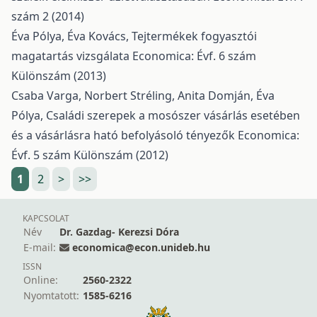
szám 2 (2014)
Éva Pólya, Éva Kovács,
Tejtermékek fogyasztói
magatartás vizsgálata
Economica: Évf. 6 szám
Különszám (2013)
Csaba Varga, Norbert Stréling, Anita Domján, Éva
Pólya,
Családi szerepek a mosószer vásárlás esetében
és a vásárlásra ható befolyásoló tényezők
Economica:
Évf. 5 szám Különszám (2012)
1
2
>
>>
KAPCSOLAT
Név
Dr. Gazdag- Kerezsi Dóra
E-mail:
economica@econ.unideb.hu
ISSN
Online:
2560-2322
Nyomtatott:
1585-6216