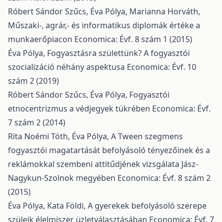
Róbert Sándor Szűcs, Éva Pólya, Marianna Horváth,
Műszaki-, agrár,- és informatikus diplomák értéke a
munkaerőpiacon
Economica: Évf. 8 szám 1 (2015)
Éva Pólya,
Fogyasztásra születtünk? A fogyasztói
szocializáció néhány aspektusa
Economica: Évf. 10
szám 2 (2019)
Róbert Sándor Szűcs, Éva Pólya,
Fogyasztói
etnocentrizmus a védjegyek tükrében
Economica: Évf.
7 szám 2 (2014)
Rita Noémi Tóth, Éva Pólya,
A Tween szegmens
fogyasztói magatartását befolyásoló tényezőinek és a
reklámokkal szembeni attitűdjének vizsgálata Jász-
Nagykun-Szolnok megyében
Economica: Évf. 8 szám 2
(2015)
Éva Pólya, Kata Földi,
A gyerekek befolyásoló szerepe
szüleik élelmiszer üzletválasztásában
Economica: Évf. 7