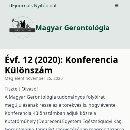
dEjournals Nyitóoldal
Open m
Magyar Gerontológia
Évf. 12 (2020): Konferencia
Különszám
Megjelent
november 26, 2020
Tisztelt Olvasó!
A Magyar Gerontológia tudományos folyóirat
megújulásának része az a törekvés is, hogy évente
Konferencia Különszámban adjuk közre a
Kutatóműhely (Debreceni Egyetem Egészségügyi Kar,
Gerontológia Tanszék) szervezésében megrendezésre