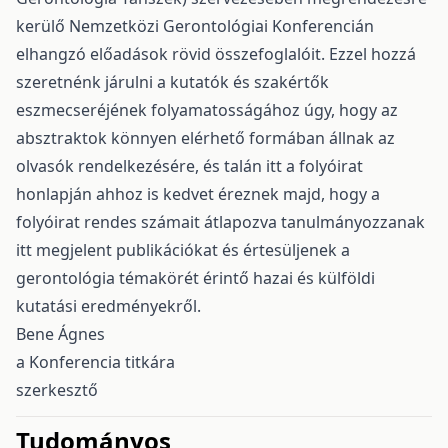
kerülő Nemzetközi Gerontológiai Konferencián
elhangzó előadások rövid összefoglalóit. Ezzel hozzá
szeretnénk járulni a kutatók és szakértők
eszmecseréjének folyamatosságához úgy, hogy az
absztraktok könnyen elérhető formában állnak az
olvasók rendelkezésére, és talán itt a folyóirat
honlapján ahhoz is kedvet éreznek majd, hogy a
folyóirat rendes számait átlapozva tanulmányozzanak
itt megjelent publikációkat és értesüljenek a
gerontológia témakörét érintő hazai és külföldi
kutatási eredményekről.
Bene Ágnes
a Konferencia titkára
szerkesztő
issue.tableOfContents6a760
Tudományos