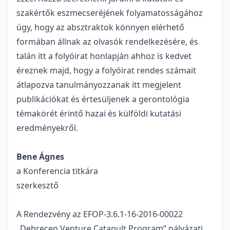
szakértők eszmecseréjének folyamatosságához
úgy, hogy az absztraktok könnyen elérhető
formában állnak az olvasók rendelkezésére, és
talán itt a folyóirat honlapján ahhoz is kedvet
éreznek majd, hogy a folyóirat rendes számait
átlapozva tanulmányozzanak itt megjelent
publikációkat és értesüljenek a gerontológia
témakörét érintő hazai és külföldi kutatási
eredményekről.
Bene Ágnes
a Konferencia titkára
szerkesztő
A Rendezvény az EFOP-3.6.1-16-2016-00022
„Debrecen Venture Catapult Program” pályázati