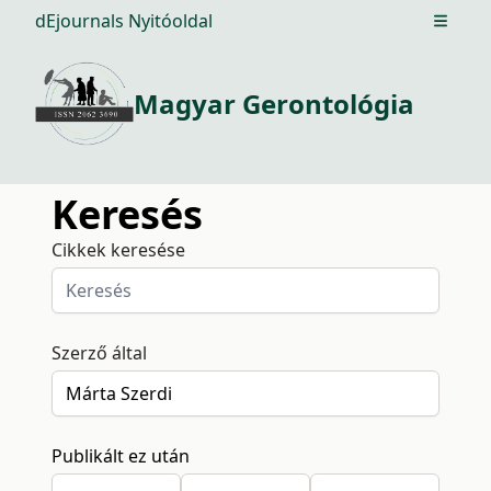
dEjournals Nyitóoldal
Open m
Magyar Gerontológia
Keresés
Cikkek keresése
Szerző által
Publikált ez után