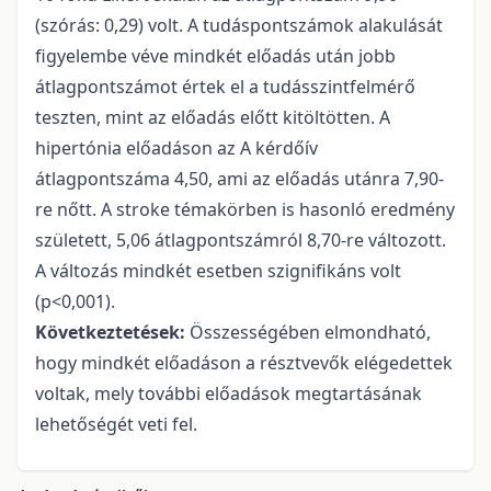
(szórás: 0,29) volt. A tudáspontszámok alakulását
figyelembe véve mindkét előadás után jobb
átlagpontszámot értek el a tudásszintfelmérő
teszten, mint az előadás előtt kitöltötten. A
hipertónia előadáson az A kérdőív
átlagpontszáma 4,50, ami az előadás utánra 7,90-
re nőtt. A stroke témakörben is hasonló eredmény
született, 5,06 átlagpontszámról 8,70-re változott.
A változás mindkét esetben szignifikáns volt
(p<0,001).
Következtetések:
Összességében elmondható,
hogy mindkét előadáson a résztvevők elégedettek
voltak, mely további előadások megtartásának
lehetőségét veti fel.