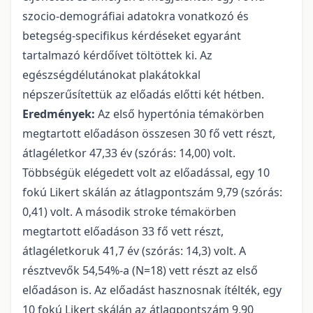
szocio-demográfiai adatokra vonatkozó és
betegség-specifikus kérdéseket egyaránt
tartalmazó kérdőívet töltöttek ki. Az
egészségdélutánokat plakátokkal
népszerűsítettük az előadás előtti két hétben.
Eredmények:
Az első hypertónia témakörben
megtartott előadáson összesen 30 fő vett részt,
átlagéletkor 47,33 év (szórás: 14,00) volt.
Többségük elégedett volt az előadással, egy 10
fokú Likert skálán az átlagpontszám 9,79 (szórás:
0,41) volt. A második stroke témakörben
megtartott előadáson 33 fő vett részt,
átlagéletkoruk 41,7 év (szórás: 14,3) volt. A
résztvevők 54,54%-a (N=18) vett részt az első
előadáson is. Az előadást hasznosnak ítélték, egy
10 fokú Likert skálán az átlagpontszám 9,90