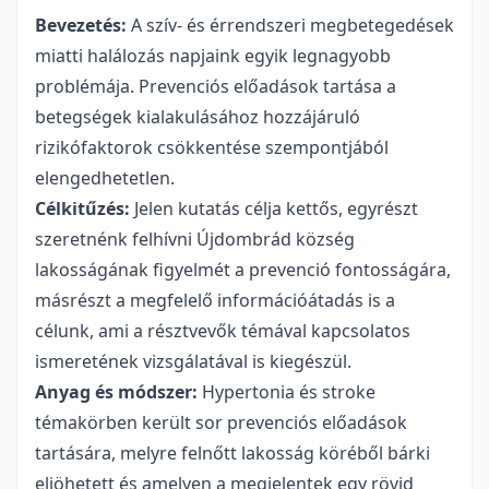
Bevezetés:
A szív- és érrendszeri megbetegedések
miatti halálozás napjaink egyik legnagyobb
problémája. Prevenciós előadások tartása a
betegségek kialakulásához hozzájáruló
rizikófaktorok csökkentése szempontjából
elengedhetetlen.
Célkitűzés:
Jelen kutatás célja kettős, egyrészt
szeretnénk felhívni Újdombrád község
lakosságának figyelmét a prevenció fontosságára,
másrészt a megfelelő információátadás is a
célunk, ami a résztvevők témával kapcsolatos
ismeretének vizsgálatával is kiegészül.
Anyag és módszer:
Hypertonia és stroke
témakörben került sor prevenciós előadások
tartására, melyre felnőtt lakosság köréből bárki
eljöhetett és amelyen a megjelentek egy rövid