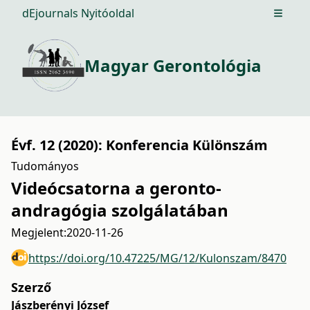
dEjournals Nyitóoldal
Open m
Magyar Gerontológia
Évf. 12 (2020): Konferencia Különszám
Tudományos
Videócsatorna a geronto-
andragógia szolgálatában
Megjelent:
2020-11-26
https://doi.org/10.47225/MG/12/Kulonszam/8470
Szerző
Jászberényi József