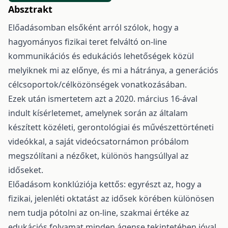
Absztrakt
Előadásomban elsőként arról szólok, hogy a
hagyományos fizikai teret felváltó on-line
kommunikációs és edukációs lehetőségek közül
melyiknek mi az előnye, és mi a hátránya, a generációs
célcsoportok/célközönségek vonatkozásában.
Ezek után ismertetem azt a 2020. március 16-ával
indult kísérletemet, amelynek során az általam
készített közéleti, gerontológiai és művészettörténeti
videókkal, a saját videócsatornámon próbálom
megszólítani a nézőket, különös hangsúllyal az
időseket.
Előadásom konklúziója kettős: egyrészt az, hogy a
fizikai, jelenléti oktatást az idősek körében különösen
nem tudja pótolni az on-line, szakmai értéke az
edukációs folyamat minden ágense tekintetében jóval