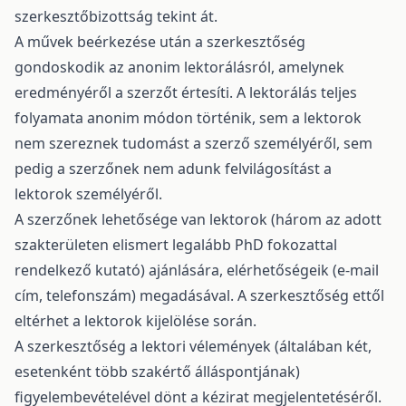
szerkesztőbizottság tekint át.
A művek beérkezése után a szerkesztőség
gondoskodik az anonim lektorálásról, amelynek
eredményéről a szerzőt értesíti. A lektorálás teljes
folyamata anonim módon történik, sem a lektorok
nem szereznek tudomást a szerző személyéről, sem
pedig a szerzőnek nem adunk felvilágosítást a
lektorok személyéről.
A szerzőnek lehetősége van lektorok (három az adott
szakterületen elismert legalább PhD fokozattal
rendelkező kutató) ajánlására, elérhetőségeik (e-mail
cím, telefonszám) megadásával. A szerkesztőség ettől
eltérhet a lektorok kijelölése során.
A szerkesztőség a lektori vélemények (általában két,
esetenként több szakértő álláspontjának)
figyelembevételével dönt a kézirat megjelentetéséről.