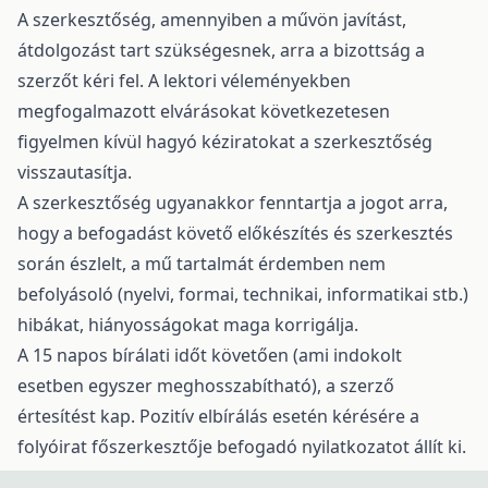
A szerkesztőség, amennyiben a művön javítást,
átdolgozást tart szükségesnek, arra a bizottság a
szerzőt kéri fel. A lektori véleményekben
megfogalmazott elvárásokat következetesen
figyelmen kívül hagyó kéziratokat a szerkesztőség
visszautasítja.
A szerkesztőség ugyanakkor fenntartja a jogot arra,
hogy a befogadást követő előkészítés és szerkesztés
során észlelt, a mű tartalmát érdemben nem
befolyásoló (nyelvi, formai, technikai, informatikai stb.)
hibákat, hiányosságokat maga korrigálja.
A 15 napos bírálati időt követően (ami indokolt
esetben egyszer meghosszabítható), a szerző
értesítést kap. Pozitív elbírálás esetén kérésére a
folyóirat főszerkesztője befogadó nyilatkozatot állít ki.