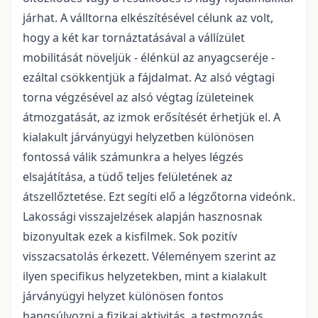
járhat. A válltorna elkészítésével célunk az volt,
hogy a két kar tornáztatásával a vállízület
mobilitását növeljük - élénkül az anyagcseréje -
ezáltal csökkentjük a fájdalmat. Az alsó végtagi
torna végzésével az alsó végtag ízületeinek
átmozgatását, az izmok erősítését érhetjük el. A
kialakult járványügyi helyzetben különösen
fontossá válik számunkra a helyes légzés
elsajátítása, a tüdő teljes felületének az
átszellőztetése. Ezt segíti elő a légzőtorna videónk.
Lakossági visszajelzések alapján hasznosnak
bizonyultak ezek a kisfilmek. Sok pozitív
visszacsatolás érkezett. Véleményem szerint az
ilyen specifikus helyzetekben, mint a kialakult
járványügyi helyzet különösen fontos
hangsúlyozni a fizikai aktivitás, a testmozgás