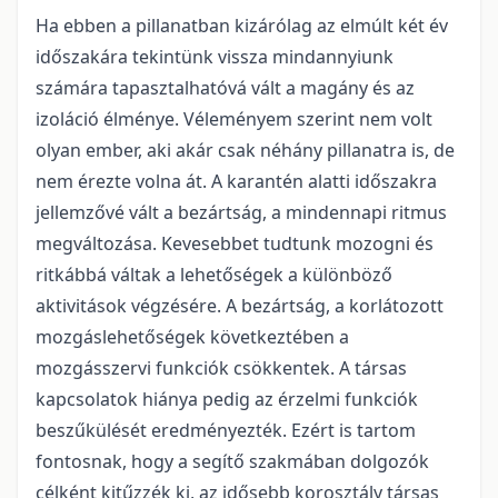
Ha ebben a pillanatban kizárólag az elmúlt két év
időszakára tekintünk vissza mindannyiunk
számára tapasztalhatóvá vált a magány és az
izoláció élménye. Véleményem szerint nem volt
olyan ember, aki akár csak néhány pillanatra is, de
nem érezte volna át. A karantén alatti időszakra
jellemzővé vált a bezártság, a mindennapi ritmus
megváltozása. Kevesebbet tudtunk mozogni és
ritkábbá váltak a lehetőségek a különböző
aktivitások végzésére. A bezártság, a korlátozott
mozgáslehetőségek következtében a
mozgásszervi funkciók csökkentek. A társas
kapcsolatok hiánya pedig az érzelmi funkciók
beszűkülését eredményezték. Ezért is tartom
fontosnak, hogy a segítő szakmában dolgozók
célként kitűzzék ki, az idősebb korosztály társas