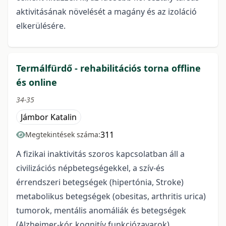
aktivitásának növelését a magány és az izoláció
elkerülésére.
Termálfürdő - rehabilitációs torna offline
és online
34-35
Jámbor Katalin
311
Megtekintések száma:
A fizikai inaktivitás szoros kapcsolatban áll a
civilizációs népbetegségekkel, a szív-és
érrendszeri betegségek (hipertónia, Stroke)
metabolikus betegségek (obesitas, arthritis urica)
tumorok, mentális anomáliák és betegségek
(Alzheimer-kór, kognitív funkciózavarok)