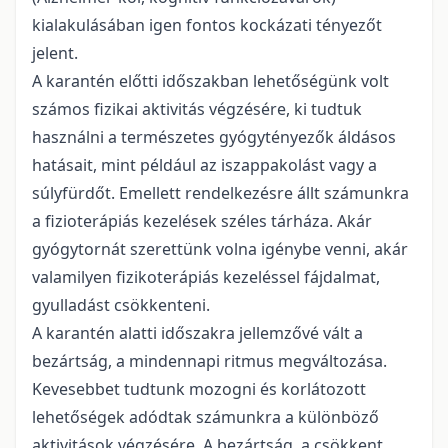
kialakulásában igen fontos kockázati tényezőt
jelent.
A karantén előtti időszakban lehetőségünk volt
számos fizikai aktivitás végzésére, ki tudtuk
használni a természetes gyógytényezők áldásos
hatásait, mint például az iszappakolást vagy a
súlyfürdőt. Emellett rendelkezésre állt számunkra
a fizioterápiás kezelések széles tárháza. Akár
gyógytornát szerettünk volna igénybe venni, akár
valamilyen fizikoterápiás kezeléssel fájdalmat,
gyulladást csökkenteni.
A karantén alatti időszakra jellemzővé vált a
bezártság, a mindennapi ritmus megváltozása.
Kevesebbet tudtunk mozogni és korlátozott
lehetőségek adódtak számunkra a különböző
aktivitások végzésére. A bezártság, a csökkent