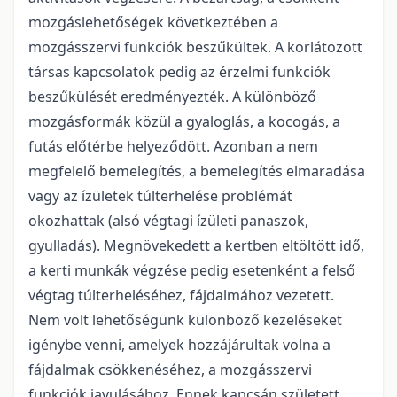
mozgáslehetőségek következtében a
mozgásszervi funkciók beszűkültek. A korlátozott
társas kapcsolatok pedig az érzelmi funkciók
beszűkülését eredményezték. A különböző
mozgásformák közül a gyaloglás, a kocogás, a
futás előtérbe helyeződött. Azonban a nem
megfelelő bemelegítés, a bemelegítés elmaradása
vagy az ízületek túlterhelése problémát
okozhattak (alsó végtagi ízületi panaszok,
gyulladás). Megnövekedett a kertben eltöltött idő,
a kerti munkák végzése pedig esetenként a felső
végtag túlterheléséhez, fájdalmához vezetett.
Nem volt lehetőségünk különböző kezeléseket
igénybe venni, amelyek hozzájárultak volna a
fájdalmak csökkenéséhez, a mozgásszervi
funkciók javulásához. Ennek kapcsán született