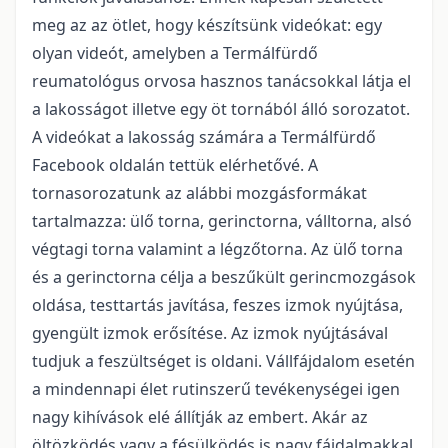
meg az az ötlet, hogy készítsünk videókat: egy
olyan videót, amelyben a Termálfürdő
reumatológus orvosa hasznos tanácsokkal látja el
a lakosságot illetve egy öt tornából álló sorozatot.
A videókat a lakosság számára a Termálfürdő
Facebook oldalán tettük elérhetővé. A
tornasorozatunk az alábbi mozgásformákat
tartalmazza: ülő torna, gerinctorna, válltorna, alsó
végtagi torna valamint a légzőtorna. Az ülő torna
és a gerinctorna célja a beszűkült gerincmozgások
oldása, testtartás javítása, feszes izmok nyújtása,
gyengült izmok erősítése. Az izmok nyújtásával
tudjuk a feszültséget is oldani. Vállfájdalom esetén
a mindennapi élet rutinszerű tevékenységei igen
nagy kihívások elé állítják az embert. Akár az
öltözködés vagy a fésülködés is nagy fájdalmakkal