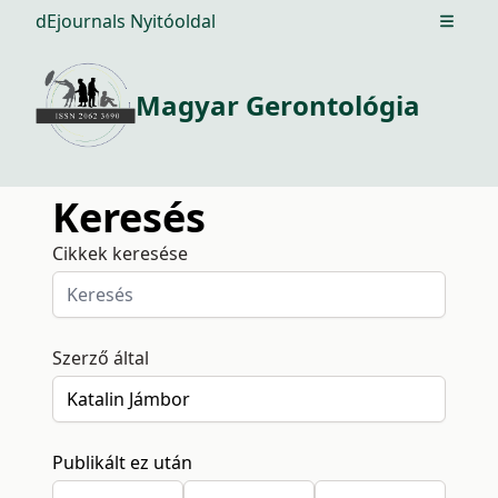
dEjournals Nyitóoldal
Open m
Magyar Gerontológia
Keresés
Cikkek keresése
Szerző által
Publikált ez után