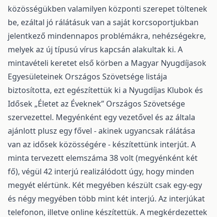
közösségükben valamilyen központi szerepet töltenek
be, ezáltal jó rálátásuk van a saját korcsoportjukban
jelentkező mindennapos problémákra, nehézségekre,
melyek az új típusú vírus kapcsán alakultak ki. A
mintavételi keretet első körben a Magyar Nyugdíjasok
Egyesületeinek Országos Szövetsége listája
biztosította, ezt egészítettük ki a Nyugdíjas Klubok és
Idősek „Életet az Éveknek” Országos Szövetsége
szervezettel. Megyénként egy vezetővel és az általa
ajánlott plusz egy fővel - akinek ugyancsak rálátása
van az idősek közösségére - készítettünk interjút. A
minta tervezett elemszáma 38 volt (megyénként két
fő), végül 42 interjú realizálódott úgy, hogy minden
megyét elértünk. Két megyében készült csak egy-egy
és négy megyében több mint két interjú. Az interjúkat
telefonon, illetve online készítettük. A megkérdezettek