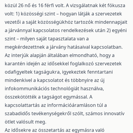
közül 26 nő és 16 férfi volt. A vizsgálatnak két fókusza
volt: 1) közösségi szint – hogyan látják a szervezetek
vezetői a saját közösségükhöz tartozók mindennapjait
a járvánnyal kapcsolatos rendelkezések után 2) egyéni
szint – milyen saját tapasztalata van a
megkérdezettnek a járvány hatásaival kapcsolatban.
Az interjúk alapján általában elmondható, hogy a
karantén idején az idősekkel foglalkozó szervezetek
odafigyeltek tagságukra, igyekeztek fenntartani
mindenkivel a kapcsolatot és többnyire az új
infokommunikációs technológiát használva,
összekötötték a tagságot egymással. A
kapcsolattartás az információáramláson túl a
szabadidős tevékenységekről szólt, számos innovatív
ötlet valósult meg.
Az idősekre az összetartás az egymásra való