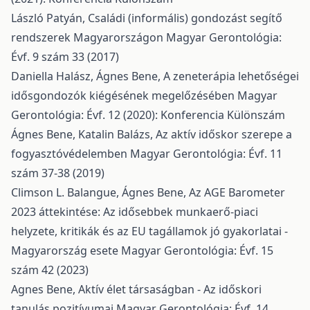
László Patyán,
Családi (informális) gondozást segítő
rendszerek Magyarországon
Magyar Gerontológia:
Évf. 9 szám 33 (2017)
Daniella Halász, Ágnes Bene,
A zeneterápia lehetőségei
idősgondozók kiégésének megelőzésében
Magyar
Gerontológia: Évf. 12 (2020): Konferencia Különszám
Ágnes Bene, Katalin Balázs,
Az aktív időskor szerepe a
fogyasztóvédelemben
Magyar Gerontológia: Évf. 11
szám 37-38 (2019)
Climson L. Balangue, Ágnes Bene,
Az AGE Barometer
2023 áttekintése: Az idősebbek munkaerő-piaci
helyzete, kritikák és az EU tagállamok jó gyakorlatai -
Magyarország esete
Magyar Gerontológia: Évf. 15
szám 42 (2023)
Agnes Bene,
Aktív élet társaságban - Az időskori
tanulás pozitívumai
Magyar Gerontológia: Évf. 14