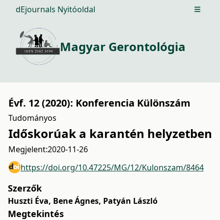
dEjournals Nyitóoldal
Open m
Magyar Gerontológia
Évf. 12 (2020): Konferencia Különszám
Tudományos
Időskorúak a karantén helyzetben
Megjelent:
2020-11-26
https://doi.org/10.47225/MG/12/Kulonszam/8464
Szerzők
Huszti Éva
,
Bene Ágnes
,
Patyán László
Megtekintés