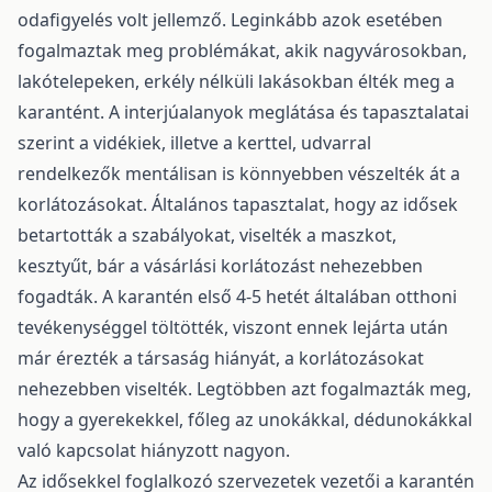
odafigyelés volt jellemző. Leginkább azok esetében
fogalmaztak meg problémákat, akik nagyvárosokban,
lakótelepeken, erkély nélküli lakásokban élték meg a
karantént. A interjúalanyok meglátása és tapasztalatai
szerint a vidékiek, illetve a kerttel, udvarral
rendelkezők mentálisan is könnyebben vészelték át a
korlátozásokat. Általános tapasztalat, hogy az idősek
betartották a szabályokat, viselték a maszkot,
kesztyűt, bár a vásárlási korlátozást nehezebben
fogadták. A karantén első 4-5 hetét általában otthoni
tevékenységgel töltötték, viszont ennek lejárta után
már érezték a társaság hiányát, a korlátozásokat
nehezebben viselték. Legtöbben azt fogalmazták meg,
hogy a gyerekekkel, főleg az unokákkal, dédunokákkal
való kapcsolat hiányzott nagyon.
Az idősekkel foglalkozó szervezetek vezetői a karantén