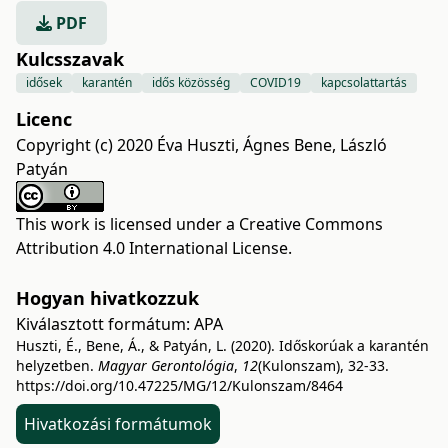
PDF
Kulcsszavak
idősek
karantén
idős közösség
COVID19
kapcsolattartás
Licenc
Copyright (c) 2020 Éva Huszti, Ágnes Bene, László
Patyán
This work is licensed under a
Creative Commons
Attribution 4.0 International License
.
Hogyan hivatkozzuk
Kiválasztott formátum:
APA
Huszti, É., Bene, Á., & Patyán, L. (2020). Időskorúak a karantén
helyzetben.
Magyar Gerontológia
,
12
(Kulonszam), 32-33.
https://doi.org/10.47225/MG/12/Kulonszam/8464
Hivatkozási formátumok