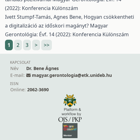
(2022): Konferencia Különszám
Ivett Stumpf-Tamás, Agnes Bene,
Hogyan csökkentheti
a digitalizáció az időskori magányt?
Magyar
Gerontológia: Évf. 14 (2022): Konferencia Különszám
1
2
3
>
>>
KAPCSOLAT
Név
Dr. Bene Ágnes
E-mail:
magyar.gerontologia@etk.unideb.hu
ISSN
Online:
2062-3690