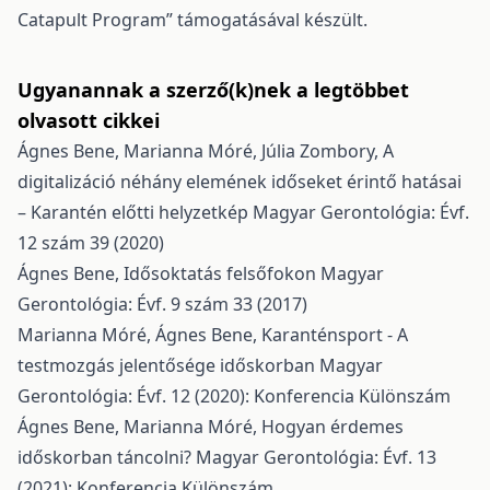
Catapult Program” támogatásával készült.
Ugyanannak a szerző(k)nek a legtöbbet
olvasott cikkei
Ágnes Bene, Marianna Móré, Júlia Zombory,
A
digitalizáció néhány elemének időseket érintő hatásai
– Karantén előtti helyzetkép
Magyar Gerontológia: Évf.
12 szám 39 (2020)
Ágnes Bene,
Idősoktatás felsőfokon
Magyar
Gerontológia: Évf. 9 szám 33 (2017)
Marianna Móré, Ágnes Bene,
Karanténsport - A
testmozgás jelentősége időskorban
Magyar
Gerontológia: Évf. 12 (2020): Konferencia Különszám
Ágnes Bene, Marianna Móré,
Hogyan érdemes
időskorban táncolni?
Magyar Gerontológia: Évf. 13
(2021): Konferencia Különszám