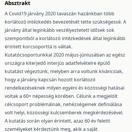
Absztrakt
A Covid19 járvány 2020 tavaszán hazánkban több
korlátozó intézkedés bevezetését tette szükségessé. A
járvány által leginkább veszélyeztetett idősek sok
szempontból a korlátozó intézkedések által leginkább
érintett korcsoporttá is váltak.
Kutatócsoportunkkal 2020 május-júniusában az egész
országra kiterjedő interjús adatfelvételre épülő
kutatást végeztünk, melyben arra voltunk kíváncsiak,
hogy a járvány kapcsán hozott korlátozó
rendelkezéseknek milyen egyéni és közösségi hatásai
voltak a 60+ népesség körében. Célunk a megjelölt
célcsoport problémáinak, nehézségeinek definiálása
volt helyi, közösségi kulcsemberek megkérdezésével.
A kutatás során olyan érintett, azaz 60 év feletti
személyeket kérdeztünk meg, akik a saját