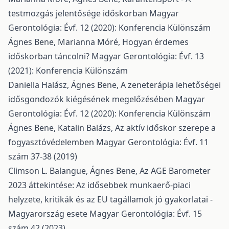
testmozgás jelentősége időskorban
Magyar
Gerontológia: Évf. 12 (2020): Konferencia Különszám
Ágnes Bene, Marianna Móré,
Hogyan érdemes
időskorban táncolni?
Magyar Gerontológia: Évf. 13
(2021): Konferencia Különszám
Daniella Halász, Ágnes Bene,
A zeneterápia lehetőségei
idősgondozók kiégésének megelőzésében
Magyar
Gerontológia: Évf. 12 (2020): Konferencia Különszám
Ágnes Bene, Katalin Balázs,
Az aktív időskor szerepe a
fogyasztóvédelemben
Magyar Gerontológia: Évf. 11
szám 37-38 (2019)
Climson L. Balangue, Ágnes Bene,
Az AGE Barometer
2023 áttekintése: Az idősebbek munkaerő-piaci
helyzete, kritikák és az EU tagállamok jó gyakorlatai -
Magyarország esete
Magyar Gerontológia: Évf. 15
szám 42 (2023)