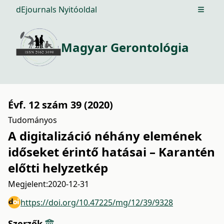
dEjournals Nyitóoldal
Open m
Magyar Gerontológia
Évf. 12 szám 39 (2020)
Tudományos
A digitalizáció néhány elemének
időseket érintő hatásai – Karantén
előtti helyzetkép
Megjelent:
2020-12-31
https://doi.org/10.47225/mg/12/39/9328
Szerzők