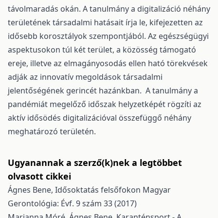
távolmaradás okán. A tanulmány a digitalizáció néhány
területének társadalmi hatásait írja le, kifejezetten az
idősebb korosztályok szempontjából. Az egészségügyi
aspektusokon túl két terület, a közösség támogató
ereje, illetve az elmagányosodás ellen ható törekvések
adják az innovatív megoldások társadalmi
jelentőségének gerincét hazánkban. A tanulmány a
pandémiát megelőző időszak helyzetképét rögzíti az
aktív idősödés digitalizációval összefüggő néhány
meghatározó területén.
Ugyanannak a szerző(k)nek a legtöbbet
olvasott cikkei
Ágnes Bene,
Idősoktatás felsőfokon
Magyar
Gerontológia: Évf. 9 szám 33 (2017)
Marianna Móré, Ágnes Bene,
Karanténsport - A