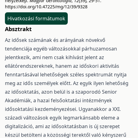
helyzetkép.
Magyar Gerontológia
,
12
(39), 29-51.
https://doi.org/10.47225/mg/12/39/9328
Hivatkozási formátumok
Absztrakt
Az idősek számának és arányának növekvő
tendenciája egyéb változásokkal párhuzamosan
jelentkezik, ami nem csak kihívást jelent az
ellátórendszereknek, hanem az időskori aktivitás
fenntartásával lehetőségek széles spektrumát nyitja
meg az idős személyek előtt. Az egyik ilyen lehetőség
az idősoktatás, azon belül is a szaporodó Senior
Akadémiák, a hazai felsőoktatási intézmények
idősoktatási kezdeményezései. Ugyanakkor a XXI.
századi változások egyik legmarkánsabb eleme a
digitalizáció, ami az idősoktatásban is új szerepet
készül betölteni a közösségi terektől való kényszerű