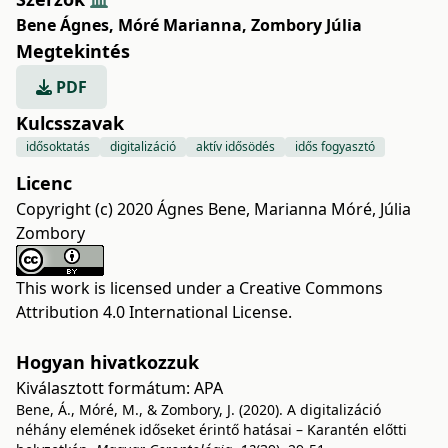
Bene Ágnes
,
Móré Marianna
,
Zombory Júlia
Megtekintés
PDF
Kulcsszavak
idősoktatás
digitalizáció
aktív idősödés
idős fogyasztó
Licenc
Copyright (c) 2020 Ágnes Bene, Marianna Móré, Júlia
Zombory
This work is licensed under a
Creative Commons
Attribution 4.0 International License
.
Hogyan hivatkozzuk
Kiválasztott formátum:
APA
Bene, Á., Móré, M., & Zombory, J. (2020). A digitalizáció
néhány elemének időseket érintő hatásai – Karantén előtti