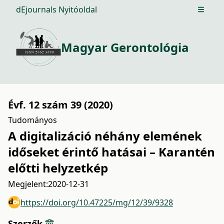
dEjournals Nyitóoldal
Open m
Magyar Gerontológia
Évf. 12 szám 39 (2020)
Tudományos
A digitalizáció néhány elemének
időseket érintő hatásai – Karantén
előtti helyzetkép
Megjelent:
2020-12-31
https://doi.org/10.47225/mg/12/39/9328
Szerzők