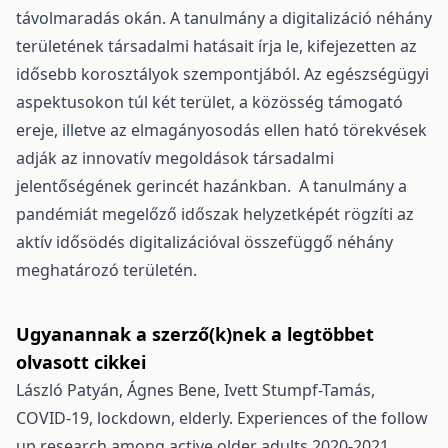
távolmaradás okán. A tanulmány a digitalizáció néhány
területének társadalmi hatásait írja le, kifejezetten az
idősebb korosztályok szempontjából. Az egészségügyi
aspektusokon túl két terület, a közösség támogató
ereje, illetve az elmagányosodás ellen ható törekvések
adják az innovatív megoldások társadalmi
jelentőségének gerincét hazánkban. A tanulmány a
pandémiát megelőző időszak helyzetképét rögzíti az
aktív idősödés digitalizációval összefüggő néhány
meghatározó területén.
Ugyanannak a szerző(k)nek a legtöbbet
olvasott cikkei
László Patyán, Ágnes Bene, Ivett Stumpf-Tamás,
COVID-19, lockdown, elderly. Experiences of the follow
up research among active older adults 2020-2021.