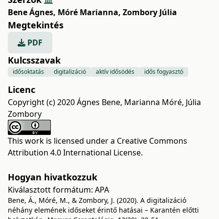
Bene Ágnes
,
Móré Marianna
,
Zombory Júlia
Megtekintés
PDF
Kulcsszavak
idősoktatás
digitalizáció
aktív idősödés
idős fogyasztó
Licenc
Copyright (c) 2020 Ágnes Bene, Marianna Móré, Júlia
Zombory
This work is licensed under a
Creative Commons
Attribution 4.0 International License
.
Hogyan hivatkozzuk
Kiválasztott formátum:
APA
Bene, Á., Móré, M., & Zombory, J. (2020). A digitalizáció
néhány elemének időseket érintő hatásai – Karantén előtti