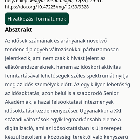
helyzetkép.
Magyar Gerontológia
,
12
(39), 29-51.
https://doi.org/10.47225/mg/12/39/9328
Hivatkozási formátumok
Absztrakt
Az idősek számának és arányának növekvő
tendenciája egyéb változásokkal párhuzamosan
jelentkezik, ami nem csak kihívást jelent az
ellátórendszereknek, hanem az időskori aktivitás
fenntartásával lehetőségek széles spektrumát nyitja
meg az idős személyek előtt. Az egyik ilyen lehetőség
az idősoktatás, azon belül is a szaporodó Senior
Akadémiák, a hazai felsőoktatási intézmények
idősoktatási kezdeményezései. Ugyanakkor a XXI.
századi változások egyik legmarkánsabb eleme a
digitalizáció, ami az idősoktatásban is új szerepet
készül betölteni a közösségi terektől való kényszerű