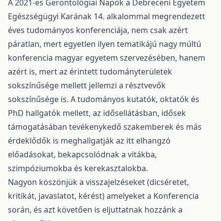
A 2021-es Gerontológiai Napok a Debreceni Egyetem
Egészségügyi Karának 14. alkalommal megrendezett
éves tudományos konferenciája, nem csak azért
páratlan, mert egyetlen ilyen tematikájú nagy múltú
konferencia magyar egyetem szervezésében, hanem
azért is, mert az érintett tudományterületek
sokszínűsége mellett jellemzi a résztvevők
sokszínűsége is. A tudományos kutatók, oktatók és
PhD hallgatók mellett, az idősellátásban, idősek
támogatásában tevékenykedő szakemberek és más
érdeklődők is meghallgatják az itt elhangzó
előadásokat, bekapcsolódnak a vitákba,
szimpóziumokba és kerekasztalokba.
Nagyon köszönjük a visszajelzéseket (dicséretet,
kritikát, javaslatot, kérést) amelyeket a Konferencia
során, és azt követően is eljuttatnak hozzánk a