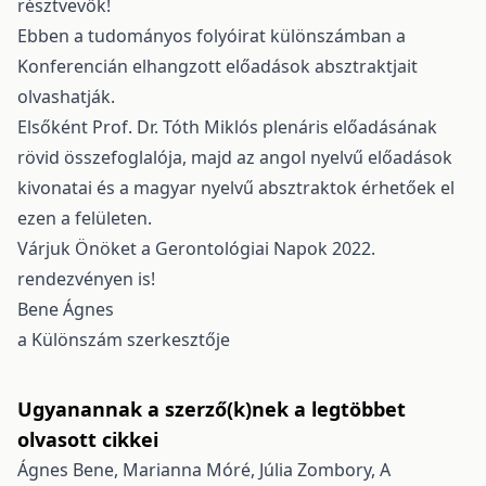
résztvevők!
Ebben a tudományos folyóirat különszámban a
Konferencián elhangzott előadások absztraktjait
olvashatják.
Elsőként Prof. Dr. Tóth Miklós plenáris előadásának
rövid összefoglalója, majd az angol nyelvű előadások
kivonatai és a magyar nyelvű absztraktok érhetőek el
ezen a felületen.
Várjuk Önöket a Gerontológiai Napok 2022.
rendezvényen is!
Bene Ágnes
a Különszám szerkesztője
Ugyanannak a szerző(k)nek a legtöbbet
olvasott cikkei
Ágnes Bene, Marianna Móré, Júlia Zombory,
A